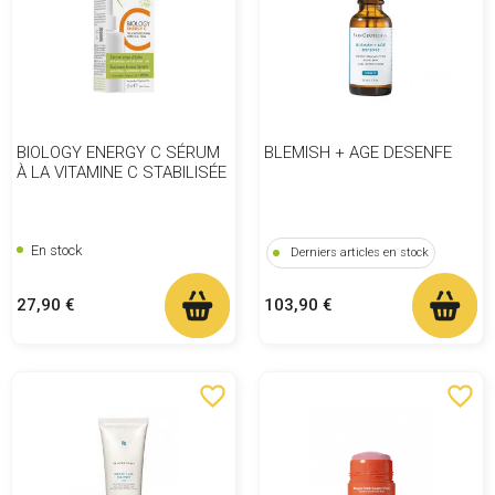
BIOLOGY ENERGY C SÉRUM
BLEMISH + AGE DESENFE
À LA VITAMINE C STABILISÉE
En stock
Derniers articles en stock
Prix
Prix
27,90 €
103,90 €
favorite_border
favorite_border