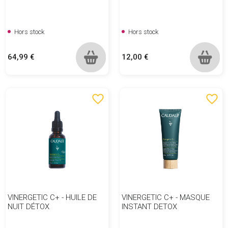
Hors stock
Hors stock
Prix
Prix
64,99 €
12,00 €
favorite_border
favorite_border
VINERGETIC C+ - HUILE DE
VINERGETIC C+ - MASQUE
NUIT DÉTOX
INSTANT DETOX