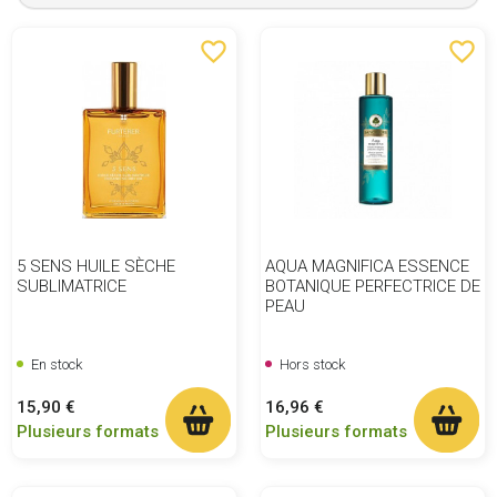
favorite_border
favorite_border
5 SENS HUILE SÈCHE
AQUA MAGNIFICA ESSENCE
SUBLIMATRICE
BOTANIQUE PERFECTRICE DE
PEAU
En stock
Hors stock
Prix
Prix
15,90 €
16,96 €
Plusieurs formats
Plusieurs formats