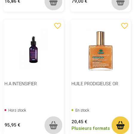
Prix
Prix
16,86 €
79,00 €
favorite_border
favorite_border
H.A INTENSIFIER
HUILE PRODIGIEUSE OR
Hors stock
En stock
Prix
20,45 €
Prix
95,95 €
Plusieurs formats