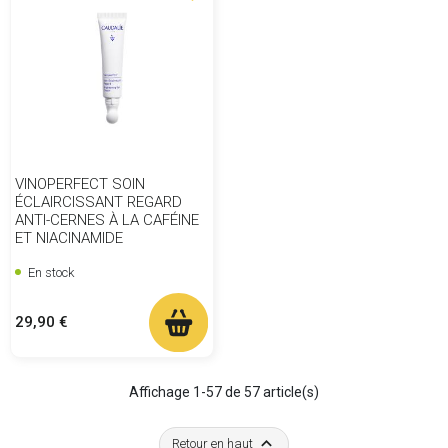
VINOPERFECT SOIN
ÉCLAIRCISSANT REGARD
ANTI-CERNES À LA CAFÉINE
ET NIACINAMIDE
En stock
Prix
29,90 €
Affichage 1-57 de 57 article(s)

Retour en haut