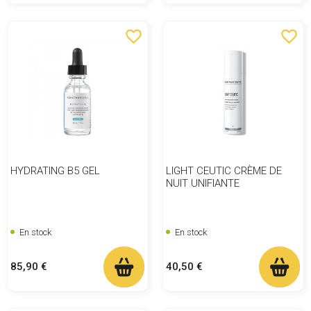
favorite_border
favorite_border
HYDRATING B5 GEL
LIGHT CEUTIC CRÈME DE
NUIT UNIFIANTE
En stock
En stock
Prix
Prix
85,90 €
40,50 €