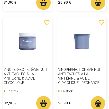
Prix
Prix
31,90 €
26,90 €
favorite_border
favorite_border
VINOPERFECT CRÈME NUIT
VINOPERFECT CRÈME NUIT
ANTI-TACHES À LA
ANTI-TACHES À LA
VINIFÉRINE & ACIDE
VINIFÉRINE & ACIDE
GLYCOLIQUE
GLYCOLIQUE - RECHARGE
En stock
En stock
Prix
Prix
32,90 €
26,90 €