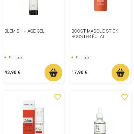
BLEMISH + AGE GEL
BOOST MASQUE STICK
BOOSTER ÉCLAT
En stock
En stock
Prix
Prix
43,90 €
17,90 €
favorite_border
favorite_border