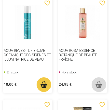
favorite_border
favorite_border
AQUA REVES-TU? BRUME
AQUA ROSA ESSENCE
OCÉANIQUE DES SIRENES ET
BOTANIQUE DE BEAUTÉ
ILLUMINATRICE DE PEAU
FRAÎCHE
En stock
Hors stock
Prix
Prix
10,00 €
24,95 €
favorite_border
favorite_border