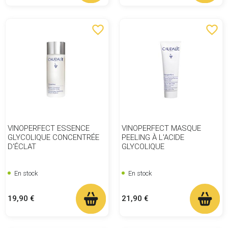
favorite_border
favorite_border
VINOPERFECT ESSENCE
VINOPERFECT MASQUE
GLYCOLIQUE CONCENTRÉE
PEELING À L'ACIDE
D'ÉCLAT
GLYCOLIQUE
En stock
En stock
Prix
Prix
19,90 €
21,90 €