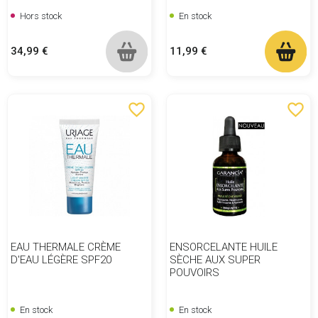
Hors stock
En stock
Prix
Prix
34,99 €
11,99 €
favorite_border
favorite_border
EAU THERMALE CRÈME
ENSORCELANTE HUILE
D'EAU LÉGÈRE SPF20
SÈCHE AUX SUPER
POUVOIRS
En stock
En stock