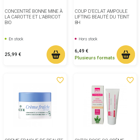
CONCENTRÉ BONNE MINE À
COUP D'ECLAT AMPOULE
LA CAROTTE ET L'ABRICOT
LIFTING BEAUTÉ DU TEINT
BIO
8H
En stock
Hors stock
Prix
6,49 €
Prix
25,99 €
Plusieurs formats
favorite_border
favorite_border