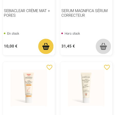
SEBIACLEAR CRÈME MAT +
SERUM MAGNIFICA SÉRUM
PORES
CORRECTEUR
En stock
Hors stock
Prix
Prix
10,00 €
31,45 €
favorite_border
favorite_border