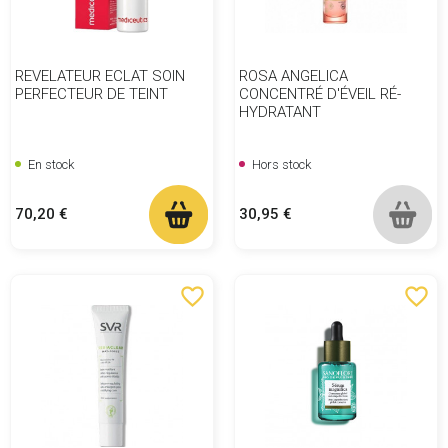
REVELATEUR ECLAT SOIN
ROSA ANGELICA
PERFECTEUR DE TEINT
CONCENTRÉ D'ÉVEIL RÉ-
HYDRATANT
En stock
Hors stock
Prix
Prix
70,20 €
30,95 €
favorite_border
favorite_border