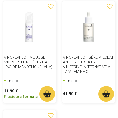
favorite_border
favorite_border
VINOPERFECT MOUSSE
VINOPERFECT SÉRUM ÉCLAT
MICRO-PEELING ÉCLAT À
ANTI-TACHES À LA
L'ACIDE MANDÉLIQUE (AHA)
VINIFÉRINE, ALTERNATIVE À
LA VITAMINE C
En stock
En stock
Prix
11,90 €
Prix
41,90 €
Plusieurs formats
favorite_border