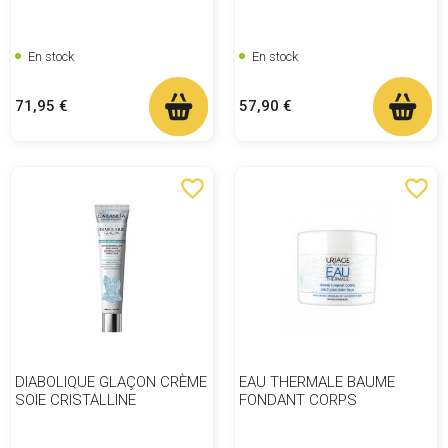
En stock
En stock
Prix
Prix
71,95 €
57,90 €
favorite_border
favorite_border
DIABOLIQUE GLAÇON CRÈME
EAU THERMALE BAUME
SOIE CRISTALLINE
FONDANT CORPS