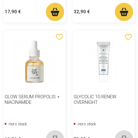
Prix
Prix
17,90 €
32,90 €
favorite_border
favorite_border
GLOW SERUM PROPOLIS +
GLYCOLIC 10 RENEW
NIACINAMIDE
OVERNIGHT
Hors stock
Hors stock