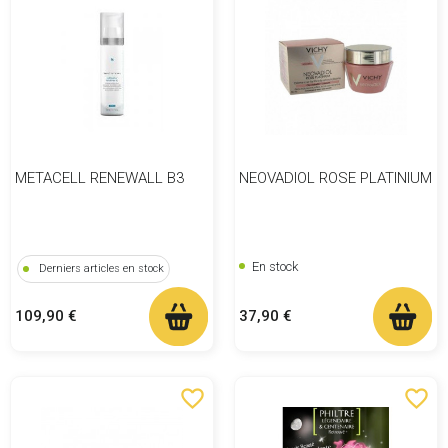
METACELL RENEWALL B3
NEOVADIOL ROSE PLATINIUM
En stock
Derniers articles en stock
Prix
Prix
37,90 €
109,90 €
favorite_border
favorite_border