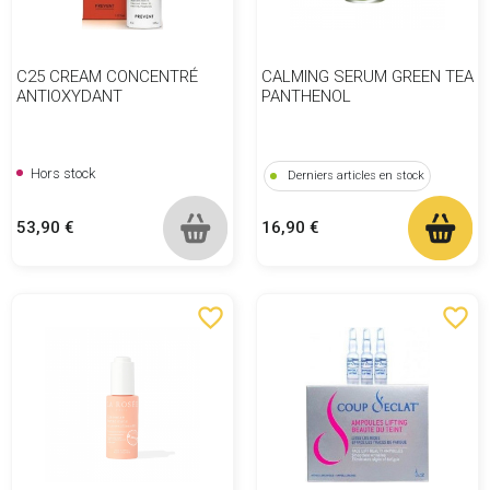
C25 CREAM CONCENTRÉ
CALMING SERUM GREEN TEA
ANTIOXYDANT
PANTHENOL
Hors stock
Derniers articles en stock
Prix
Prix
53,90 €
16,90 €
favorite_border
favorite_border