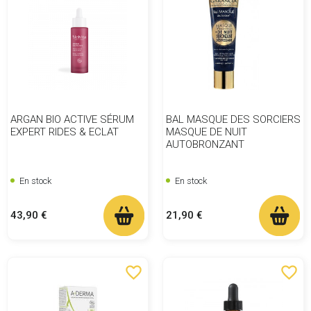
ARGAN BIO ACTIVE SÉRUM
BAL MASQUE DES SORCIERS
EXPERT RIDES & ECLAT
MASQUE DE NUIT
AUTOBRONZANT
En stock
En stock
Prix
Prix
43,90 €
21,90 €
favorite_border
favorite_border