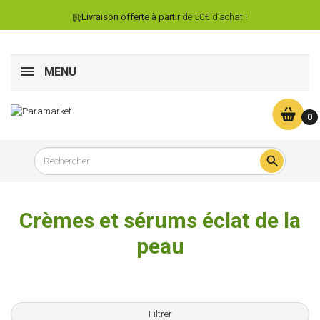
Livraison offerte à partir
de 50€ d’achat !
MENU
0

Crèmes et sérums éclat de la
peau
Filtrer