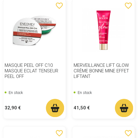
favorite_border
favorite_border
MASQUE PEEL OFF C10
MERVEILLANCE LIFT GLOW
MASQUE ECLAT TENSEUR
CRÈME BONNE MINE EFFET
PEEL OFF
LIFTANT
En stock
En stock
Prix
Prix
32,90 €
41,50 €
favorite_border
favorite_border