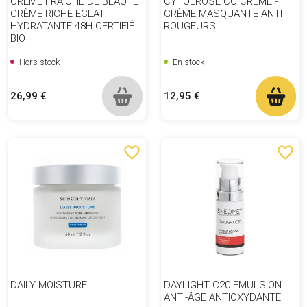
CREME FRAICHE DE BEAUTE
CYTOLROSE CC CRÈME -
CRÈME RICHE ECLAT
CRÈME MASQUANTE ANTI-
HYDRATANTE 48H CERTIFIÉ
ROUGEURS
BIO
Hors stock
En stock
Prix
Prix
26,99 €
12,95 €
favorite_border
favorite_border
DAILY MOISTURE
DAYLIGHT C20 EMULSION
ANTI-ÂGE ANTIOXYDANTE