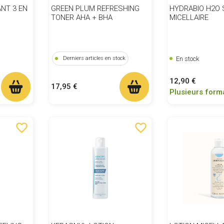
NT 3 EN
GREEN PLUM REFRESHING
HYDRABIO H2O 
TONER AHA + BHA
MICELLAIRE
En stock
Derniers articles en stock
Prix
12,90 €
Prix
17,95 €
Plusieurs form
favorite_border
favorite_border