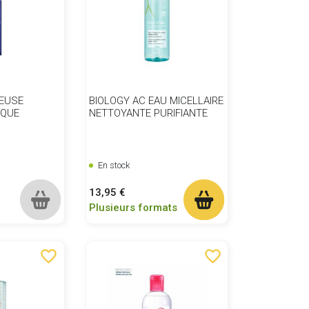
LEUSE
BIOLOGY AC EAU MICELLAIRE
IQUE
NETTOYANTE PURIFIANTE
En stock
Prix
13,95 €
Plusieurs formats
favorite_border
favorite_border