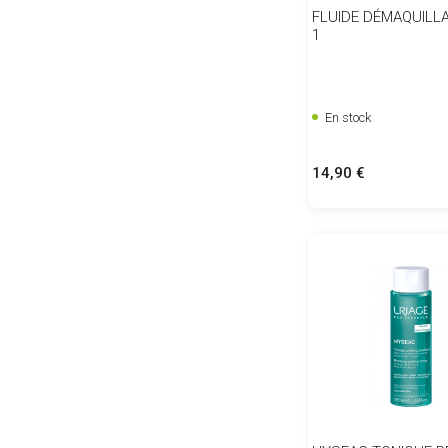
FLUIDE DÉMAQUILLA
1
En stock
Prix
14,90 €