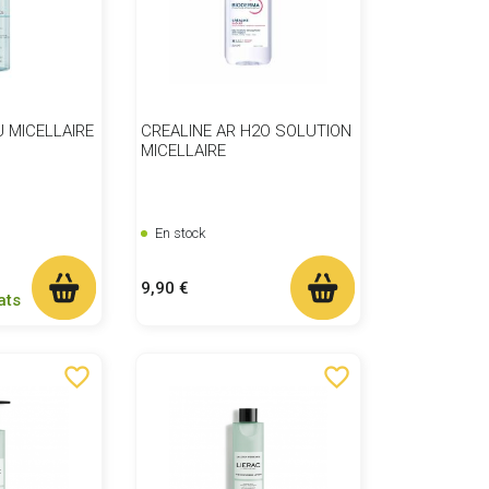
 MICELLAIRE
CREALINE AR H2O SOLUTION
MICELLAIRE
En stock
Prix
9,90 €
ats
favorite_border
favorite_border