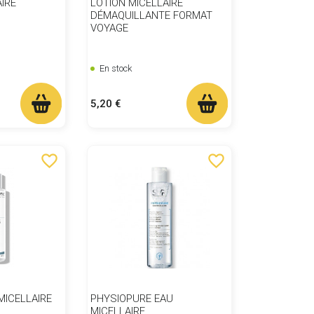
IRE
LOTION MICELLAIRE
DÉMAQUILLANTE FORMAT
VOYAGE
En stock
Prix
5,20 €
favorite_border
favorite_border
MICELLAIRE
PHYSIOPURE EAU
MICELLAIRE