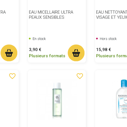
TRA
EAU MICELLAIRE ULTRA
EAU NETTOYAN
PEAUX SENSIBLES
VISAGE ET YEU
En stock
Hors stock
Prix
Prix
3,90 €
15,98 €
Plusieurs formats
Plusieurs form
favorite_border
favorite_border