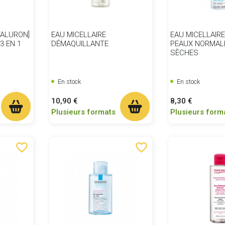
ALURON]
EAU MICELLAIRE
EAU MICELLAIR
3 EN 1
DÉMAQUILLANTE
PEAUX NORMAL
SÈCHES
En stock
En stock
Prix
Prix
10,90 €
8,30 €
Plusieurs formats
Plusieurs form
favorite_border
favorite_border