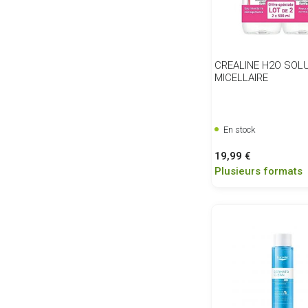
CREALINE H2O SOL
MICELLAIRE
En stock
Prix
19,99 €
Plusieurs formats