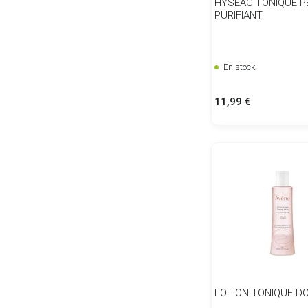
HYSEAC TONIQUE P
PURIFIANT
En stock
Prix
11,99 €
LOTION TONIQUE D