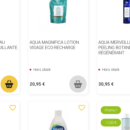
EAU
AQUA MAGNIFICA LOTION
AQUA MERVEIL
UILLANTE
VISAGE ECO-RECHARGE
PEELING BOTAN
RÉGÉNÉRANT
Hors stock
Hors stock
Prix
Prix
20,95 €
30,95 €
favorite_border
favorite_border
Promo !
-1,00 €