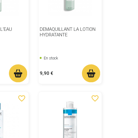
L'EAU
DEMAQUILLANT LA LOTION
HYDRATANTE
En stock
Prix
9,90 €
favorite_border
favorite_border