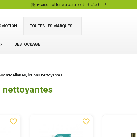
Livraison offerte à partir
de 50€ d’achat !
OMOTION
TOUTES LES MARQUES
✨
DESTOCKAGE
Connexion
ux micellaires, lotions nettoyantes
s nettoyantes
favorite_border
favorite_border