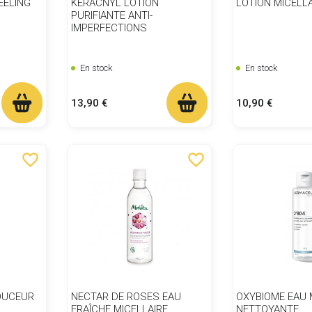
EELING
KERACNYL LOTION
LOTION MICELLA
PURIFIANTE ANTI-
IMPERFECTIONS
En stock
En stock
Prix
Prix
13,90 €
10,90 €
favorite_border
favorite_border
OUCEUR
NECTAR DE ROSES EAU
OXYBIOME EAU 
FRAÎCHE MICELLAIRE
NETTOYANTE