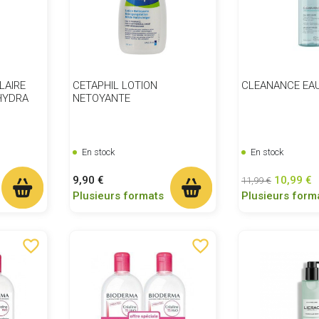
LAIRE
CETAPHIL LOTION
CLEANANCE EAU
HYDRA
NETOYANTE
En stock
En stock
Prix
Prix de base
Prix
9,90 €
10,99 €
11,99 €
Plusieurs formats
Plusieurs form
favorite_border
favorite_border