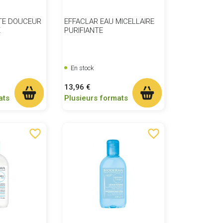
TE DOUCEUR
EFFACLAR EAU MICELLAIRE
X
PURIFIANTE
En stock
Prix
13,96 €
ats
Plusieurs formats
favorite_border
favorite_border