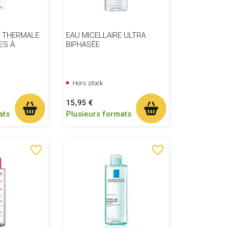
E THERMALE
EAU MICELLAIRE ULTRA
ES À
BIPHASÉE
Hors stock
Prix
15,95 €
ats
Plusieurs formats
favorite_border
favorite_border