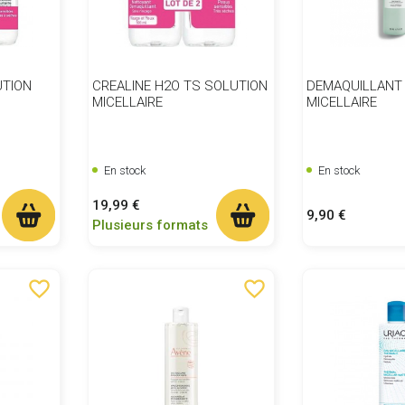
UTION
CREALINE H2O TS SOLUTION
DEMAQUILLANT 
MICELLAIRE
MICELLAIRE
En stock
En stock
Prix
19,99 €
Prix
9,90 €
Plusieurs formats
favorite_border
favorite_border