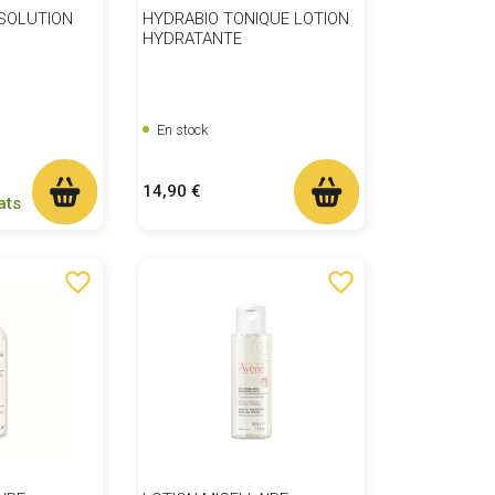
SOLUTION
HYDRABIO TONIQUE LOTION
HYDRATANTE
En stock
Prix
14,90 €
ats
favorite_border
favorite_border