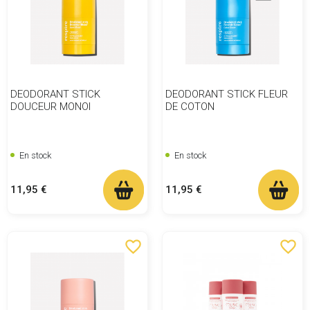
DEODORANT STICK
DEODORANT STICK FLEUR
DOUCEUR MONOI
DE COTON
En stock
En stock
Prix
Prix
11,95 €
11,95 €
favorite_border
favorite_border