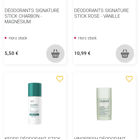
DÉODORANTS SIGNATURE
DÉODORANTS SIGNATURE
STICK CHARBON -
STICK ROSE - VANILLE
MAGNÉSIUM
Hors stock
Hors stock
Prix
Prix
5,50 €
10,99 €
favorite_border
favorite_border
KEOPS DÉODORANT STICK
VINOFRESH DÉODORANT