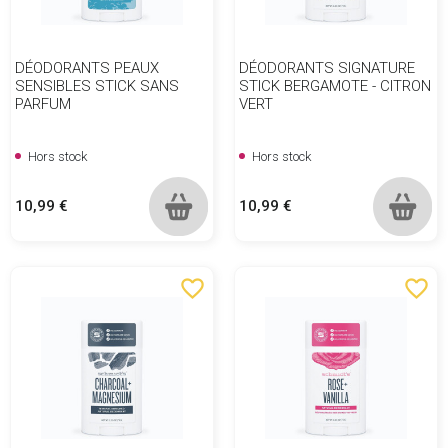
DÉODORANTS PEAUX
DÉODORANTS SIGNATURE
SENSIBLES STICK SANS
STICK BERGAMOTE - CITRON
PARFUM
VERT
Hors stock
Hors stock
Prix
Prix
10,99 €
10,99 €
favorite_border
favorite_border