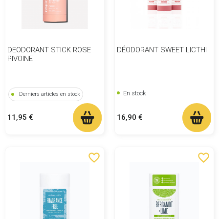
DEODORANT STICK ROSE
DÉODORANT SWEET LICTHI
PIVOINE
En stock
Derniers articles en stock
Prix
Prix
16,90 €
11,95 €
favorite_border
favorite_border