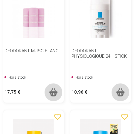
DÉODORANT MUSC BLANC
DÉODORANT
PHYSIOLOGIQUE 24H STICK
Hors stock
Hors stock
Prix
Prix
17,75 €
10,96 €
favorite_border
favorite_border