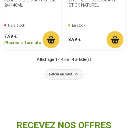
24H 40ML
STICK NATUREL
Hors stock
En stock
Prix
7,99 €
Prix
8,99 €
Plusieurs formats
Affichage 1-14 de 14 article(s)

Retour en haut
RECEVEZ NOS OFFRES