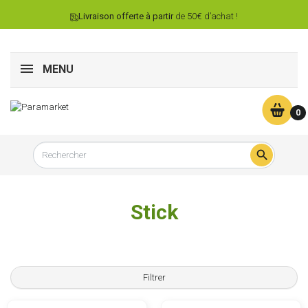
Livraison offerte à partir
de 50€ d’achat !
MENU
0

Stick
Filtrer