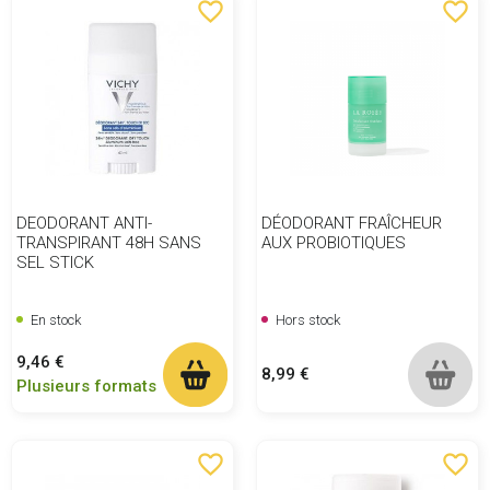
favorite_border
favorite_border
DEODORANT ANTI-
DÉODORANT FRAÎCHEUR
TRANSPIRANT 48H SANS
AUX PROBIOTIQUES
SEL STICK
En stock
Hors stock
Prix
9,46 €
Prix
8,99 €
Plusieurs formats
favorite_border
favorite_border