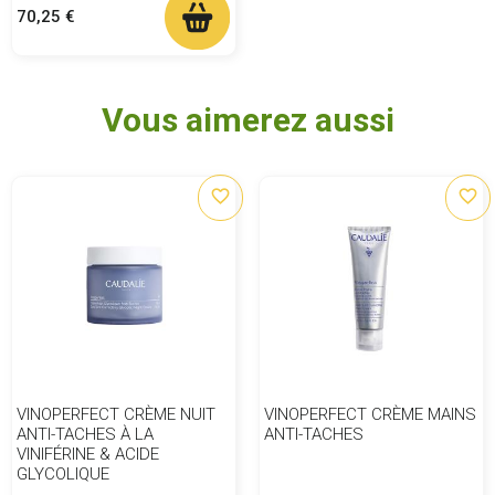
Prix
70,25 €
Vous aimerez aussi
favorite_border
favorite_border
VINOPERFECT CRÈME NUIT
VINOPERFECT CRÈME MAINS
ANTI-TACHES À LA
ANTI-TACHES
VINIFÉRINE & ACIDE
GLYCOLIQUE