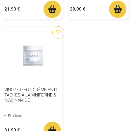
Prix
Prix
21,90 €
29,90 €
favorite_border
VINOPERFECT CRÈME ANTI-
TACHES À LA VINIFÉRINE &
NIACINAMIDE
En stock
Prix
31,90 €