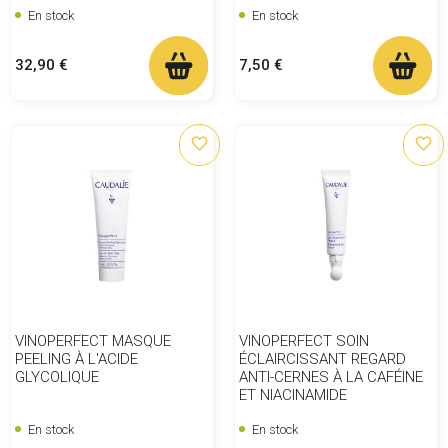
En stock
En stock
Prix
Prix
32,90 €
7,50 €
favorite_border
favorite_border
VINOPERFECT MASQUE
VINOPERFECT SOIN
PEELING À L'ACIDE
ÉCLAIRCISSANT REGARD
GLYCOLIQUE
ANTI-CERNES À LA CAFÉINE
ET NIACINAMIDE
En stock
En stock