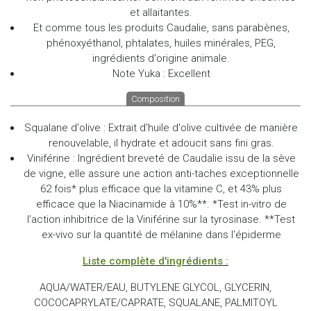
et allaitantes.
Et comme tous les produits Caudalie, sans parabènes,
phénoxyéthanol, phtalates, huiles minérales, PEG,
ingrédients d'origine animale.
Note Yuka : Excellent
Composition
Squalane d'olive : Extrait d'huile d'olive cultivée de manière
renouvelable, il hydrate et adoucit sans fini gras.
Viniférine : Ingrédient breveté de Caudalie issu de la sève
de vigne, elle assure une action anti-taches exceptionnelle
62 fois* plus efficace que la vitamine C, et 43% plus
efficace que la Niacinamide à 10%**. *Test in-vitro de
l’action inhibitrice de la Viniférine sur la tyrosinase. **Test
ex-vivo sur la quantité de mélanine dans l'épiderme
Liste complète d'ingrédients :
AQUA/WATER/EAU, BUTYLENE GLYCOL, GLYCERIN,
COCOCAPRYLATE/CAPRATE, SQUALANE, PALMITOYL