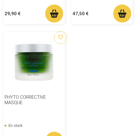
Prix
Prix
29,90 €
47,50 €
favorite_border
PHYTO CORRECTIVE
MASQUE
En stock