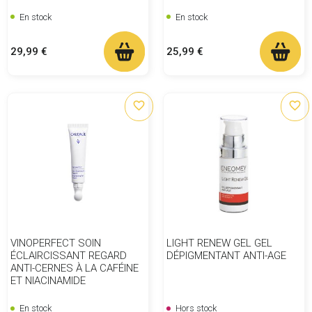
En stock
En stock
Prix
Prix
29,99 €
25,99 €
favorite_border
favorite_border
VINOPERFECT SOIN
LIGHT RENEW GEL GEL
ÉCLAIRCISSANT REGARD
DÉPIGMENTANT ANTI-AGE
ANTI-CERNES À LA CAFÉINE
ET NIACINAMIDE
En stock
Hors stock