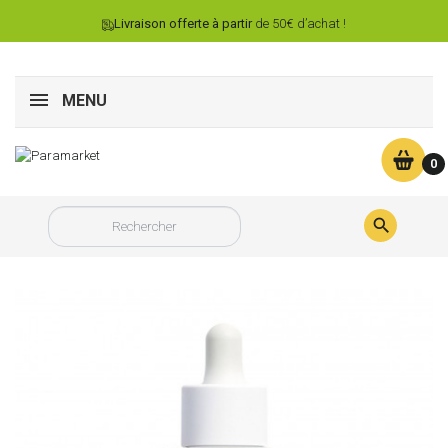
Livraison offerte à partir
de 50€ d’achat !
MENU
0
