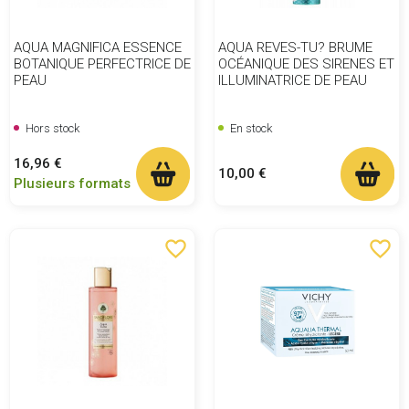
AQUA MAGNIFICA ESSENCE
AQUA REVES-TU? BRUME
BOTANIQUE PERFECTRICE DE
OCÉANIQUE DES SIRENES ET
PEAU
ILLUMINATRICE DE PEAU
Hors stock
En stock
Prix
16,96 €
Prix
10,00 €
Plusieurs formats
favorite_border
favorite_border