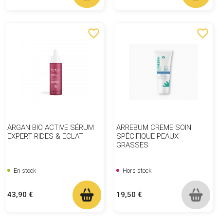
favorite_border
favorite_border
ARGAN BIO ACTIVE SÉRUM
ARREBUM CREME SOIN
EXPERT RIDES & ECLAT
SPÉCIFIQUE PEAUX
GRASSES
En stock
Hors stock
Prix
Prix
43,90 €
19,50 €