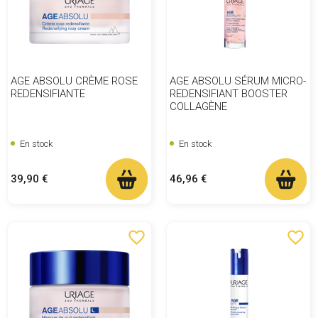
AGE ABSOLU CRÈME ROSE
AGE ABSOLU SÉRUM MICRO-
REDENSIFIANTE
REDENSIFIANT BOOSTER
COLLAGÈNE
En stock
En stock
Prix
Prix
39,90 €
46,96 €
favorite_border
favorite_border