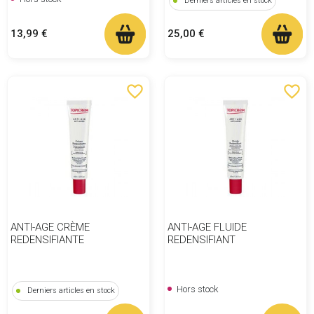
Derniers articles en stock
Prix
Prix
13,99 €
25,00 €
favorite_border
favorite_border
ANTI-AGE CRÈME
ANTI-AGE FLUIDE
REDENSIFIANTE
REDENSIFIANT
Hors stock
Derniers articles en stock