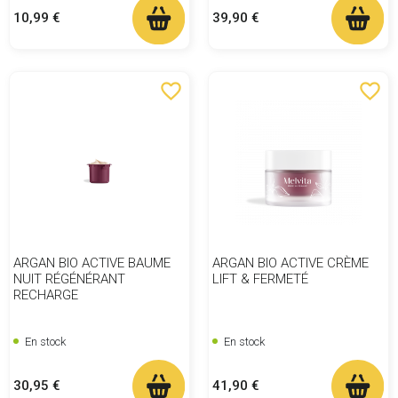
Prix
Prix
39,90 €
10,99 €
favorite_border
favorite_border
ARGAN BIO ACTIVE BAUME
ARGAN BIO ACTIVE CRÈME
NUIT RÉGÉNÉRANT
LIFT & FERMETÉ
RECHARGE
En stock
En stock
Prix
Prix
30,95 €
41,90 €