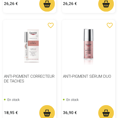
Prix
Prix
26,26 €
26,26 €
favorite_border
favorite_border
ANTI-PIGMENT CORRECTEUR
ANTI-PIGMENT SÉRUM DUO
DE TACHES
En stock
En stock
Prix
Prix
18,95 €
36,90 €