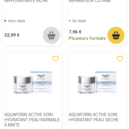
RÉHYDRATANTE RICHE
RÉPARATEUR CUTANÉ
Hors stock
En stock
Prix
7,96 €
Prix
22,99 €
Plusieurs formats
favorite_border
favorite_border
AQUAPORIN ACTIVE SOIN
AQUAPORIN ACTIVE SOIN
HYDRATANT PEAU NORMALE
HYDRATANT PEAU SÈCHE
À MIXTE