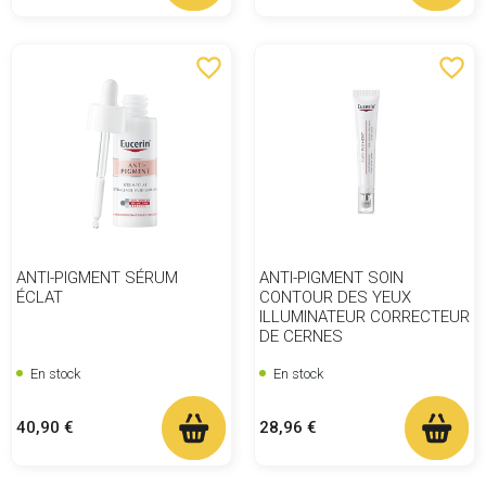
favorite_border
favorite_border
ANTI-PIGMENT SÉRUM
ANTI-PIGMENT SOIN
ÉCLAT
CONTOUR DES YEUX
ILLUMINATEUR CORRECTEUR
DE CERNES
En stock
En stock
Prix
Prix
40,90 €
28,96 €