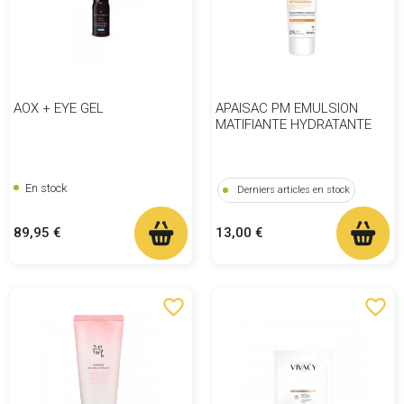
AOX + EYE GEL
APAISAC PM EMULSION
MATIFIANTE HYDRATANTE
En stock
Derniers articles en stock
Prix
Prix
89,95 €
13,00 €
favorite_border
favorite_border