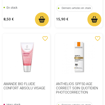
En stock
Derniers articles en stock
Prix
Prix
8,50 €
15,90 €
favorite_border
favorite_border
AMANDE BIO FLUIDE
ANTHELIOS SPF50 AGE
CONFORT ABSOLU VISAGE
CORRECT SOIN QUOTIDIEN
PHOTOCORRECTION
Hors stock