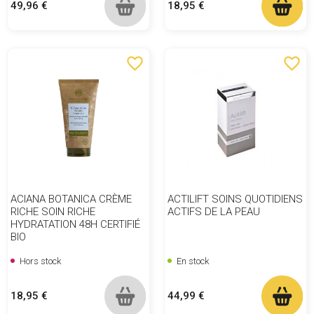
Prix
Prix
49,96 €
18,95 €
favorite_border
favorite_border
ACIANA BOTANICA CRÈME
ACTILIFT SOINS QUOTIDIENS
RICHE SOIN RICHE
ACTIFS DE LA PEAU
HYDRATATION 48H CERTIFIÉ
BIO
Hors stock
En stock
Prix
Prix
18,95 €
44,99 €