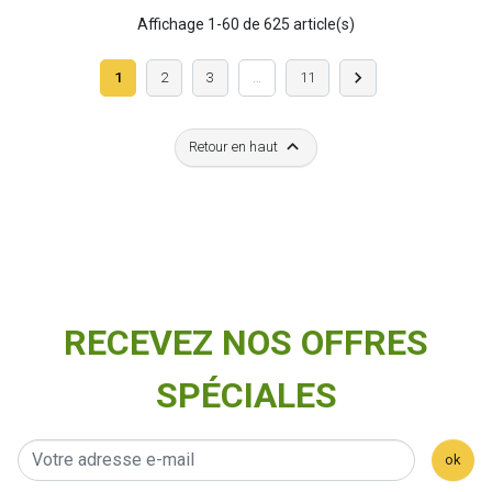
Affichage 1-60 de 625 article(s)
Suivant

1
2
3
…
11

Retour en haut
RECEVEZ NOS OFFRES
SPÉCIALES
ok