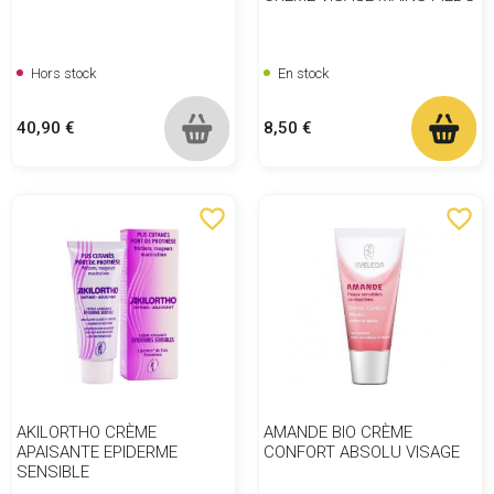
Hors stock
En stock
Prix
Prix
40,90 €
8,50 €
favorite_border
favorite_border
AKILORTHO CRÈME
AMANDE BIO CRÈME
APAISANTE EPIDERME
CONFORT ABSOLU VISAGE
SENSIBLE