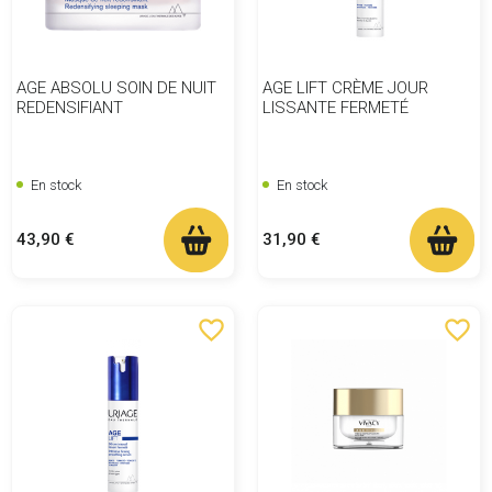
AGE ABSOLU SOIN DE NUIT
AGE LIFT CRÈME JOUR
REDENSIFIANT
LISSANTE FERMETÉ
En stock
En stock
Prix
Prix
43,90 €
31,90 €
favorite_border
favorite_border