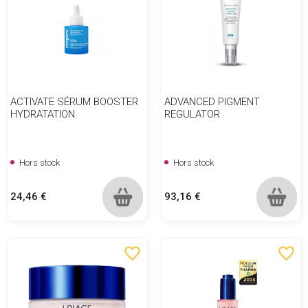
ACTIVATE SÉRUM BOOSTER
ADVANCED PIGMENT
HYDRATATION
REGULATOR
Hors stock
Hors stock
Prix
Prix
24,46 €
93,16 €
favorite_border
favorite_border