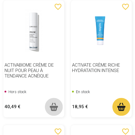
favorite_border
favorite_border
ACTIVABIOME CRÈME DE
ACTIVATE CRÈME RICHE
NUIT POUR PEAU À
HYDRATATION INTENSE
TENDANCE ACNÉIQUE
Hors stock
En stock
Prix
Prix
40,49 €
18,95 €
favorite_border
favorite_border