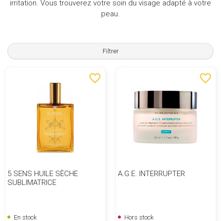
irritation. Vous trouverez votre soin du visage adapté à votre
peau.
Filtrer
favorite_border
favorite_border
5 SENS HUILE SÈCHE
A.G.E. INTERRUPTER
SUBLIMATRICE
En stock
Hors stock