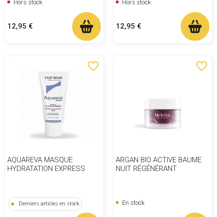
Hors stock
Hors stock
Prix
Prix
12,95 €
12,95 €
favorite_border
favorite_border
AQUAREVA MASQUE
ARGAN BIO ACTIVE BAUME
HYDRATATION EXPRESS
NUIT RÉGÉNÉRANT
En stock
Derniers articles en stock