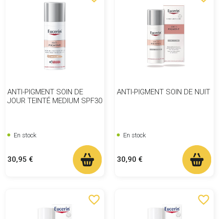
ANTI-PIGMENT SOIN DE
ANTI-PIGMENT SOIN DE NUIT
JOUR TEINTÉ MEDIUM SPF30
En stock
En stock
Prix
Prix
30,95 €
30,90 €
favorite_border
favorite_border