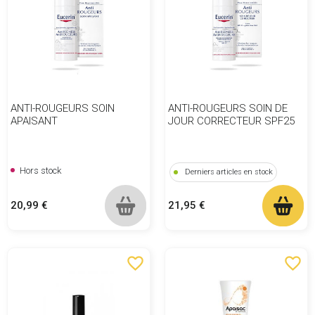
ANTI-ROUGEURS SOIN
ANTI-ROUGEURS SOIN DE
APAISANT
JOUR CORRECTEUR SPF25
Hors stock
Derniers articles en stock
Prix
Prix
20,99 €
21,95 €
favorite_border
favorite_border