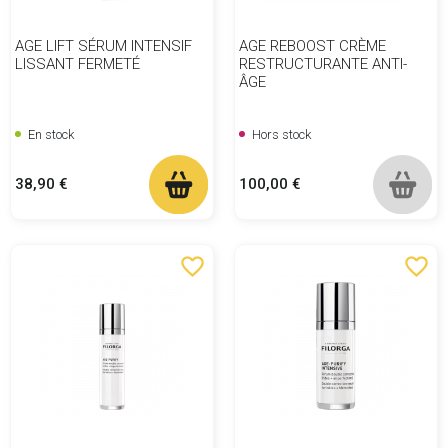
AGE LIFT SÉRUM INTENSIF
AGE REBOOST CRÈME
LISSANT FERMETÉ
RESTRUCTURANTE ANTI-
ÂGE
En stock
Hors stock
Prix
Prix
38,90 €
100,00 €
favorite_border
favorite_border