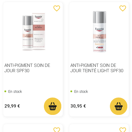
favorite_border
favorite_border
ANTI-PIGMENT SOIN DE
ANTI-PIGMENT SOIN DE
JOUR SPF30
JOUR TEINTÉ LIGHT SPF30
En stock
En stock
Prix
Prix
29,99 €
30,95 €
favorite_border
favorite_border