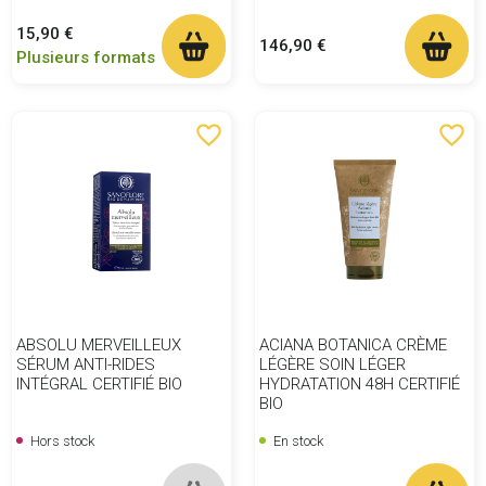
Prix
15,90 €
Prix
146,90 €
Plusieurs formats
favorite_border
favorite_border
ABSOLU MERVEILLEUX
ACIANA BOTANICA CRÈME
SÉRUM ANTI-RIDES
LÉGÈRE SOIN LÉGER
INTÉGRAL CERTIFIÉ BIO
HYDRATATION 48H CERTIFIÉ
BIO
Hors stock
En stock