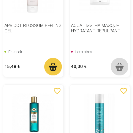
APRICOT BLOSSOM PEELING
AQUA LISS' HA MASQUE
GEL
HYDRATANT REPULPANT
En stock
Hors stock
Prix
Prix
15,48 €
40,00 €
favorite_border
favorite_border