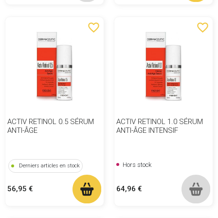
favorite_border
favorite_border
ACTIV RETINOL 0.5 SÉRUM
ACTIV RETINOL 1.0 SÉRUM
ANTI-ÂGE
ANTI-ÂGE INTENSIF
Hors stock
Derniers articles en stock
Prix
Prix
64,96 €
56,95 €