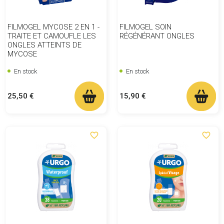
FILMOGEL MYCOSE 2 EN 1 -
FILMOGEL SOIN
TRAITE ET CAMOUFLE LES
RÉGÉNÉRANT ONGLES
ONGLES ATTEINTS DE
MYCOSE
En stock
En stock
Prix
Prix
25,50 €
15,90 €
favorite_border
favorite_border