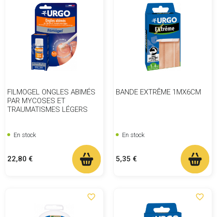
FILMOGEL ONGLES ABIMÉS
BANDE EXTRÊME 1MX6CM
PAR MYCOSES ET
TRAUMATISMES LÉGERS
En stock
En stock
Prix
Prix
22,80 €
5,35 €
favorite_border
favorite_border