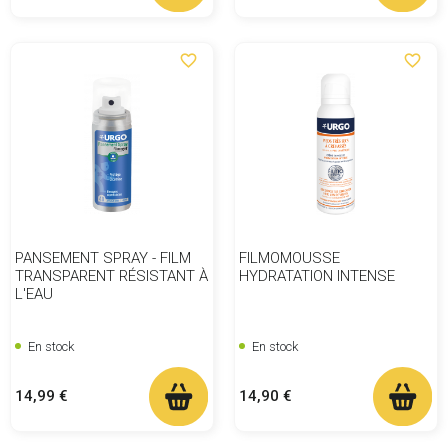
favorite_border
favorite_border
PANSEMENT SPRAY - FILM
FILMOMOUSSE
TRANSPARENT RÉSISTANT À
HYDRATATION INTENSE
L'EAU
En stock
En stock
Prix
Prix
14,99 €
14,90 €