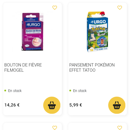
favorite_border
favorite_border
BOUTON DE FIÈVRE
PANSEMENT POKÉMON
FILMOGEL
EFFET TATOO
En stock
En stock
Prix
Prix
14,26 €
5,99 €
favorite_border
favorite_border