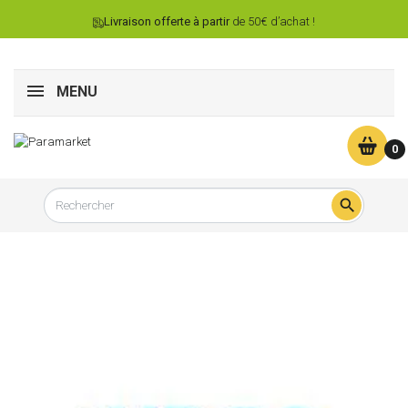
Livraison offerte à partir
de 50€ d’achat !
MENU
0
