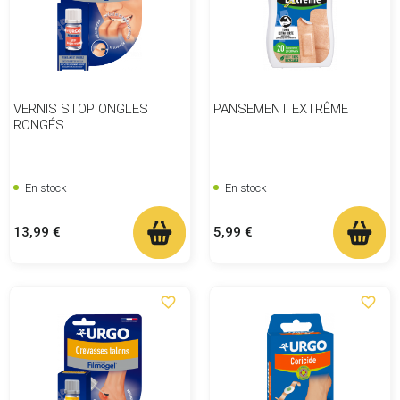
VERNIS STOP ONGLES
PANSEMENT EXTRÊME
RONGÉS
En stock
En stock
Prix
Prix
13,99 €
5,99 €
favorite_border
favorite_border