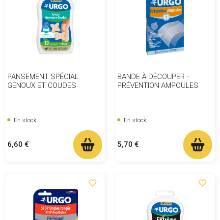
PANSEMENT SPÉCIAL
BANDE À DÉCOUPER -
GENOUX ET COUDES
PRÉVENTION AMPOULES
En stock
En stock
Prix
Prix
6,60 €
5,70 €
favorite_border
favorite_border