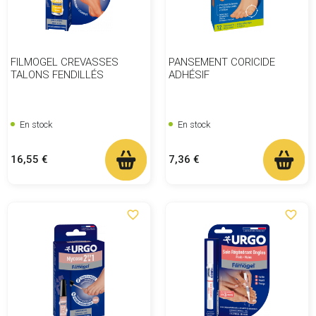
FILMOGEL CREVASSES
PANSEMENT CORICIDE
TALONS FENDILLÉS
ADHÉSIF
En stock
En stock
Prix
Prix
16,55 €
7,36 €
favorite_border
favorite_border