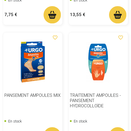
En stock
En stock
Prix
Prix
7,75 €
13,55 €
favorite_border
favorite_border
PANSEMENT AMPOULES MIX
TRAITEMENT AMPOULES -
PANSEMENT
HYDROCOLLOÏDE
En stock
En stock