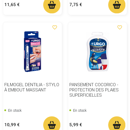
Prix
Prix
11,65 €
7,75 €
favorite_border
favorite_border
FILMOGEL DENTILIA - STYLO
PANSEMENT COCORICO -
À EMBOUT MASSANT
PROTECTION DES PLAIES
SUPERFICIELLES
En stock
En stock
Prix
Prix
10,99 €
5,99 €