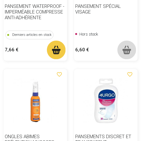
PANSEMENT WATERPROOF -
PANSEMENT SPÉCIAL
IMPERMÉABLE COMPRESSE
VISAGE
ANTI-ADHÉRENTE
Hors stock
Derniers articles en stock
Prix
Prix
6,60 €
7,66 €
favorite_border
favorite_border
ONGLES ABIMES
PANSEMENTS DISCRET ET