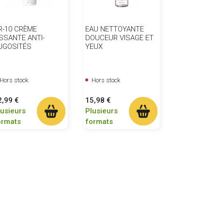
R-10 CRÈME
EAU NETTOYANTE
ISSANTE ANTI-
DOUCEUR VISAGE ET
UGOSITÉS
YEUX
Hors stock
Hors stock
ix
Prix
2,99 €
15,98 €
lusieurs
Plusieurs
ormats
formats