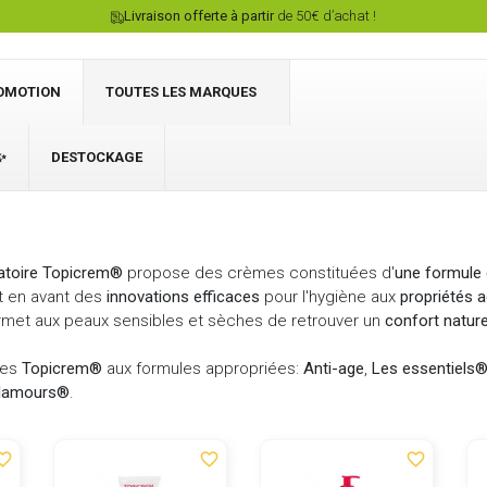
Livraison offerte à partir
de 50€ d’achat !
OMOTION
TOUTES LES MARQUES
✨
DESTOCKAGE
Connexion
ratoire Topicrem®
propose des crèmes constituées d'
une formule 
 en avant des
innovations efficaces
pour l'hygiène aux
propriétés 
met aux peaux sensibles et sèches de retrouver un
confort nature
mes
Topicrem®
aux formules appropriées:
Anti-age
,
Les essentiels
glamours
®
.
ite_border
favorite_border
favorite_border