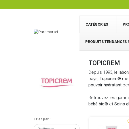
CATÉGORIES
PR
PRODUITS TENDANCES 
TOPICREM
Depuis 1993,
le labo
pays,
Topicrem®
met
pouvoir hydratant
per
Retrouvez les gam
bébé bio
®
et
Soins 
Trier par :
favor