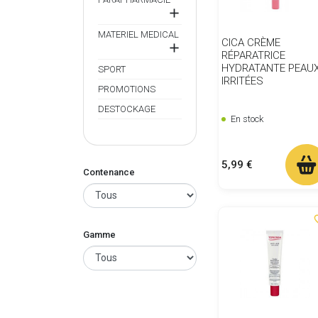

MATERIEL MEDICAL
CICA CRÈME

RÉPARATRICE
HYDRATANTE PEAU
SPORT
IRRITÉES
PROMOTIONS
DESTOCKAGE
En stock
Prix
5,99 €
Contenance
favor
Gamme