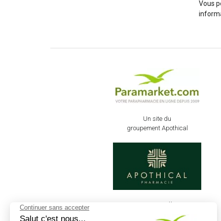
Vous p
informa
Un site du
groupement Apothical
Retrouvez dès
maintenant votre