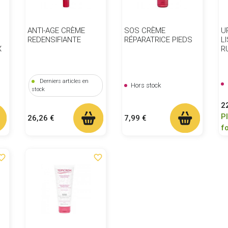
ANTI-AGE CRÈME
SOS CRÈME
U
REDENSIFIANTE
RÉPARATRICE PIEDS
L
X
R
Derniers articles en
Hors stock
stock
Pr
2
P
Prix
Prix
26,26 €
7,99 €
f
ite_border
favorite_border