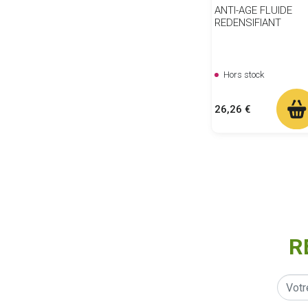
ANTI-AGE FLUIDE
REDENSIFIANT
Hors stock
Prix
26,26 €
R