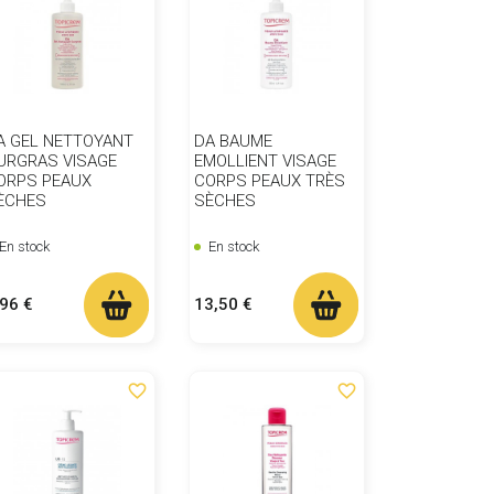
A GEL NETTOYANT
DA BAUME
URGRAS VISAGE
EMOLLIENT VISAGE
ORPS PEAUX
CORPS PEAUX TRÈS
ÈCHES
SÈCHES
En stock
En stock
ix
Prix
,96 €
13,50 €
favorite_border
favorite_border