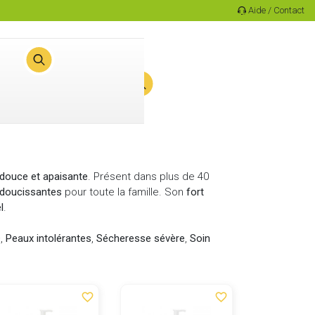
Aide / Contact
0
Panier
douce et apaisante
. Présent dans plus de 40
adoucissantes
pour toute la famille. Son
fort
l
.
®
,
Peaux intolérantes
,
Sécheresse sévère
,
Soin
favorite_border
favorite_border