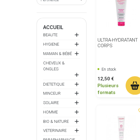
ACCUEIL

BEAUTE
ULTRA-HYDRATANT

HYGIENE
CORPS

MAMAN & BÉBÉ
CHEVEUX &
ONGLES
En stock

Prix
12,50 €

DIETETIQUE
Plusieurs
formats

MINCEUR

SOLAIRE
favor

HOMME

BIO & NATURE

VETERINAIRE
PARAPHARMACIE