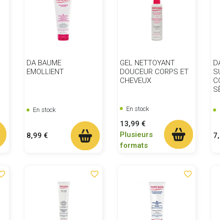
DA BAUME
GEL NETTOYANT
D
EMOLLIENT
DOUCEUR CORPS ET
S
CHEVEUX
C
S
En stock
En stock
Prix
13,99 €
Plusieurs
Prix
Pr
8,99 €
7
formats
ite_border
favorite_border
favorite_border