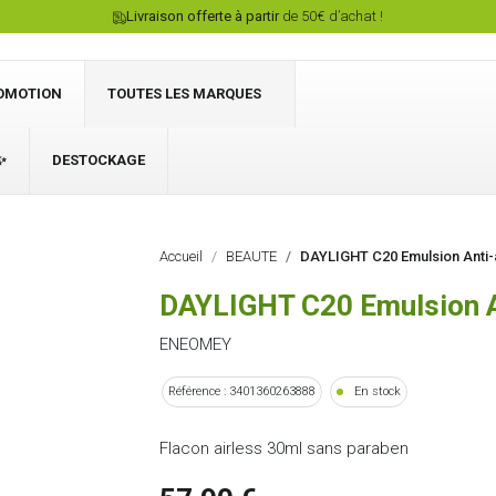
Livraison offerte à partir
de 50€ d’achat !
OMOTION
TOUTES LES MARQUES
✨
DESTOCKAGE
Connexion
Accueil
BEAUTE
DAYLIGHT C20 Emulsion Anti-
DAYLIGHT C20 Emulsion A
ENEOMEY
Référence : 3401360263888
En stock
Flacon airless 30ml sans paraben