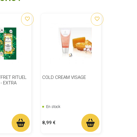
favorite_border
favorite_border
FFRET RITUEL
COLD CREAM VISAGE
- EXTRA
En stock
Prix
8,99 €