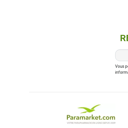
R
Vous p
informa