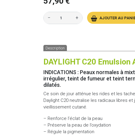
57,90 €
−
+
AJOUTER AU PANI
Description
DAYLIGHT C20 Emulsion A
INDICATIONS : Peaux normales à mixte
irrégulier, teint de fumeur et teint t
dilatés.
Ce soin de jour atténue les rides et les tach
Daylight C20 neutralise les radicaux libres et
vieillissement cutané.
– Renforce l’éclat de la peau
– Préserve la peau de l’oxydation
– Régule la pigmentation