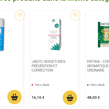
favorite_border
favorite_border
JAILYS VERGETURES
PATYKA - CO
PRÉVENTION ET
AROMATIQUE 
CORRECTION
ORDINAIRE
Hors stock
Hors stock
Prix
Prix
16,10 €
48,00 €