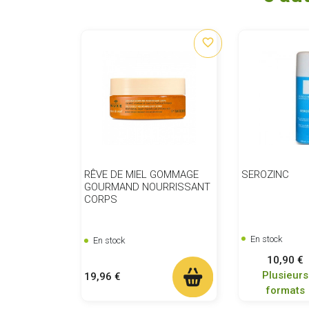
favorite_border
RÊVE DE MIEL GOMMAGE
SEROZINC
GOURMAND NOURRISSANT
CORPS
En stock
En stock
Prix
10,90 €
Plusieurs
Prix
19,96 €
formats