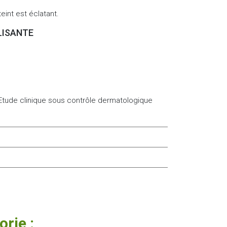
eint est éclatant.
LISANTE
 Etude clinique sous contrôle dermatologique
rie :