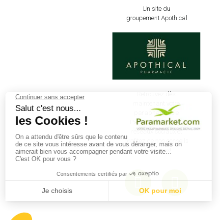
Un site du
groupement Apothical
Retrouvez dès
maintenant votre
parapharmacie
Paramarket sur les
réseaux sociaux et
profitez de nos conseils
et actuces!