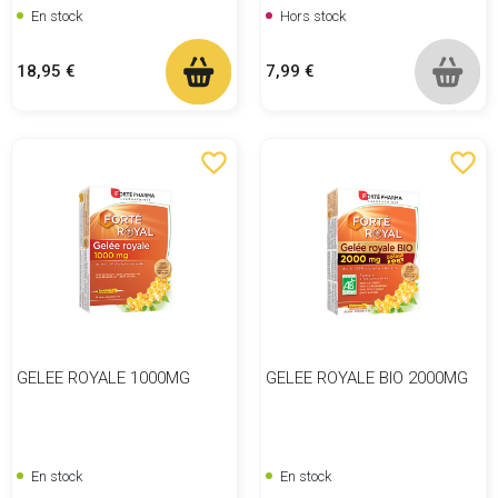
En stock
Hors stock
Prix
Prix
18,95 €
7,99 €
favorite_border
favorite_border
GELEE ROYALE 1000MG
GELEE ROYALE BIO 2000MG
En stock
En stock