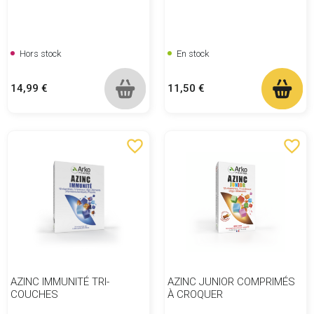
Hors stock
En stock
Prix
Prix
14,99 €
11,50 €
favorite_border
favorite_border
AZINC IMMUNITÉ TRI-
AZINC JUNIOR COMPRIMÉS
COUCHES
À CROQUER