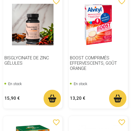
favorite_border
favorite_border
BISGLYCINATE DE ZINC
BOOST COMPRIMÉS
GÉLULES
EFFERVESCENTS, GOÛT
ORANGE
En stock
En stock
Prix
Prix
15,90 €
13,20 €
favorite_border
favorite_border