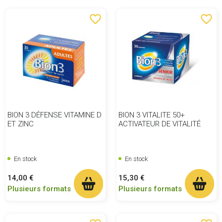
favorite_border
favorite_border
BION 3 DÉFENSE VITAMINE D
BION 3 VITALITE 50+
ET ZINC
ACTIVATEUR DE VITALITÉ
En stock
En stock
Prix
Prix
14,00 €
15,30 €
Plusieurs formats
Plusieurs formats