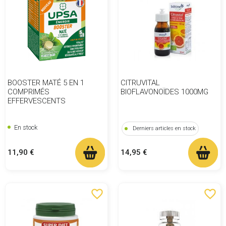
BOOSTER MATÉ 5 EN 1
CITRUVITAL
COMPRIMÉS
BIOFLAVONOÏDES 1000MG
EFFERVESCENTS
En stock
Derniers articles en stock
Prix
Prix
11,90 €
14,95 €
favorite_border
favorite_border