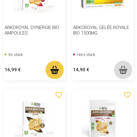
ARKOROYAL DYNERGIE BIO
ARKOROYAL GELÉE ROYALE
AMPOULES
BIO 1500MG
En stock
Hors stock
Prix
Prix
16,99 €
14,90 €
favorite_border
favorite_border