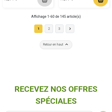
Affichage 1-60 de 145 article(s)
Suivant

1
2
3

Retour en haut
RECEVEZ NOS OFFRES
SPÉCIALES