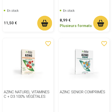
En stock
En stock
Prix
8,99 €
Prix
11,50 €
Plusieurs formats
favorite_border
favorite_border
AZINC NATUREL VITAMINES
AZINC SENIOR COMPRIMÉS
C + D3 100% VÉGÉTALES