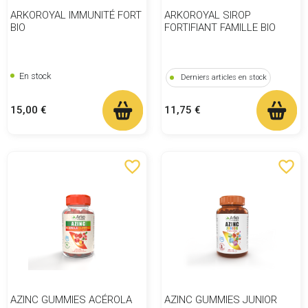
ARKOROYAL IMMUNITÉ FORT
ARKOROYAL SIROP
BIO
FORTIFIANT FAMILLE BIO
En stock
Derniers articles en stock
Prix
Prix
15,00 €
11,75 €
favorite_border
favorite_border
AZINC GUMMIES ACÉROLA
AZINC GUMMIES JUNIOR