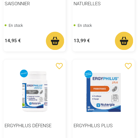
SAISONNIER
NATURELLES
En stock
En stock
Prix
Prix
14,95 €
13,99 €
favorite_border
favorite_border
ERGYPHILUS DÉFENSE
ERGYPHILUS PLUS