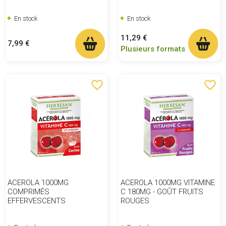
En stock
En stock
Prix
11,29 €
Prix
7,99 €
Plusieurs formats
favorite_border
favorite_border
ACEROLA 1000MG
ACEROLA 1000MG VITAMINE
COMPRIMÉS
C 180MG - GOÛT FRUITS
EFFERVESCENTS
ROUGES