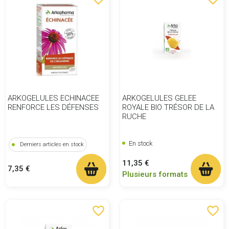
ARKOGELULES ECHINACEE
ARKOGELULES GELEE
RENFORCE LES DÉFENSES
ROYALE BIO TRÉSOR DE LA
RUCHE
En stock
Derniers articles en stock
Prix
11,35 €
Prix
7,35 €
Plusieurs formats
favorite_border
favorite_border