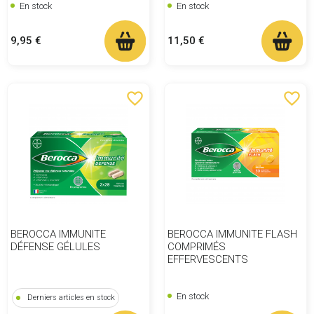
En stock
En stock
Prix
Prix
9,95 €
11,50 €
favorite_border
favorite_border
BEROCCA IMMUNITE
BEROCCA IMMUNITE FLASH
DÉFENSE GÉLULES
COMPRIMÉS
EFFERVESCENTS
En stock
Derniers articles en stock