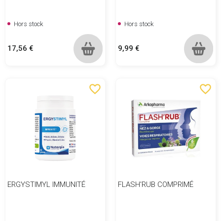
Hors stock
Hors stock
Prix
Prix
17,56 €
9,99 €
favorite_border
favorite_border
ERGYSTIMYL IMMUNITÉ
FLASH'RUB COMPRIMÉ