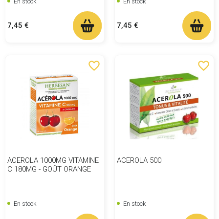
En stock
En stock
Prix
Prix
7,45 €
7,45 €
favorite_border
favorite_border
ACEROLA 1000MG VITAMINE
ACEROLA 500
C 180MG - GOÛT ORANGE
En stock
En stock