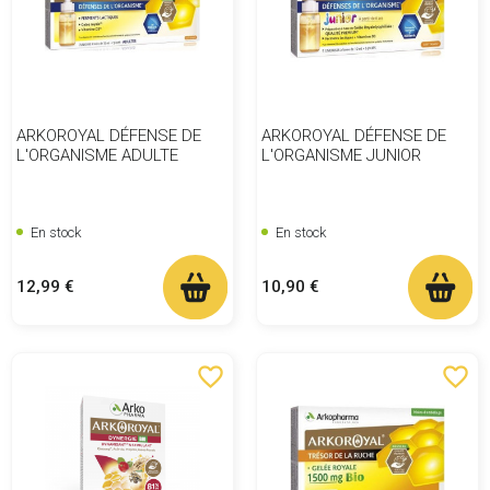
ARKOROYAL DÉFENSE DE
ARKOROYAL DÉFENSE DE
L'ORGANISME ADULTE
L'ORGANISME JUNIOR
En stock
En stock
Prix
Prix
12,99 €
10,90 €
favorite_border
favorite_border