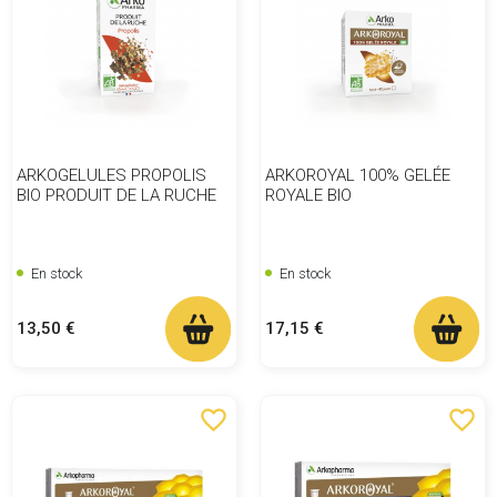
ARKOGELULES PROPOLIS
ARKOROYAL 100% GELÉE
BIO PRODUIT DE LA RUCHE
ROYALE BIO
En stock
En stock
Prix
Prix
13,50 €
17,15 €
favorite_border
favorite_border