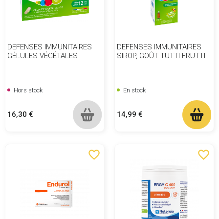
DEFENSES IMMUNITAIRES
DEFENSES IMMUNITAIRES
GÉLULES VÉGÉTALES
SIROP, GOÛT TUTTI FRUTTI
Hors stock
En stock
Prix
Prix
16,30 €
14,99 €
favorite_border
favorite_border