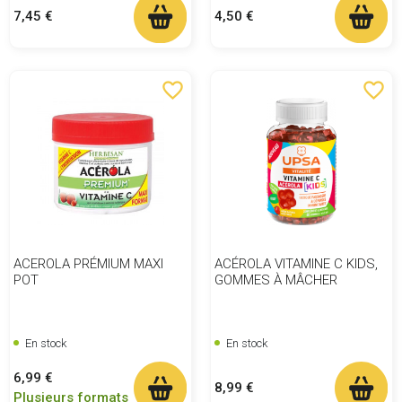
Prix
Prix
7,45 €
4,50 €
favorite_border
favorite_border
ACEROLA PRÉMIUM MAXI
ACÉROLA VITAMINE C KIDS,
POT
GOMMES À MÂCHER
En stock
En stock
Prix
6,99 €
Prix
8,99 €
Plusieurs formats