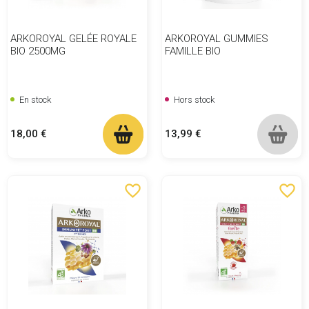
ARKOROYAL GELÉE ROYALE
ARKOROYAL GUMMIES
BIO 2500MG
FAMILLE BIO
En stock
Hors stock
Prix
Prix
18,00 €
13,99 €
favorite_border
favorite_border