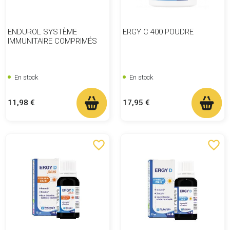
ENDUROL SYSTÈME
ERGY C 400 POUDRE
IMMUNITAIRE COMPRIMÉS
En stock
En stock
Prix
Prix
11,98 €
17,95 €
favorite_border
favorite_border