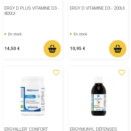
ERGY D PLUS VITAMINE D3 -
ERGY D VITAMINE D3 - 200UI
800UI
En stock
En stock
Prix
Prix
14,50 €
10,95 €
favorite_border
favorite_border
ERGYALLER' CONFORT
ERGYMUNYL DÉFENSES