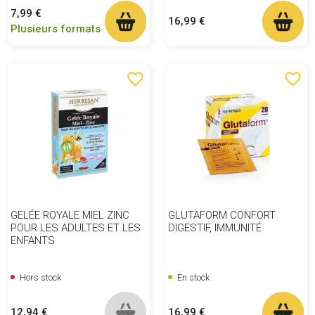
Prix
7,99 €
Prix
16,99 €
Plusieurs formats
favorite_border
favorite_border
GELÉE ROYALE MIEL ZINC
GLUTAFORM CONFORT
POUR LES ADULTES ET LES
DIGESTIF, IMMUNITÉ
ENFANTS
Hors stock
En stock
Prix
Prix
12,94 €
16,99 €