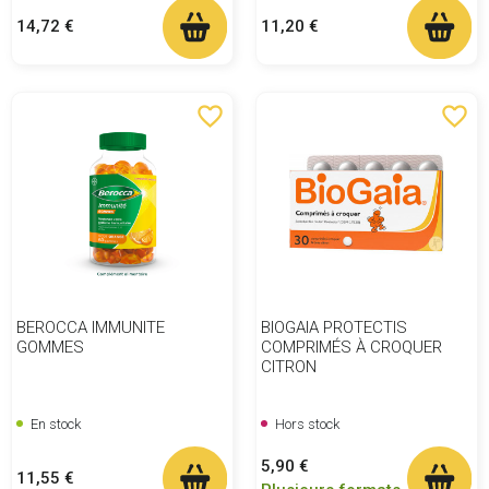
Prix
Prix
11,20 €
14,72 €
favorite_border
favorite_border
BEROCCA IMMUNITE
BIOGAIA PROTECTIS
GOMMES
COMPRIMÉS À CROQUER
CITRON
En stock
Hors stock
Prix
5,90 €
Prix
11,55 €