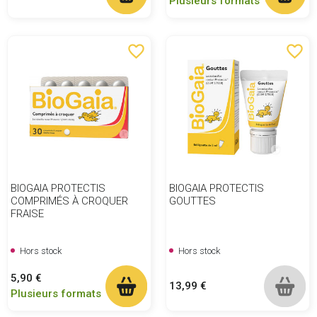
Plusieurs formats
favorite_border
favorite_border
BIOGAIA PROTECTIS
BIOGAIA PROTECTIS
COMPRIMÉS À CROQUER
GOUTTES
FRAISE
Hors stock
Hors stock
Prix
5,90 €
Prix
13,99 €
Plusieurs formats