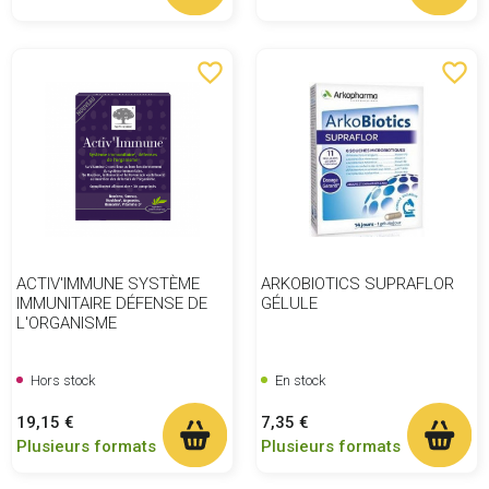
favorite_border
favorite_border
ACTIV'IMMUNE SYSTÈME
ARKOBIOTICS SUPRAFLOR
IMMUNITAIRE DÉFENSE DE
GÉLULE
L'ORGANISME
Hors stock
En stock
Prix
Prix
19,15 €
7,35 €
Plusieurs formats
Plusieurs formats