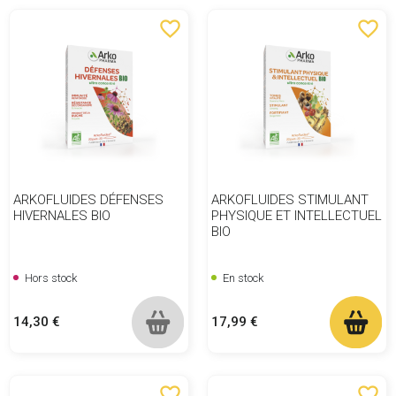
favorite_border
favorite_border
ARKOFLUIDES DÉFENSES
ARKOFLUIDES STIMULANT
HIVERNALES BIO
PHYSIQUE ET INTELLECTUEL
BIO
Hors stock
En stock
Prix
Prix
14,30 €
17,99 €
favorite_border
favorite_border