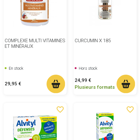
COMPLEXE MULTI VITAMINES
CURCUMIN X 185
ET MINÉRAUX
En stock
Hors stock
Prix
24,99 €
Prix
29,95 €
Plusieurs formats
favorite_border
favorite_border