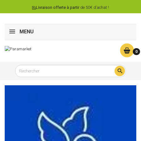
Livraison offerte à partir
de 50€ d’achat !
MENU
0
