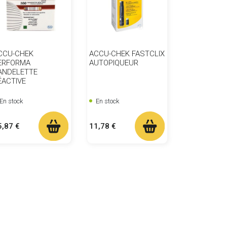
CCU-CHEK
ACCU-CHEK FASTCLIX
ERFORMA
AUTOPIQUEUR
ANDELETTE
ÉACTIVE
En stock
En stock
ix
Prix
5,87 €
11,78 €