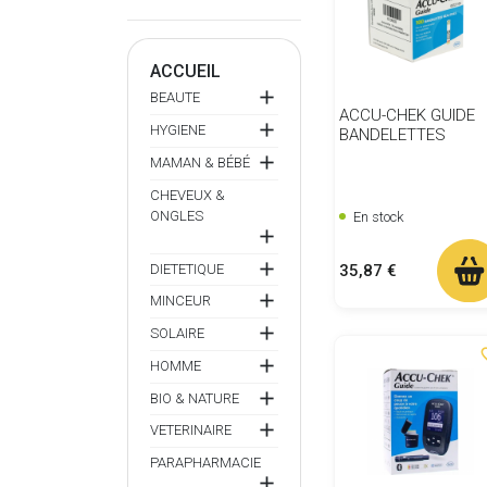
ACCUEIL

BEAUTE
ACCU-CHEK GUIDE

HYGIENE
BANDELETTES

MAMAN & BÉBÉ
CHEVEUX &
ONGLES
En stock


Prix
DIETETIQUE
35,87 €

MINCEUR

SOLAIRE
favor

HOMME

BIO & NATURE

VETERINAIRE
PARAPHARMACIE
