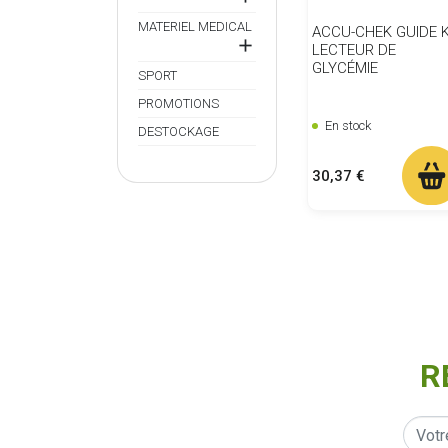
MATERIEL MEDICAL
ACCU-CHEK GUIDE K

LECTEUR DE
GLYCÉMIE
SPORT
PROMOTIONS
En stock
DESTOCKAGE
Prix
30,37 €
R