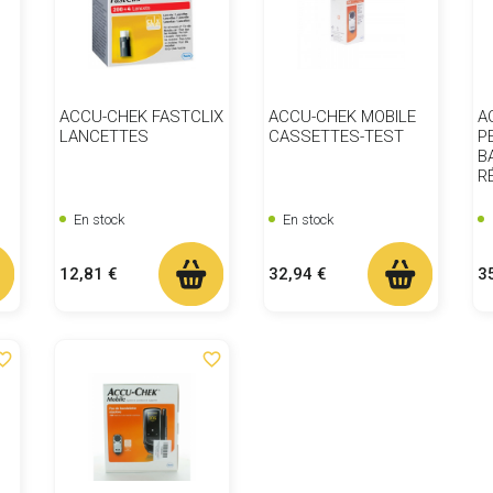
ACCU-CHEK FASTCLIX
ACCU-CHEK MOBILE
A
LANCETTES
CASSETTES-TEST
P
B
R
En stock
En stock
Prix
Prix
Pr
12,81 €
32,94 €
3
ite_border
favorite_border