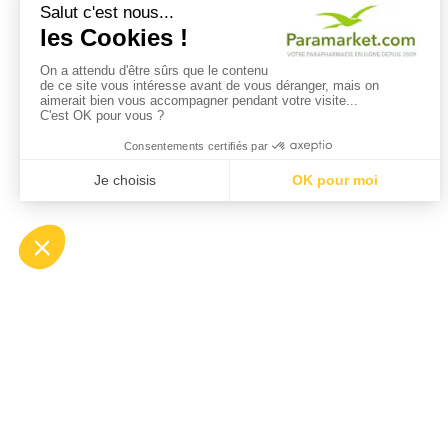
maintenant votre
parapharmacie
Paramarket sur les
réseaux sociaux et
profitez de nos conseils
et actuces!