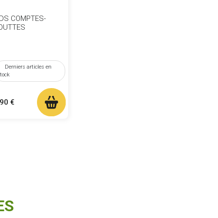
IDS COMPTES-
OUTTES
Derniers articles en
tock
ix
,90 €
ES