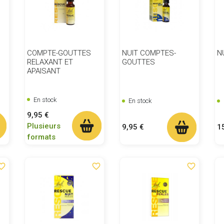
COMPTE-GOUTTES
NUIT COMPTES-
N
RELAXANT ET
GOUTTES
APAISANT
En stock
En stock
Prix
9,95 €
Plusieurs
Prix
Pr
9,95 €
1
formats
ite_border
favorite_border
favorite_border