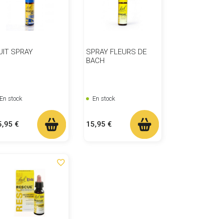
UIT SPRAY
SPRAY FLEURS DE
BACH
En stock
En stock
ix
Prix
5,95 €
15,95 €
favorite_border