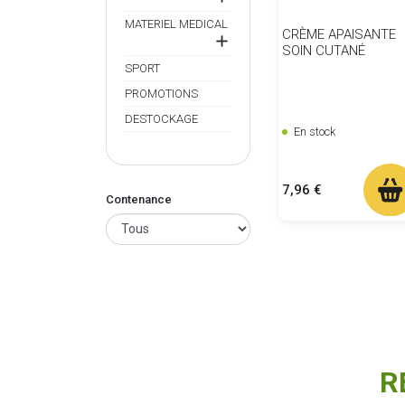
MATERIEL MEDICAL
CRÈME APAISANTE

SOIN CUTANÉ
SPORT
PROMOTIONS
DESTOCKAGE
En stock
Prix
7,96 €
Contenance
R