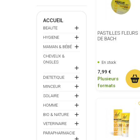
ACCUEIL

BEAUTE
PASTILLES FLEURS

HYGIENE
DE BACH

MAMAN & BÉBÉ
CHEVEUX &
ONGLES
En stock

Prix
7,99 €

DIETETIQUE
Plusieurs
formats

MINCEUR

SOLAIRE
favor

HOMME

BIO & NATURE

VETERINAIRE
PARAPHARMACIE
