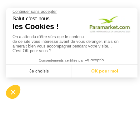
Retrouvez dès
maintenant votre
parapharmacie
Paramarket sur les
réseaux sociaux et
profitez de nos conseils
et actuces!