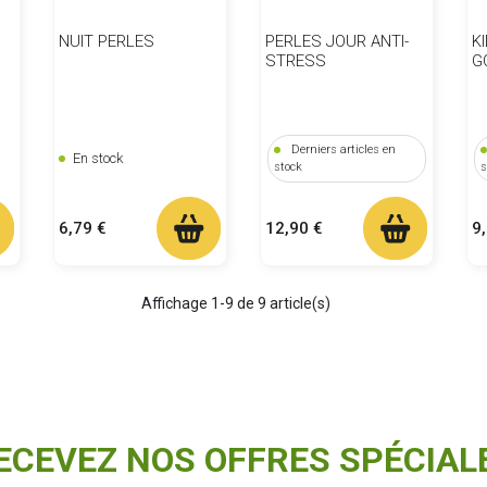
NUIT PERLES
PERLES JOUR ANTI-
K
STRESS
G
Derniers articles en
En stock
stock
s
Prix
Prix
Pr
6,79 €
12,90 €
9
Affichage 1-9 de 9 article(s)
ECEVEZ NOS OFFRES SPÉCIAL