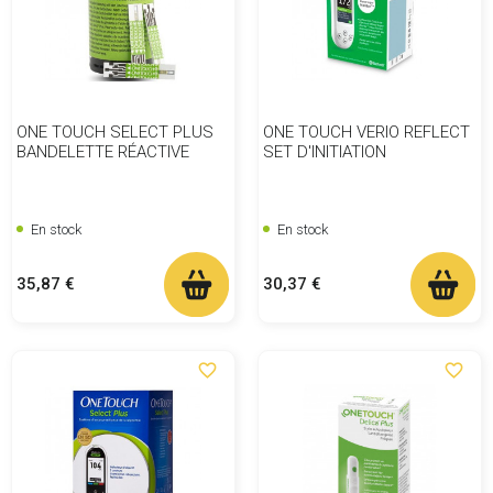
ONE TOUCH SELECT PLUS
ONE TOUCH VERIO REFLECT
BANDELETTE RÉACTIVE
SET D'INITIATION
En stock
En stock
Prix
Prix
35,87 €
30,37 €
favorite_border
favorite_border