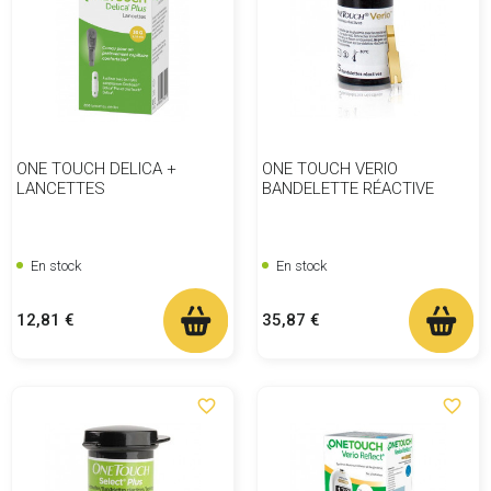
ONE TOUCH DELICA +
ONE TOUCH VERIO
LANCETTES
BANDELETTE RÉACTIVE
En stock
En stock
Prix
Prix
12,81 €
35,87 €
favorite_border
favorite_border