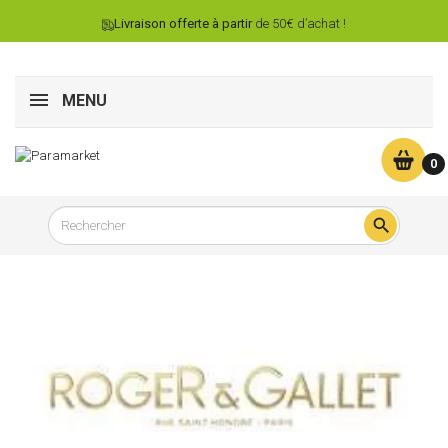
Livraison offerte à partir
de 50€ d’achat !
MENU
0
