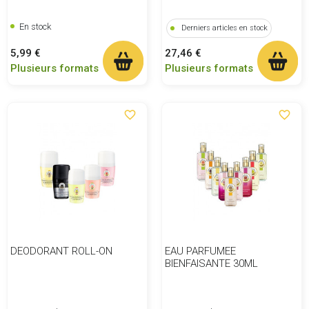
En stock
Derniers articles en stock
Prix
Prix
5,99 €
27,46 €
Plusieurs formats
Plusieurs formats
favorite_border
favorite_border
DEODORANT ROLL-ON
EAU PARFUMEE
BIENFAISANTE 30ML