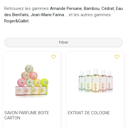
Retrouvez les gammes
Amande Persane
,
Bambou
,
Cédrat
,
Eau
des Bienfaits
,
Jean-Marie Farina
... et les autres gammes
Roger&Gallet
.
Filtrer
favorite_border
favorite_border
SAVON PARFUME BOITE
EXTRAIT DE COLOGNE
CARTON