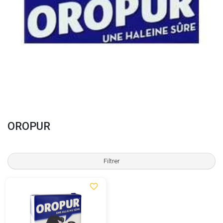
OROPUR
Filtrer
favorite_border