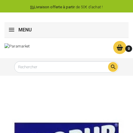
Livraison offerte à partir
de 50€ d’achat !
MENU
0
