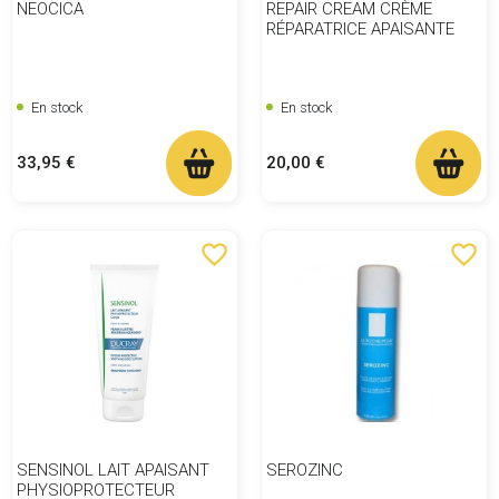
NEOCICA
REPAIR CREAM CRÈME
RÉPARATRICE APAISANTE
En stock
En stock
Prix
Prix
33,95 €
20,00 €
favorite_border
favorite_border
SENSINOL LAIT APAISANT
SEROZINC
PHYSIOPROTECTEUR