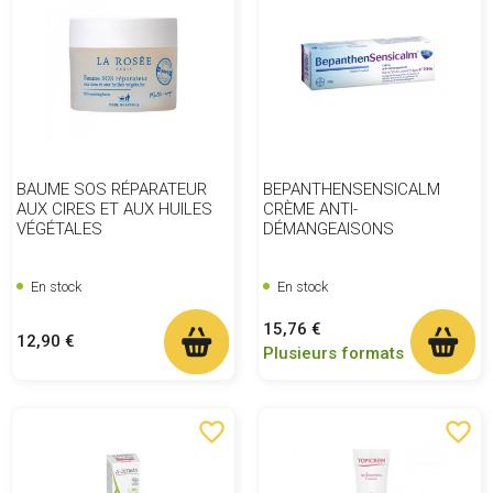
BAUME SOS RÉPARATEUR
BEPANTHENSENSICALM
AUX CIRES ET AUX HUILES
CRÈME ANTI-
VÉGÉTALES
DÉMANGEAISONS
En stock
En stock
Prix
15,76 €
Prix
12,90 €
Plusieurs formats
favorite_border
favorite_border