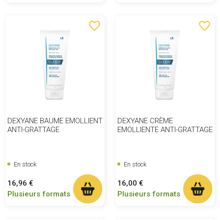
favorite_border
favorite_border
DEXYANE BAUME EMOLLIENT
DEXYANE CRÈME
ANTI-GRATTAGE
EMOLLIENTE ANTI-GRATTAGE
En stock
En stock
Prix
Prix
16,96 €
16,00 €
Plusieurs formats
Plusieurs formats