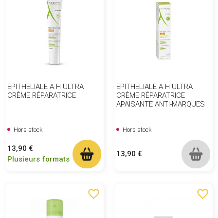
EPITHELIALE A.H ULTRA
EPITHELIALE A.H ULTRA
CRÈME RÉPARATRICE
CRÈME RÉPARATRICE
APAISANTE ANTI-MARQUES
Hors stock
Hors stock
Prix
13,90 €
Prix
13,90 €
Plusieurs formats
favorite_border
favorite_border