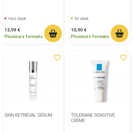
Hors stock
En stock
Prix
Prix
13,99 €
10,90 €
Plusieurs formats
Plusieurs formats
favorite_border
favorite_border
SKIN RETRIEVAL SÉRUM
TOLERIANE SENSITIVE
CRÈME