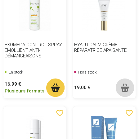
EXOMEGA CONTROL SPRAY
HYALU CALM CRÈME
EMOLLIENT ANTI-
RÉPARATRICE APAISANTE
DÉMANGEAISONS
En stock
Hors stock
Prix
16,99 €
Prix
19,00 €
Plusieurs formats
favorite_border
favorite_border