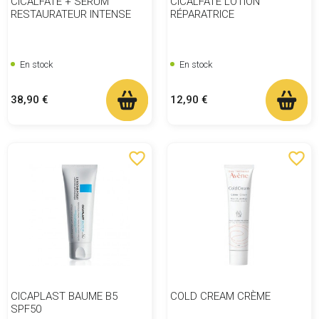
CICALFATE + SÉRUM
CICALFATE LOTION
RESTAURATEUR INTENSE
RÉPARATRICE
En stock
En stock
Prix
Prix
38,90 €
12,90 €
favorite_border
favorite_border
CICAPLAST BAUME B5
COLD CREAM CRÈME
SPF50