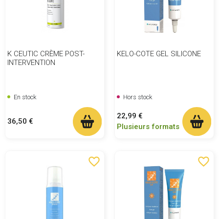
K CEUTIC CRÈME POST-
KELO-COTE GEL SILICONE
INTERVENTION
En stock
Hors stock
Prix
22,99 €
Prix
36,50 €
Plusieurs formats
favorite_border
favorite_border