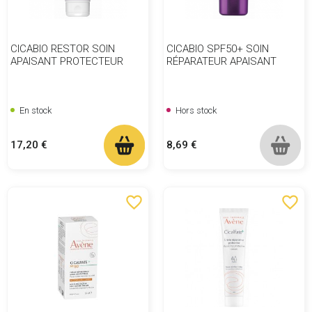
CICABIO RESTOR SOIN
CICABIO SPF50+ SOIN
APAISANT PROTECTEUR
RÉPARATEUR APAISANT
En stock
Hors stock
Prix
Prix
17,20 €
8,69 €
favorite_border
favorite_border