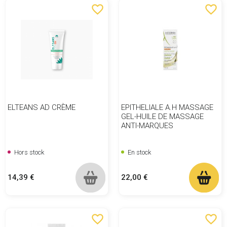
favorite_border
favorite_border
ELTEANS AD CRÈME
EPITHELIALE A.H MASSAGE
GEL-HUILE DE MASSAGE
ANTI-MARQUES
Hors stock
En stock
Prix
Prix
14,39 €
22,00 €
favorite_border
favorite_border