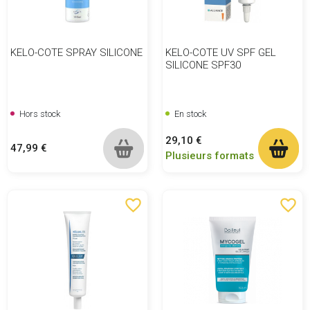
KELO-COTE SPRAY SILICONE
KELO-COTE UV SPF GEL
SILICONE SPF30
Hors stock
En stock
Prix
29,10 €
Prix
47,99 €
Plusieurs formats
favorite_border
favorite_border