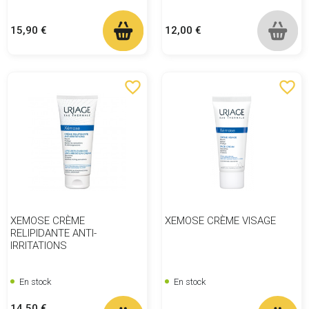
Prix
Prix
15,90 €
12,00 €
favorite_border
favorite_border
XEMOSE CRÈME
XEMOSE CRÈME VISAGE
RELIPIDANTE ANTI-
IRRITATIONS
En stock
En stock
Prix
14,50 €