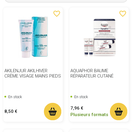
favorite_border
favorite_border
AKILENJUR AKILHIVER
AQUAPHOR BAUME
CRÈME VISAGE MAINS PIEDS
RÉPARATEUR CUTANÉ
En stock
En stock
Prix
7,96 €
Prix
8,50 €
Plusieurs formats