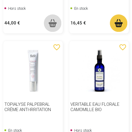
Hors stock
En stock
Prix
Prix
44,00 €
16,45 €
favorite_border
favorite_border
TOPIALYSE PALPEBRAL
VERITABLE EAU FLORALE
CRÈME ANTI-IRRITATION
CAMOMILLE BIO
En stock
Hors stock