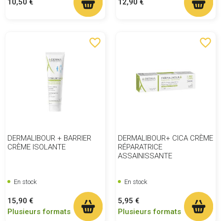
Prix
Prix
10,50 €
12,90 €
favorite_border
favorite_border
DERMALIBOUR + BARRIER
DERMALIBOUR+ CICA CRÈME
CRÈME ISOLANTE
RÉPARATRICE
ASSAINISSANTE
En stock
En stock
Prix
Prix
15,90 €
5,95 €
Plusieurs formats
Plusieurs formats