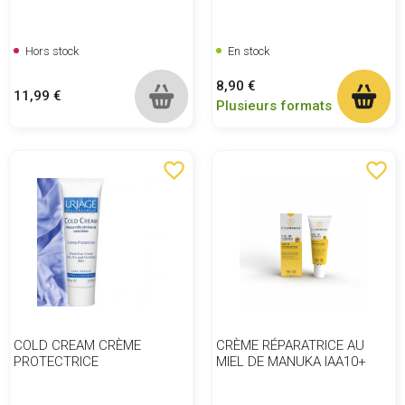
Hors stock
En stock
Prix
8,90 €
Prix
11,99 €
Plusieurs formats
favorite_border
favorite_border
COLD CREAM CRÈME
CRÈME RÉPARATRICE AU
PROTECTRICE
MIEL DE MANUKA IAA10+