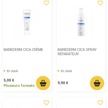
favorite_border
favorite_border
BARIEDERM CICA CRÈME
BARIEDERM CICA SPRAY
RÉPARATEUR
En stock
En stock
Prix
5,00 €
Prix
9,90 €
Plusieurs formats
favorite_border
favorite_border