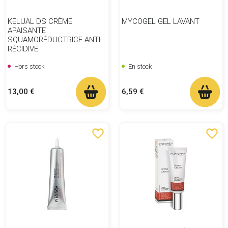
KELUAL DS CRÈME
MYCOGEL GEL LAVANT
APAISANTE
SQUAMORÉDUCTRICE ANTI-
RÉCIDIVE
Hors stock
En stock
Prix
Prix
13,00 €
6,59 €
favorite_border
favorite_border