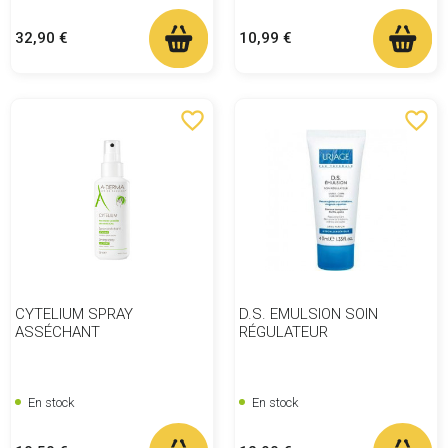
Prix
Prix
32,90 €
10,99 €
favorite_border
favorite_border
CYTELIUM SPRAY
D.S. EMULSION SOIN
ASSÉCHANT
RÉGULATEUR
En stock
En stock