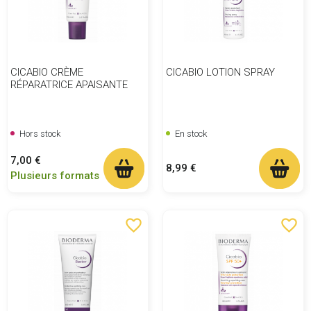
CICABIO CRÈME
CICABIO LOTION SPRAY
RÉPARATRICE APAISANTE
Hors stock
En stock
Prix
7,00 €
Prix
8,99 €
Plusieurs formats
favorite_border
favorite_border