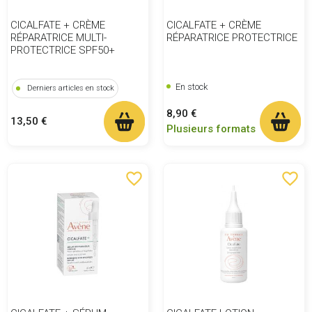
CICALFATE + CRÈME
CICALFATE + CRÈME
RÉPARATRICE MULTI-
RÉPARATRICE PROTECTRICE
PROTECTRICE SPF50+
En stock
Derniers articles en stock
Prix
8,90 €
Prix
13,50 €
Plusieurs formats
favorite_border
favorite_border