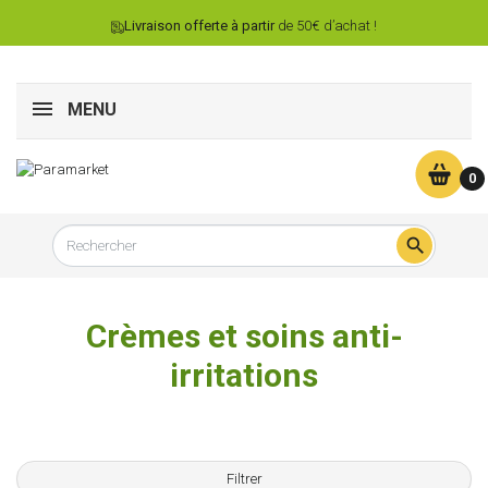
Livraison offerte à partir
de 50€ d’achat !
MENU
0

Crèmes et soins anti-
irritations
Filtrer