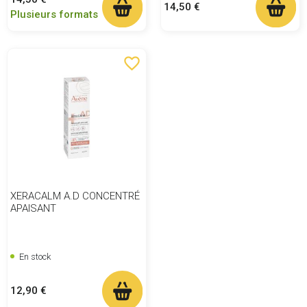
Prix
14,50 €
Plusieurs formats
favorite_border
XERACALM A.D CONCENTRÉ
APAISANT
En stock
Prix
12,90 €