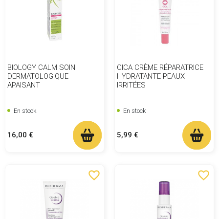
BIOLOGY CALM SOIN
CICA CRÈME RÉPARATRICE
DERMATOLOGIQUE
HYDRATANTE PEAUX
APAISANT
IRRITÉES
En stock
En stock
Prix
Prix
16,00 €
5,99 €
favorite_border
favorite_border