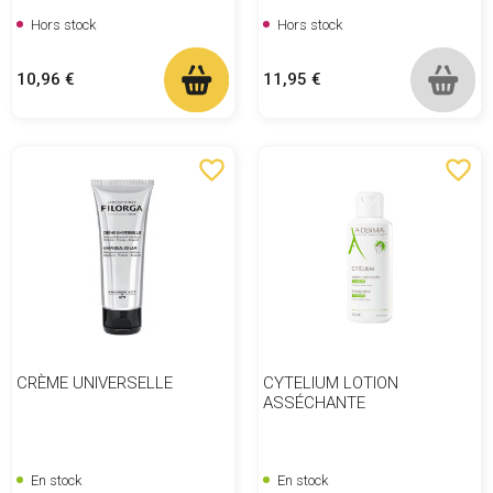
Hors stock
Hors stock
Prix
Prix
10,96 €
11,95 €
favorite_border
favorite_border
CRÈME UNIVERSELLE
CYTELIUM LOTION
ASSÉCHANTE
En stock
En stock