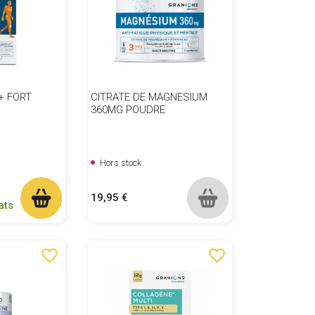
 FORT
CITRATE DE MAGNESIUM
360MG POUDRE
Hors stock
Prix
19,95 €
ats
favorite_border
favorite_border