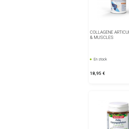
COLLAGENE ARTICU
& MUSCLES
En stock
Prix
18,95 €