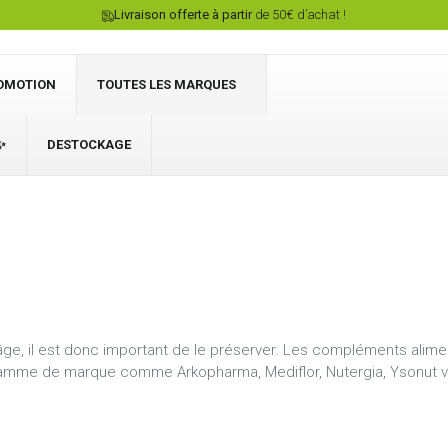
Livraison offerte à partir
de 50€ d’achat !
OMOTION
TOUTES LES MARQUES
✨
DESTOCKAGE
Connexion
'âge, il est donc important de le préserver. Les compléments alime
ge gamme de marque comme Arkopharma, Mediflor, Nutergia, Ysonut