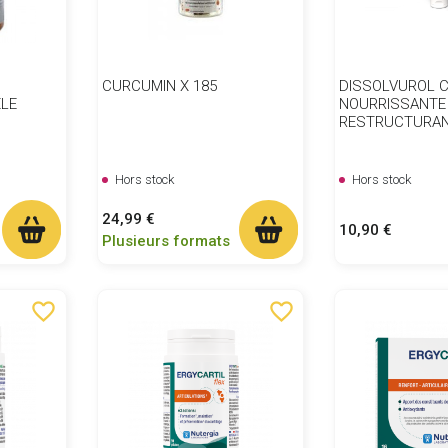
CURCUMIN X 185
DISSOLVUROL 
ÊLE
NOURRISSANTE
RESTRUCTURA
Hors stock
Hors stock
Prix
24,99 €
Prix
10,90 €
Plusieurs formats
favorite_border
favorite_border