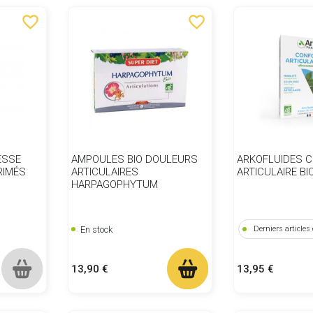
favorite_border
favorite_border
ESSE
AMPOULES BIO DOULEURS
ARKOFLUIDES 
RIMÉS
ARTICULAIRES
ARTICULAIRE BI
HARPAGOPHYTUM
En stock
Derniers articles
Prix
Prix
13,90 €
13,95 €