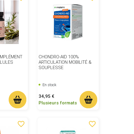
OMPLÉMENT
CHONDRO-AID 100%
ÉLULES
ARTICULATION MOBILITÉ &
SOUPLESSE
En stock
Prix
34,95 €
Plusieurs formats
favorite_border
favorite_border