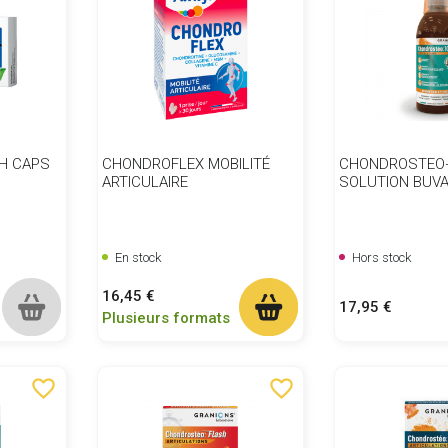
H CAPS
CHONDROFLEX MOBILITÉ
CHONDROSTEO+
ARTICULAIRE
SOLUTION BUVA
En stock
Hors stock
Prix
16,45 €
Prix
17,95 €
Plusieurs formats
favorite_border
favorite_border