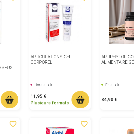
ARTICULATIONS GEL
ARTIPHYTOL C
CORPOREL
ALIMENTAIRE G
SSEUX
Hors stock
En stock
Prix
11,95 €
Prix
34,90 €
Plusieurs formats
favorite_border
favorite_border