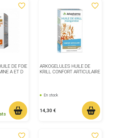
favorite_border
favorite_border
UILE DE FOIE
ARKOGELULES HUILE DE
INE A ET D
KRILL CONFORT ARTICULAIRE
En stock
Prix
14,30 €
ats
favorite_border
favorite_border