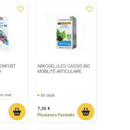
favorite_border
favorite_border
CONFORT
ARKOGELULES CASSIS BIO
O
MOBILITÉ ARTICULAIRE
En stock
 en stock
Prix
7,35 €
Plusieurs formats