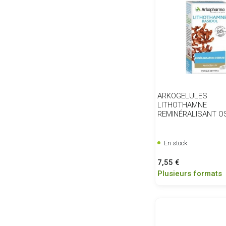
ARKOGELULES
LITHOTHAMNE
REMINÉRALISANT O
En stock
Prix
7,55 €
Plusieurs formats