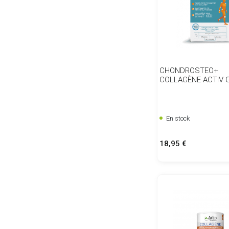
CHONDROSTEO+
COLLAGÈNE ACTIV 
En stock
Prix
18,95 €