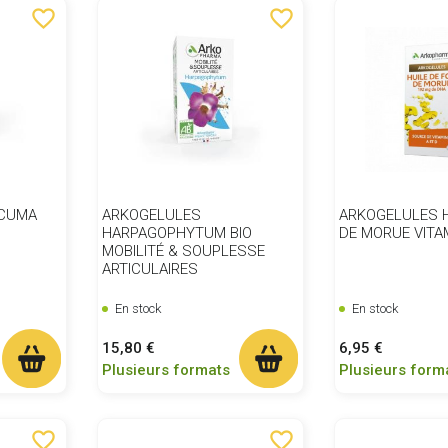
favorite_border
favorite_border
RCUMA
ARKOGELULES
ARKOGELULES H
HARPAGOPHYTUM BIO
DE MORUE VITAM
MOBILITÉ & SOUPLESSE
ARTICULAIRES
En stock
En stock
Prix
Prix
15,80 €
6,95 €
Plusieurs formats
Plusieurs form
favorite_border
favorite_border