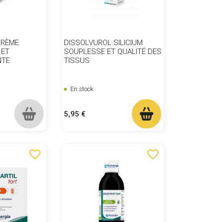
CRÈME
DISSOLVUROL SILICIUM
 ET
SOUPLESSE ET QUALITÉ DES
NTE
TISSUS
En stock
Prix
5,95 €
favorite_border
favorite_border