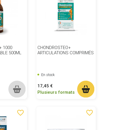
 1000
CHONDROSTEO+
BLE 500ML
ARTICULATIONS COMPRIMÉS
En stock
Prix
17,45 €
Plusieurs formats
favorite_border
favorite_border