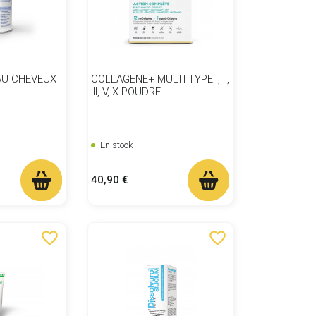
AU CHEVEUX
COLLAGENE+ MULTI TYPE I, II,
III, V, X POUDRE
En stock
Prix
40,90 €
favorite_border
favorite_border