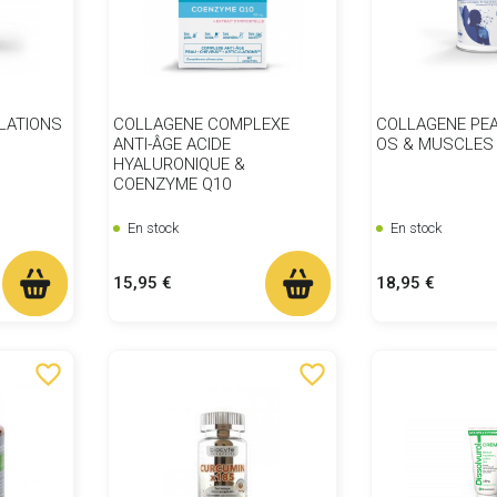
LATIONS
COLLAGENE COMPLEXE
COLLAGENE PE
ANTI-ÂGE ACIDE
OS & MUSCLES
HYALURONIQUE &
COENZYME Q10
En stock
En stock
Prix
Prix
15,95 €
18,95 €
favorite_border
favorite_border