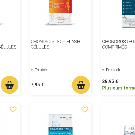
CHONDROSTEO+ FLASH
CHONDROSTEO+
GÉLULES
GÉLULES
COMPRIMÉS
En stock
En stock
Prix
28,95 €
Prix
7,95 €
Plusieurs form
favorite_border
favorite_border