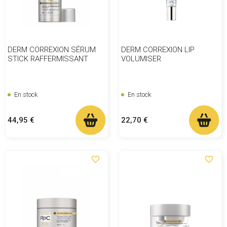
DERM CORREXION SÉRUM
DERM CORREXION LIP
STICK RAFFERMISSANT
VOLUMISER
En stock
En stock
Prix
Prix
44,95 €
22,70 €
favorite_border
favorite_border