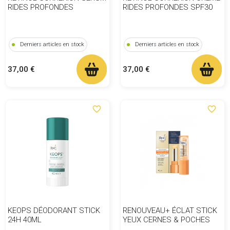
RIDES PROFONDES
RIDES PROFONDES SPF30
Derniers articles en stock
Derniers articles en stock
Prix
Prix
37,00 €
37,00 €
favorite_border
favorite_border
KEOPS DÉODORANT STICK
RENOUVEAU+ ÉCLAT STICK
24H 40ML
YEUX CERNES & POCHES