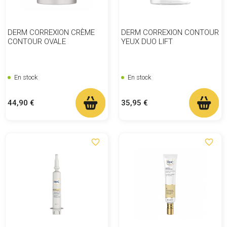
DERM CORREXION CRÈME
DERM CORREXION CONTOUR
CONTOUR OVALE
YEUX DUO LIFT
En stock
En stock
Prix
Prix
44,90 €
35,95 €
favorite_border
favorite_border