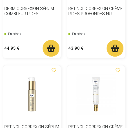
DERM CORREXION SÉRUM
RETINOL CORREXION CRÈME
COMBLEUR RIDES
RIDES PROFONDES NUIT
En stock
En stock
Prix
Prix
44,95 €
43,90 €
favorite_border
favorite_border
RETINOL CORREXION SÉRUM
RETINOL CORREXION CRÈME