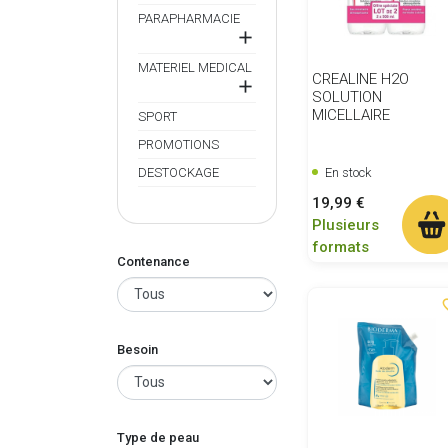
PARAPHARMACIE

MATERIEL MEDICAL
CREALINE H2O

SOLUTION
MICELLAIRE
SPORT
PROMOTIONS
En stock
DESTOCKAGE
Prix
19,99 €
Plusieurs
formats
Contenance
favor
Besoin
Type de peau