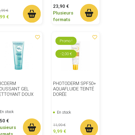
Prix
23,90 €
ix de base
Prix
,99 €
Plusieurs
,99 €
formats
favorite_border
favorite_border
Promo !
-2,00 €
BCDERM
PHOTODERM SPF50+
OUSSANT GEL
AQUAFLUIDE TEINTÉ
ETTOYANT DOUX
DORÉE
En stock
En stock
ix
,50 €
Prix de base
Prix
11,99 €
lusieurs
9,99 €
ormats