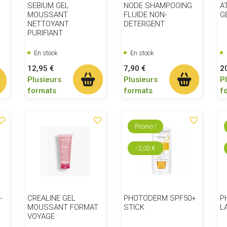
SEBIUM GEL
NODE SHAMPOOING
A
MOUSSANT
FLUIDE NON-
G
NETTOYANT
DETERGENT
PURIFIANT
En stock
En stock
Prix
Prix
Pr
12,95 €
7,90 €
2
Plusieurs
Plusieurs
P
formats
formats
f
ite_border
favorite_border
favorite_border
Promo !
-2,00 €
-
CREALINE GEL
PHOTODERM SPF50+
P
MOUSSANT FORMAT
STICK
L
VOYAGE