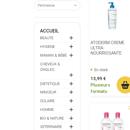
ACCUEIL

BEAUTE
ATODERM CREME

HYGIENE
ULTRA-
NOURRISSANTE

MAMAN & BÉBÉ
CHEVEUX &
ONGLES
En stock

Prix
13,99 €

DIETETIQUE
Plusieurs
formats

MINCEUR

SOLAIRE
favor

HOMME

BIO & NATURE

VETERINAIRE