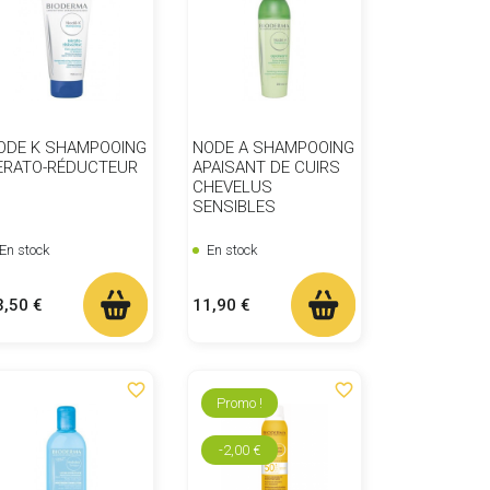
ODE K SHAMPOOING
NODE A SHAMPOOING
ERATO-RÉDUCTEUR
APAISANT DE CUIRS
CHEVELUS
SENSIBLES
En stock
En stock
ix
Prix
3,50 €
11,90 €
favorite_border
favorite_border
Promo !
-2,00 €