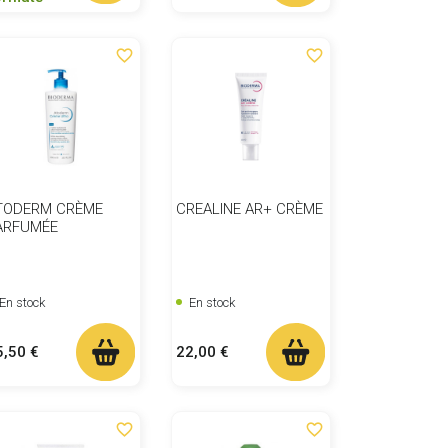
favorite_border
favorite_border
TODERM CRÈME
CREALINE AR+ CRÈME
ARFUMÉE
En stock
En stock
ix
Prix
5,50 €
22,00 €
favorite_border
favorite_border