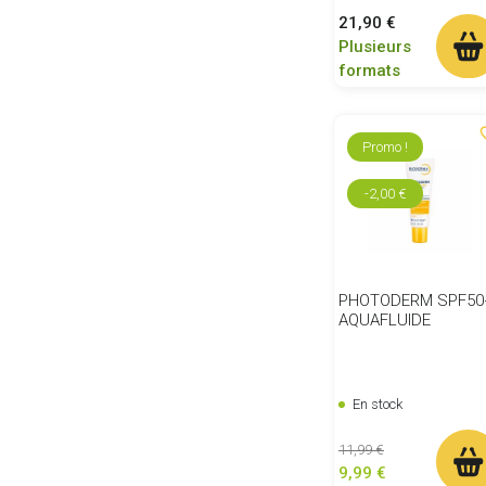
Prix
21,90 €
Plusieurs
formats
favor
Promo !
-2,00 €
PHOTODERM SPF50
AQUAFLUIDE
En stock
Prix de base
Prix
11,99 €
9,99 €