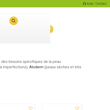
Aide / Contact
0
Panier
 des besoins spécifiques de la peau
à imperfections),
Atoderm
(peaux sèches et très
favorite_border
favorite_border