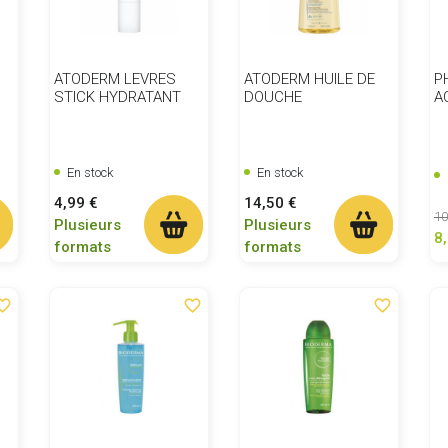
ATODERM LEVRES
ATODERM HUILE DE
P
STICK HYDRATANT
DOUCHE
A
En stock
En stock
Prix
Prix
4,99 €
14,50 €
Pr
10
Plusieurs
Plusieurs
8
formats
formats
ite_border
favorite_border
favorite_border