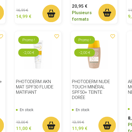
Prix
20,95 €
Prix de base
Prix
Pr
16,99 €
11
Plusieurs
14,99 €
9
formats
ite_border
favorite_border
favorite_border
Promo !
Promo !
-2,00 €
-2,00 €
+
PHOTODERM AKN
PHOTODERM NUDE
A
MAT SPF30 FLUIDE
TOUCH MINÉRAL
M
MATIFIANT
SPF50+ TEINTE
N
DORÉE
En stock
En stock
Pr
8
Prix de base
Prix
Prix de base
Prix
13,00 €
13,99 €
P
11,00 €
11,99 €
f