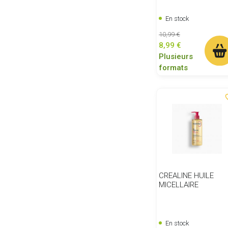
En stock
Prix de base
Prix
10,99 €
8,99 €
Plusieurs
formats
favor
CREALINE HUILE
MICELLAIRE
En stock