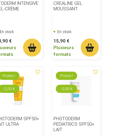
TODERM INTENSIVE
CREALINE GEL
EL-CRÈME
MOUSSANT
En stock
En stock
ix
Prix
0,90 €
15,90 €
lusieurs
Plusieurs
ormats
formats
favorite_border
favorite_border
Promo !
Promo !
-2,00 €
-2,00 €
HOTODERM SPF50+
PHOTODERM
AIT ULTRA
PEDIATRICS SPF50+
LAIT