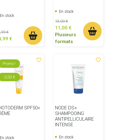
En stock
En stock
Prix de base
Prix
13,00 €
11,00 €
ix de base
Prix
,99 €
Plusieurs
4,99 €
formats
favorite_border
favorite_border
Promo !
-2,00 €
HOTODERM SPF50+
NODE DS+
RÈME
SHAMPOOING
ANTIPELLICULAIRE
INTENSE
En stock
En stock