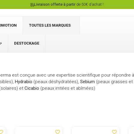
Livraison offerte à partir
de 50€ d’achat !
OMOTION
TOUTES LES MARQUES
✨
DESTOCKAGE
Connexion
ma est conçue avec une expertise scientifique pour répondre à
ibles),
Hydrabio
(peaux déshydratées),
Sebium
(peaux grasses et 
solaires) et
Cicabio
(peaux irritées et abîmées)
ite_border
favorite_border
favorite_border