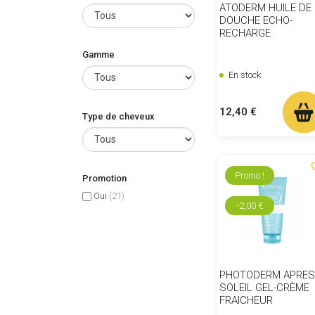
ATODERM HUILE DE
DOUCHE ECHO-
RECHARGE
Gamme
En stock
Prix
12,40 €
Type de cheveux
favor
Promo !
Promotion
Oui
(21)
-2,00 €
PHOTODERM APRES
SOLEIL GEL-CRÈME
FRAICHEUR