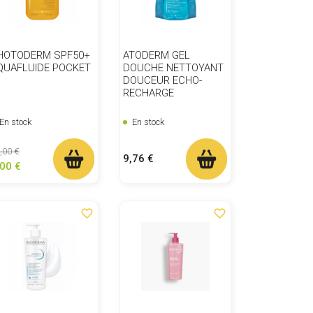
HOTODERM SPF50+
ATODERM GEL
QUAFLUIDE POCKET
DOUCHE NETTOYANT
DOUCEUR ECHO-
RECHARGE
En stock
En stock
ix de base
Prix
,00 €
Prix
9,76 €
,00 €
favorite_border
favorite_border