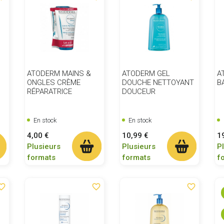
ATODERM MAINS &
ATODERM GEL
A
ONGLES CRÈME
DOUCHE NETTOYANT
B
RÉPARATRICE
DOUCEUR
En stock
En stock
Prix
Prix
Pr
4,00 €
10,99 €
1
Plusieurs
Plusieurs
P
formats
formats
f
ite_border
favorite_border
favorite_border