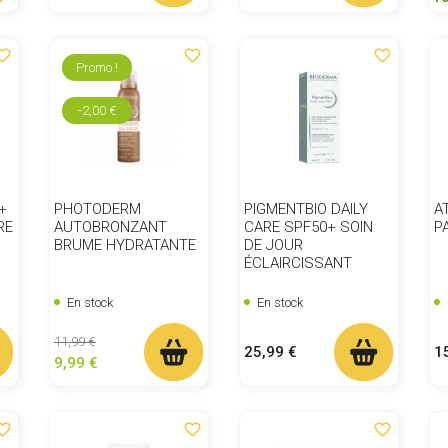
ite_border
favorite_border
favorite_border
Promo !
-2,00 €
+
PHOTODERM
PIGMENTBIO DAILY
A
RE
AUTOBRONZANT
CARE SPF50+ SOIN
P
BRUME HYDRATANTE
DE JOUR
ÉCLAIRCISSANT
En stock
En stock
Prix de base
Prix
11,99 €
Prix
Pr
25,99 €
1
9,99 €
ite_border
favorite_border
favorite_border