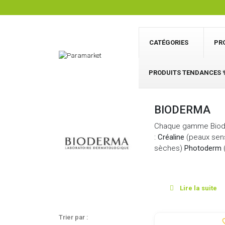
CATÉGORIES
PR
PRODUITS TENDANCES 
BIODERMA
Chaque gamme Bioder
:
Créaline
(peaux sens
sèches)
Photoderm
(
Lire la suite
Trier par :
favor