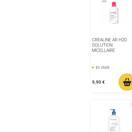
CREALINE AR H2O
SOLUTION
MICELLAIRE
En stock
Prix
9,90 €
favor