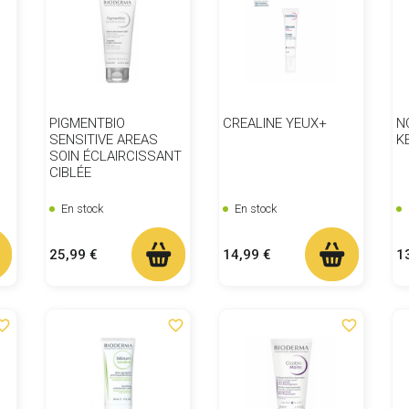
PIGMENTBIO
CREALINE YEUX+
N
SENSITIVE AREAS
K
SOIN ÉCLAIRCISSANT
CIBLÉE
En stock
En stock
Prix
Prix
Pr
25,99 €
14,99 €
1
ite_border
favorite_border
favorite_border