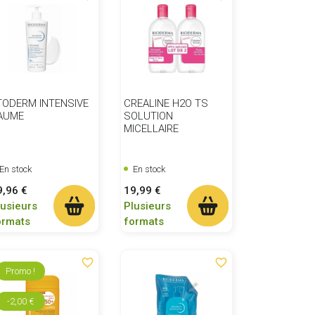
TODERM INTENSIVE
CREALINE H2O TS
AUME
SOLUTION
MICELLAIRE
En stock
En stock
ix
Prix
9,96 €
19,99 €
lusieurs
Plusieurs
ormats
formats
favorite_border
favorite_border
Promo !
-2,00 €