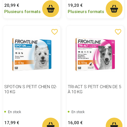
Prix
Prix
20,99 €
19,20 €
Plusieurs formats
Plusieurs formats
favorite_border
favorite_border
SPOT-ON S PETIT CHIEN 02-
TRI-ACT S PETIT CHIEN DE 5
10 KG
À 10 KG
En stock
En stock
Prix
Prix
17,99 €
16,00 €