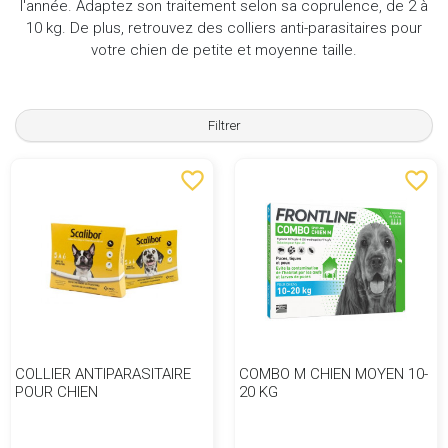
l'année. Adaptez son traitement selon sa coprulence, de 2 à
10 kg. De plus, retrouvez des colliers anti-parasitaires pour
votre chien de petite et moyenne taille.
Filtrer
favorite_border
favorite_border
COLLIER ANTIPARASITAIRE
COMBO M CHIEN MOYEN 10-
POUR CHIEN
20 KG