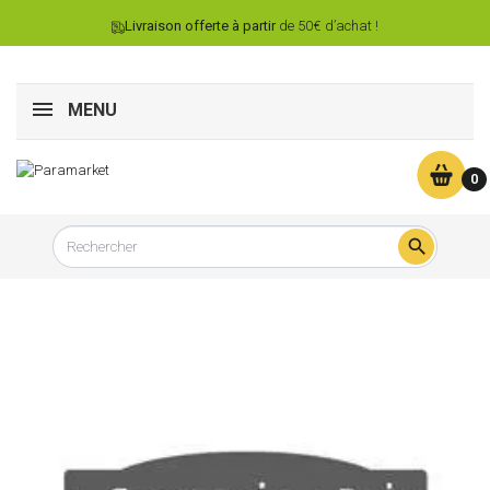
Livraison offerte à partir
de 50€ d’achat !
MENU
0
