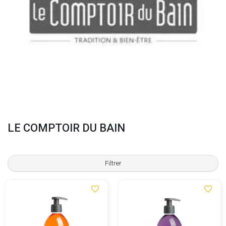
LE COMPTOIR DU BAIN
Filtrer
favorite_border
favorite_border