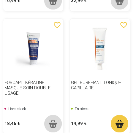
Prix
Prix
10,99 €
32,99 €
favorite_border
favorite_border
FORCAPIL KÉRATINE
GEL RUBEFIANT TONIQUE
MASQUE SOIN DOUBLE
CAPILLAIRE
USAGE
Hors stock
En stock
Prix
Prix
18,46 €
14,99 €