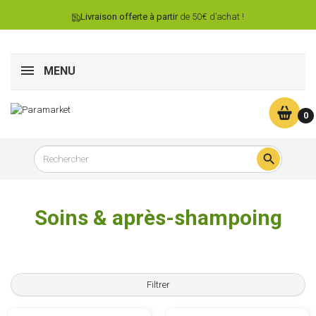
Livraison offerte à partir
de 50€ d’achat !
MENU
0

Soins & après-shampoing
Filtrer