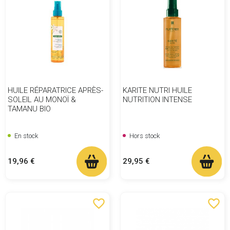
HUILE RÉPARATRICE APRÈS-
KARITE NUTRI HUILE
SOLEIL AU MONOÏ &
NUTRITION INTENSE
TAMANU BIO
En stock
Hors stock
Prix
Prix
19,96 €
29,95 €
favorite_border
favorite_border