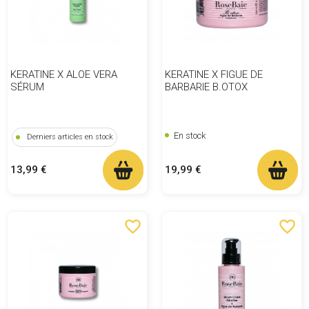
KERATINE X ALOE VERA
KERATINE X FIGUE DE
SÉRUM
BARBARIE B.OTOX
En stock
Derniers articles en stock
Prix
Prix
19,99 €
13,99 €
favorite_border
favorite_border