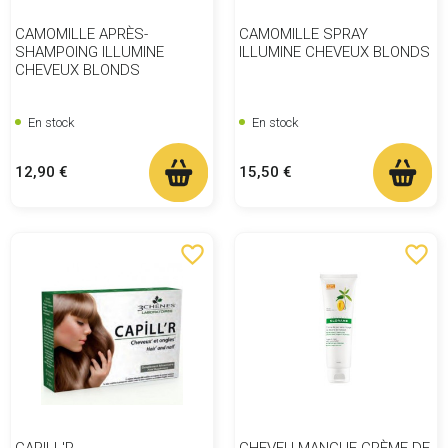
CAMOMILLE APRÈS-
CAMOMILLE SPRAY
SHAMPOING ILLUMINE
ILLUMINE CHEVEUX BLONDS
CHEVEUX BLONDS
En stock
En stock
Prix
Prix
12,90 €
15,50 €
favorite_border
favorite_border
CAPILL'R
CHEVEU MANGUE CRÈME DE