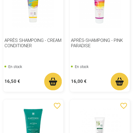
APRÈS SHAMPOING - CREAM
APRÈS-SHAMPOING - PINK
CONDITIONER
PARADISE
En stock
En stock
Prix
Prix
16,50 €
16,00 €
favorite_border
favorite_border