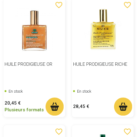
favorite_border
favorite_border
HUILE PRODIGIEUSE OR
HUILE PRODIGIEUSE RICHE
En stock
En stock
Prix
20,45 €
Prix
28,45 €
Plusieurs formats
favorite_border
favorite_border