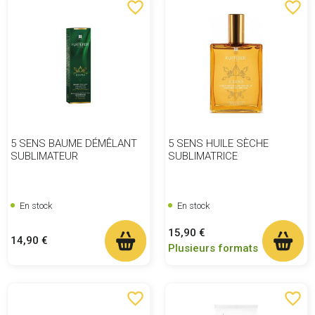
favorite_border
favorite_border
5 SENS BAUME DÉMÊLANT
5 SENS HUILE SÈCHE
SUBLIMATEUR
SUBLIMATRICE
En stock
En stock
Prix
15,90 €
Prix
14,90 €
Plusieurs formats
favorite_border
favorite_border