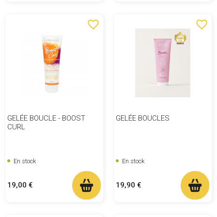
favorite_border
favorite_border
GELÉE BOUCLE - BOOST
GELÉE BOUCLES
CURL
En stock
En stock
Prix
Prix
19,00 €
19,90 €