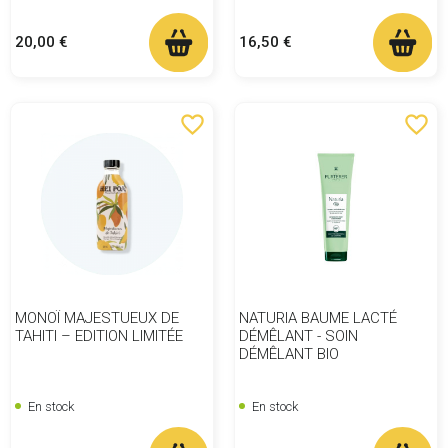
Prix
Prix
20,00 €
16,50 €
favorite_border
favorite_border
MONOÏ MAJESTUEUX DE
NATURIA BAUME LACTÉ
TAHITI – EDITION LIMITÉE
DÉMÊLANT - SOIN
DÉMÊLANT BIO
En stock
En stock