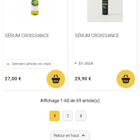
SÉRUM CROISSANCE
SÉRUM CROISSANCE
En stock
Derniers articles en stock
Prix
Prix
29,90 €
27,00 €
Affichage 1-60 de 69 article(s)
Suivant

1
2

Retour en haut