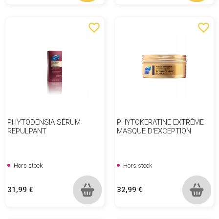
favorite_border
favorite_border
PHYTODENSIA SÉRUM
PHYTOKERATINE EXTRÊME
REPULPANT
MASQUE D'EXCEPTION
Hors stock
Hors stock
Prix
Prix
31,99 €
32,99 €