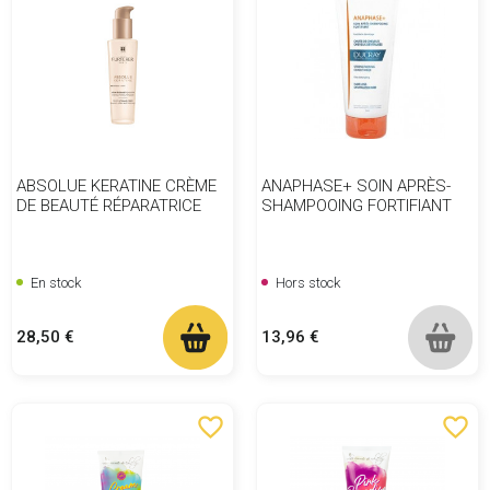
ABSOLUE KERATINE CRÈME
ANAPHASE+ SOIN APRÈS-
DE BEAUTÉ RÉPARATRICE
SHAMPOOING FORTIFIANT
En stock
Hors stock
Prix
Prix
28,50 €
13,96 €
favorite_border
favorite_border