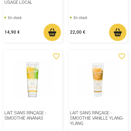
USAGE LOCAL
En stock
En stock
Prix
Prix
14,90 €
22,00 €
favorite_border
favorite_border
LAIT SANS RINÇAGE -
LAIT SANS RINÇAGE -
SMOOTHIE ANANAS
SMOOTHIE VANILLE YLANG-
YLANG