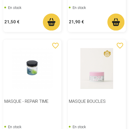
En stock
En stock
Prix
Prix
21,50 €
21,90 €
favorite_border
favorite_border
MASQUE - REPAIR TIME
MASQUE BOUCLES
En stock
En stock