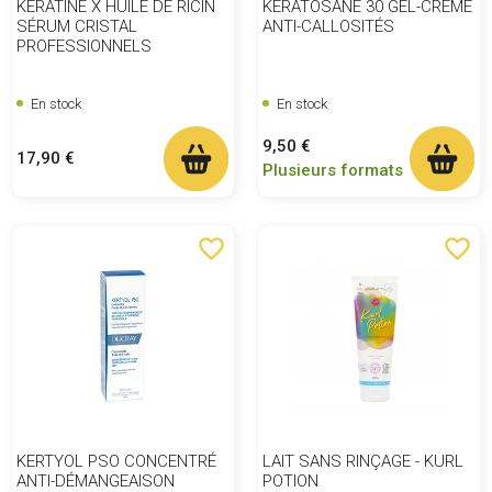
KERATINE X HUILE DE RICIN
KERATOSANE 30 GEL-CRÈME
SÉRUM CRISTAL
ANTI-CALLOSITÉS
PROFESSIONNELS
En stock
En stock
Prix
9,50 €
Prix
17,90 €
Plusieurs formats
favorite_border
favorite_border
KERTYOL PSO CONCENTRÉ
LAIT SANS RINÇAGE - KURL
ANTI-DÉMANGEAISON
POTION