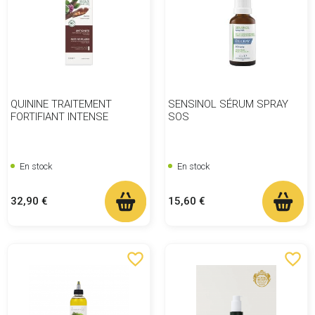
QUININE TRAITEMENT
SENSINOL SÉRUM SPRAY
FORTIFIANT INTENSE
SOS
En stock
En stock
Prix
Prix
32,90 €
15,60 €
favorite_border
favorite_border