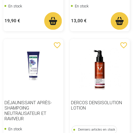
En stock
En stock
Prix
Prix
19,90 €
13,00 €
favorite_border
favorite_border
DÉJAUNISSANT APRÈS-
DERCOS DENSISOLUTION
SHAMPOING
LOTION
NEUTRALISATEUR ET
RAVIVEUR
En stock
Derniers articles en stock