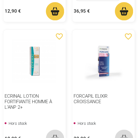
Prix
Prix
12,90 €
36,95 €
favorite_border
favorite_border
ECRINAL LOTION
FORCAPIL ELIXIR
FORTIFIANTE HOMME À
CROISSANCE
L’ANP 2+
Hors stock
Hors stock