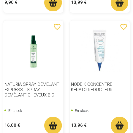
Prix
Prix
9,90 €
13,99 €
favorite_border
favorite_border
NATURIA SPRAY DÉMÊLANT
NODE K CONCENTRE
EXPRESS - SPRAY
KÉRATO-RÉDUCTEUR
DÉMÊLANT CHEVEUX BIO
En stock
En stock
Prix
Prix
16,00 €
13,96 €