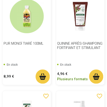
PUR MONOÏ TIARÉ 100ML
QUININE APRÈS-SHAMPOING
FORTIFIANT ET STIMULANT
En stock
En stock
Prix
4,96 €
Prix
8,99 €
Plusieurs formats
favorite_border
favorite_border