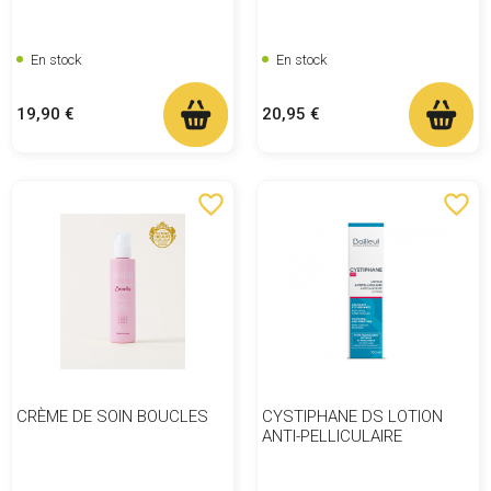
En stock
En stock
Prix
Prix
19,90 €
20,95 €
favorite_border
favorite_border
CRÈME DE SOIN BOUCLES
CYSTIPHANE DS LOTION
ANTI-PELLICULAIRE