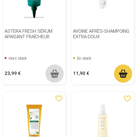
ASTERA FRESH SÉRUM
AVOINE APRÈS-SHAMPOING
APAISANT FRAÎCHEUR
EXTRA-DOUX
Hors stock
En stock
Prix
Prix
23,99 €
11,90 €
favorite_border
favorite_border