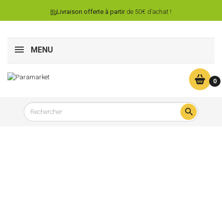
Livraison offerte à partir
de 50€ d’achat !
MENU
0
