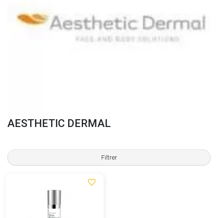
AESTHETIC DERMAL
Filtrer
favorite_border