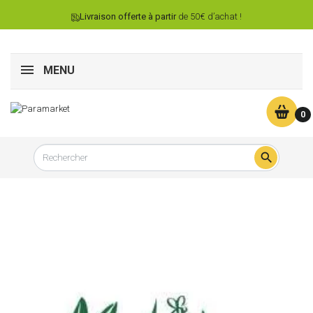
Livraison offerte à partir
de 50€ d’achat !
MENU
0
