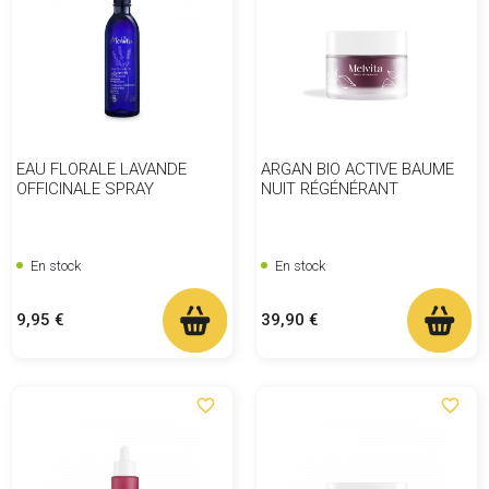
EAU FLORALE LAVANDE
ARGAN BIO ACTIVE BAUME
OFFICINALE SPRAY
NUIT RÉGÉNÉRANT
En stock
En stock
Prix
Prix
9,95 €
39,90 €
favorite_border
favorite_border