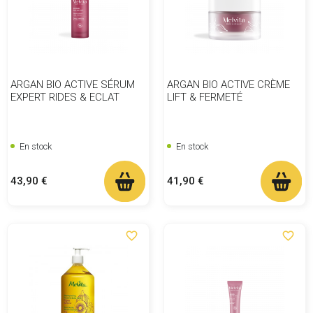
ARGAN BIO ACTIVE SÉRUM
ARGAN BIO ACTIVE CRÈME
EXPERT RIDES & ECLAT
LIFT & FERMETÉ
En stock
En stock
Prix
Prix
43,90 €
41,90 €
favorite_border
favorite_border