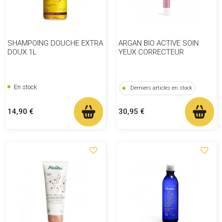
SHAMPOING DOUCHE EXTRA
ARGAN BIO ACTIVE SOIN
DOUX 1L
YEUX CORRECTEUR
En stock
Derniers articles en stock
Prix
Prix
14,90 €
30,95 €
favorite_border
favorite_border