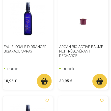
EAU FLORALE D'ORANGER
ARGAN BIO ACTIVE BAUME
BIGARADE SPRAY
NUIT RÉGÉNÉRANT
RECHARGE
En stock
En stock
Prix
Prix
10,96 €
30,95 €
favorite_border
favorite_border