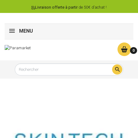
Livraison offerte à partir
de 50€ d’achat !
MENU
0
