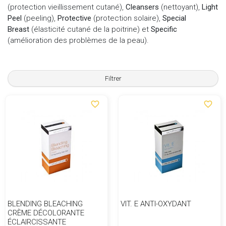
(protection vieillissement cutané),
Cleansers
(nettoyant),
Light
Peel
(peeling),
Protective
(protection solaire),
Special
Breast
(élasticité cutané de la poitrine) et
Specific
(amélioration des problèmes de la peau).
Filtrer
favorite_border
favorite_border
BLENDING BLEACHING
VIT. E ANTI-OXYDANT
CRÈME DÉCOLORANTE
ÉCLAIRCISSANTE