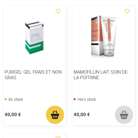
favorite_border
favorite_border
PURIGEL GEL FRAIS ET NON
MAMOFILLIN LAIT SOIN DE
GRAS
LA POITRINE
En stock
Hors stock
Prix
Prix
40,00 €
40,00 €