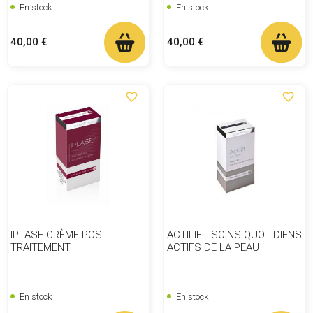
En stock
En stock
Prix
Prix
40,00 €
40,00 €
favorite_border
favorite_border
IPLASE CRÈME POST-
ACTILIFT SOINS QUOTIDIENS
TRAITEMENT
ACTIFS DE LA PEAU
En stock
En stock