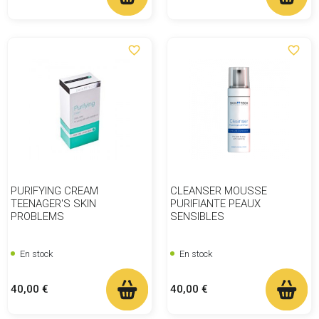
favorite_border
favorite_border
PURIFYING CREAM
CLEANSER MOUSSE
TEENAGER'S SKIN
PURIFIANTE PEAUX
PROBLEMS
SENSIBLES
En stock
En stock
Prix
Prix
40,00 €
40,00 €