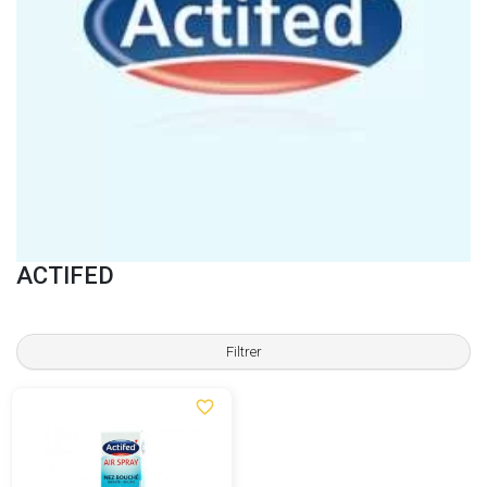
ACTIFED
Filtrer
favorite_border