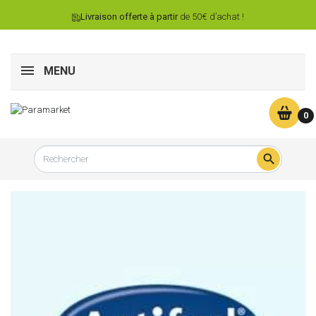
Livraison offerte à partir
de 50€ d’achat !
MENU
0
