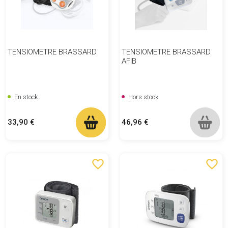
TENSIOMETRE BRASSARD
TENSIOMETRE BRASSARD
AFIB
En stock
Hors stock
Prix
Prix
33,90 €
46,96 €
favorite_border
favorite_border