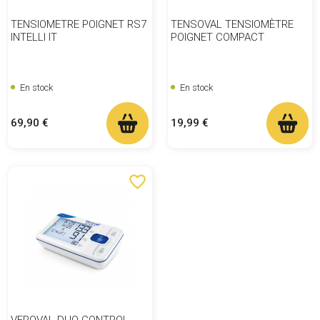
TENSIOMETRE POIGNET RS7
TENSOVAL TENSIOMÈTRE
INTELLI IT
POIGNET COMPACT
En stock
En stock
Prix
Prix
69,90 €
19,99 €
favorite_border
VEROVAL DUO CONTROL