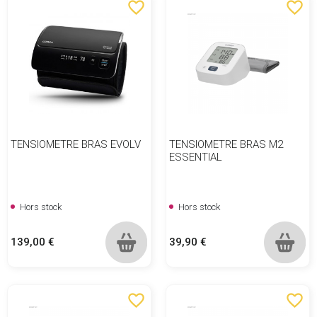
favorite_border
favorite_border
TENSIOMETRE BRAS EVOLV
TENSIOMETRE BRAS M2
ESSENTIAL
Hors stock
Hors stock
Prix
Prix
139,00 €
39,90 €
favorite_border
favorite_border