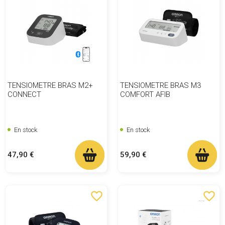
TENSIOMETRE BRAS M2+
TENSIOMETRE BRAS M3
CONNECT
COMFORT AFIB
En stock
En stock
Prix
Prix
47,90 €
59,90 €
favorite_border
favorite_border