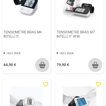
TENSIOMETRE BRAS M4
TENSIOMETRE BRAS M7
INTELLI IT
INTELLI IT AFIB
Hors stock
Hors stock
Prix
Prix
64,90 €
79,90 €
favorite_border
favorite_border