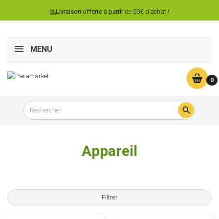
Livraison offerte à partir
de 50€ d’achat !
MENU
0

Appareil
Filtrer