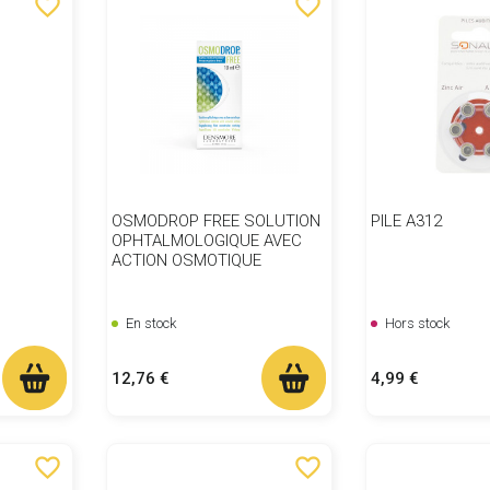
favorite_border
favorite_border
OSMODROP FREE SOLUTION
PILE A312
OPHTALMOLOGIQUE AVEC
ACTION OSMOTIQUE
En stock
Hors stock
Prix
Prix
12,76 €
4,99 €
favorite_border
favorite_border