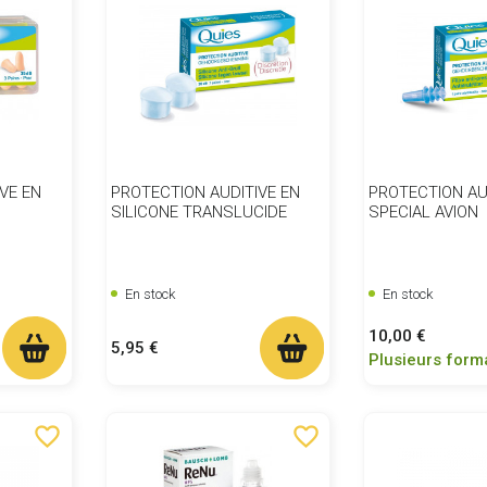
VE EN
PROTECTION AUDITIVE EN
PROTECTION AU
SILICONE TRANSLUCIDE
SPECIAL AVION
En stock
En stock
Prix
10,00 €
Prix
5,95 €
Plusieurs form
favorite_border
favorite_border