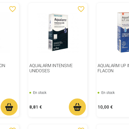
favorite_border
favorite_border
ION
AQUALARM INTENSIVE
AQUALARM UP I
UNIDOSES
FLACON
En stock
En stock
Prix
Prix
8,81 €
10,00 €