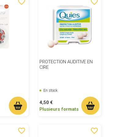
favorite_border
favorite_border
PROTECTION AUDITIVE EN
CIRE
En stock
Prix
4,50 €
Plusieurs formats
favorite_border
favorite_border