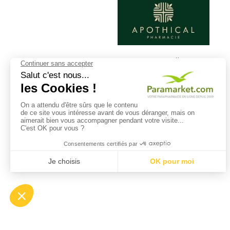
Retrouvez dès
maintenant votre
parapharmacie
Paramarket sur les
réseaux sociaux et
profitez de nos conseils
et actuces!