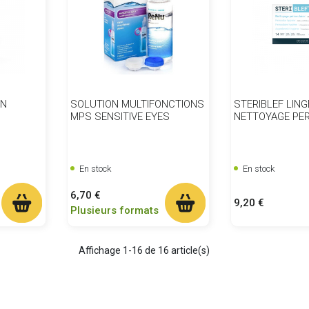
ON
SOLUTION MULTIFONCTIONS
STERIBLEF LIN
MPS SENSITIVE EYES
NETTOYAGE PER
En stock
En stock
Prix
6,70 €
Prix
9,20 €
Plusieurs formats
Affichage 1-16 de 16 article(s)