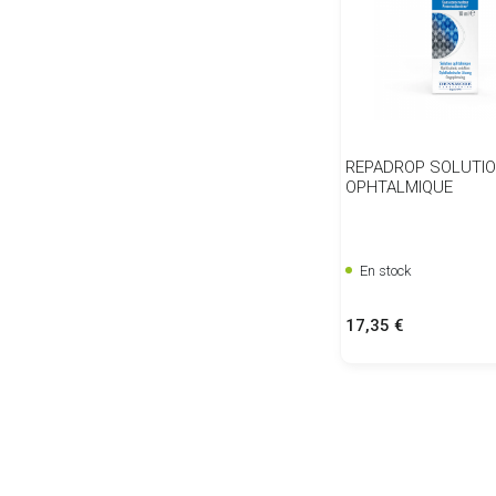
REPADROP SOLUTI
OPHTALMIQUE
En stock
Prix
17,35 €