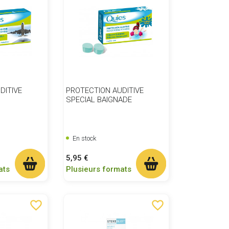
DITIVE
PROTECTION AUDITIVE
SPECIAL BAIGNADE
En stock
Prix
5,95 €
ats
Plusieurs formats
favorite_border
favorite_border