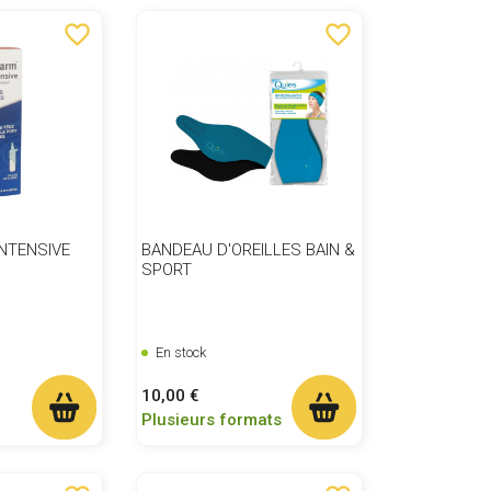
favorite_border
favorite_border
NTENSIVE
BANDEAU D'OREILLES BAIN &
SPORT
En stock
Prix
10,00 €
Plusieurs formats