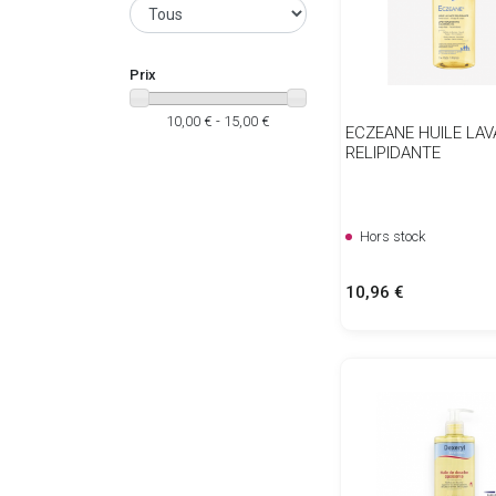
Prix
10,00 € - 15,00 €
ECZEANE HUILE LA
RELIPIDANTE
Hors stock
Prix
10,96 €