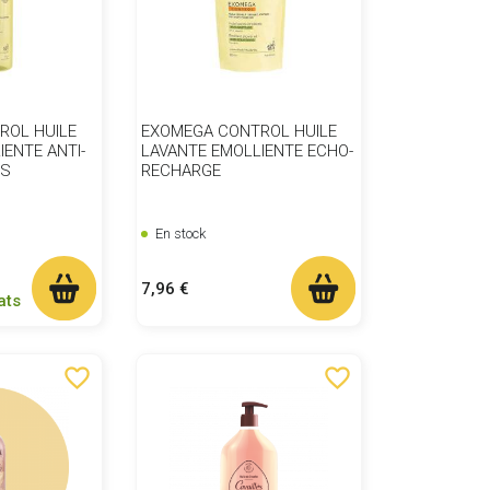
ROL HUILE
EXOMEGA CONTROL HUILE
IENTE ANTI-
LAVANTE EMOLLIENTE ECHO-
NS
RECHARGE
En stock
Prix
7,96 €
ats
favorite_border
favorite_border