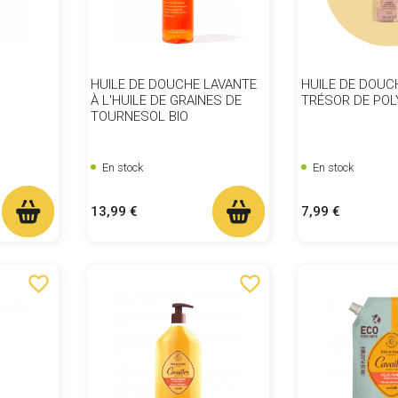
HUILE DE DOUCHE LAVANTE
HUILE DE DOUC
À L'HUILE DE GRAINES DE
TRÉSOR DE POL
TOURNESOL BIO
En stock
En stock
Prix
Prix
13,99 €
7,99 €
favorite_border
favorite_border