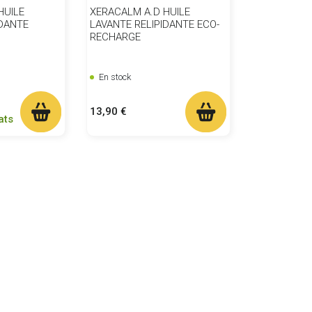
HUILE
XERACALM A.D HUILE
IDANTE
LAVANTE RELIPIDANTE ECO-
RECHARGE
En stock
Prix
13,90 €
ats