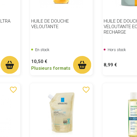
ULTRA
HUILE DE DOUCHE
HUILE DE DOUC
VELOUTANTE
VELOUTANTE EC
RECHARGE
En stock
Hors stock
Prix
10,50 €
Prix
8,99 €
Plusieurs formats
favorite_border
favorite_border