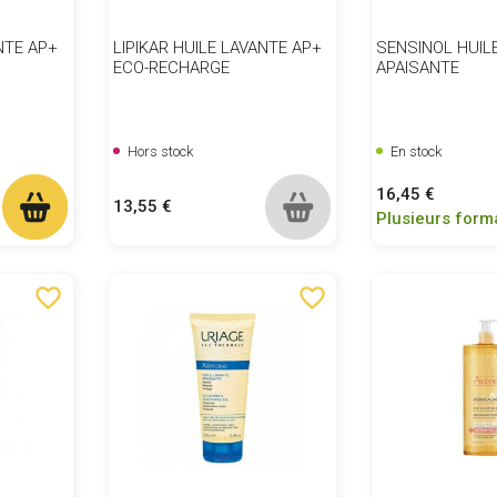
NTE AP+
LIPIKAR HUILE LAVANTE AP+
SENSINOL HUIL
ECO-RECHARGE
APAISANTE
Hors stock
En stock
Prix
16,45 €
Prix
13,55 €
Plusieurs form
favorite_border
favorite_border