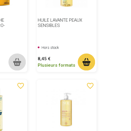
HE
HUILE LAVANTE PEAUX
O-
SENSIBLES
Hors stock
Prix
8,45 €
Plusieurs formats
favorite_border
favorite_border