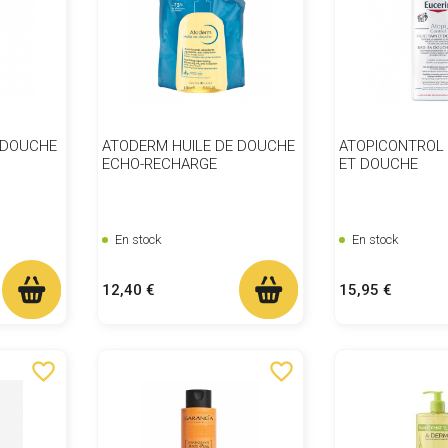
 DOUCHE
ATODERM HUILE DE DOUCHE
ATOPICONTROL 
ECHO-RECHARGE
ET DOUCHE
En stock
En stock
Prix
Prix
12,40 €
15,95 €
favorite_border
favorite_border