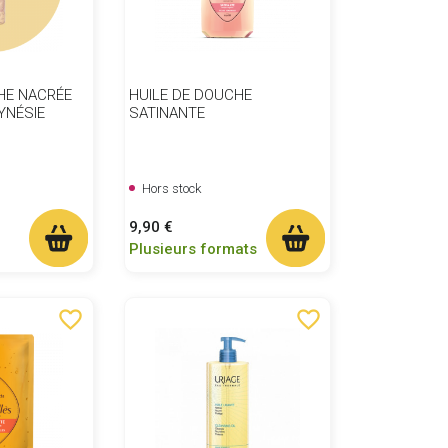
HE NACRÉE
HUILE DE DOUCHE
YNÉSIE
SATINANTE
Hors stock
Prix
9,90 €
Plusieurs formats
favorite_border
favorite_border