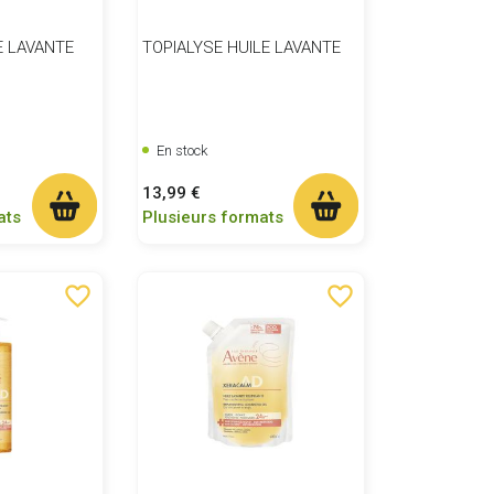
E LAVANTE
TOPIALYSE HUILE LAVANTE
En stock
Prix
13,99 €
ats
Plusieurs formats
favorite_border
favorite_border