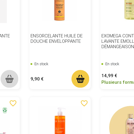
VANTE
ENSORCELANTE HUILE DE
EXOMEGA CONT
DOUCHE ENVELOPPANTE
LAVANTE EMOLL
DÉMANGEAISO
En stock
En stock
Prix
14,99 €
Prix
9,90 €
Plusieurs form
favorite_border
favorite_border