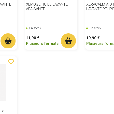
AVANTE
XEMOSE HUILE LAVANTE
XERACALM A.D 
APAISANTE
LAVANTE RELIP
En stock
En stock
Prix
Prix
11,90 €
19,90 €
Plusieurs formats
Plusieurs form
favorite_border
LE