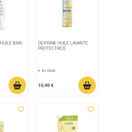
HUILE BAIN
DEXYANE HUILE LAVANTE
PROTECTRICE
En stock
Prix
10,90 €
favorite_border
favorite_border