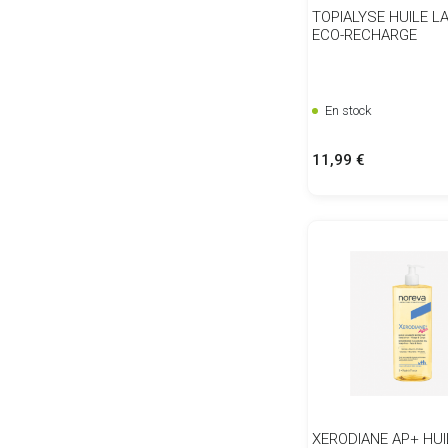
TOPIALYSE HUILE L
ECO-RECHARGE
En stock
Prix
11,99 €
XERODIANE AP+ HUI