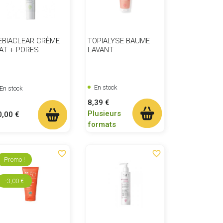
EBIACLEAR CRÈME
TOPIALYSE BAUME
AT + PORES
LAVANT
En stock
En stock
Prix
8,39 €
Plusieurs
ix
0,00 €
formats
favorite_border
favorite_border
Promo !
-3,00 €