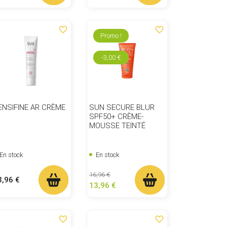
favorite_border
favorite_border
Promo !
-3,00 €
ENSIFINE AR CRÈME
SUN SECURE BLUR
SPF50+ CRÈME-
MOUSSE TEINTÉ
En stock
En stock
Prix de base
Prix
16,96 €
ix
3,96 €
13,96 €
favorite_border
favorite_border