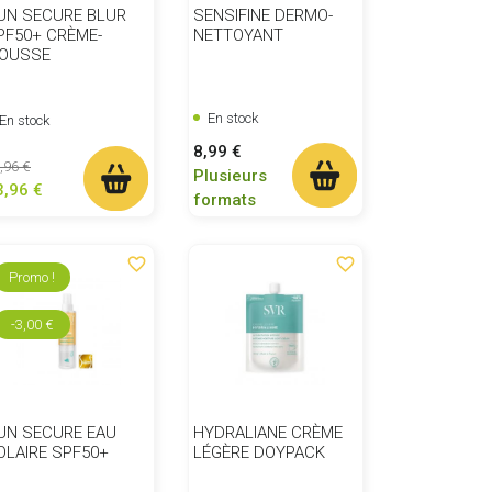
UN SECURE BLUR
SENSIFINE DERMO-
PF50+ CRÈME-
NETTOYANT
OUSSE
En stock
En stock
Prix
8,99 €
ix de base
Prix
,96 €
Plusieurs
3,96 €
formats
favorite_border
favorite_border
Promo !
-3,00 €
UN SECURE EAU
HYDRALIANE CRÈME
OLAIRE SPF50+
LÉGÈRE DOYPACK