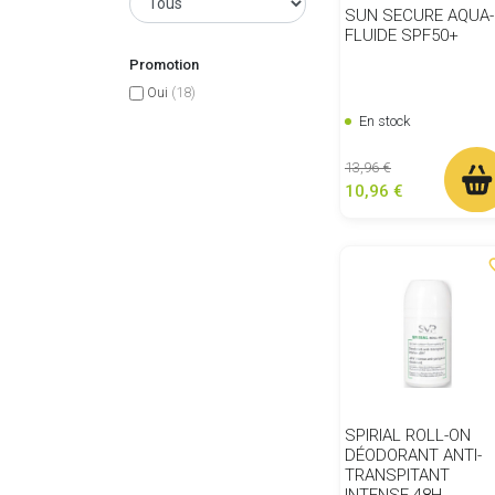
SUN SECURE AQUA-
FLUIDE SPF50+
Promotion
Oui
(18)
En stock
Prix de base
Prix
13,96 €
10,96 €
favor
SPIRIAL ROLL-ON
DÉODORANT ANTI-
TRANSPITANT
INTENSE 48H