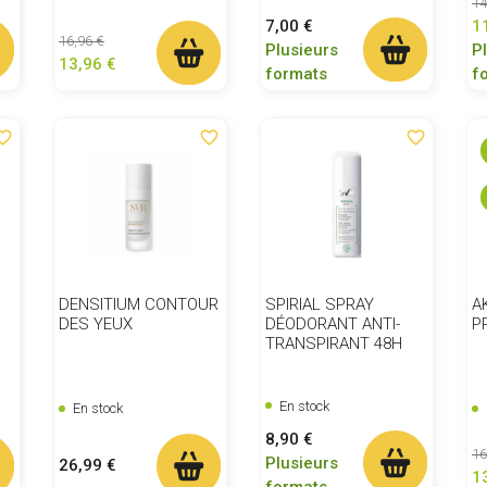
Pr
14
Prix
7,00 €
1
Prix de base
Prix
16,96 €
Plusieurs
P
13,96 €
formats
f
ite_border
favorite_border
favorite_border
DENSITIUM CONTOUR
SPIRIAL SPRAY
A
DES YEUX
DÉODORANT ANTI-
P
TRANSPIRANT 48H
En stock
En stock
Prix
8,90 €
Pr
16
Plusieurs
Prix
26,99 €
1
formats