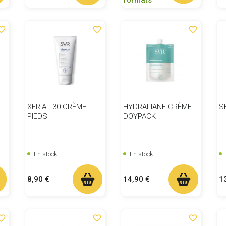
ite_border
favorite_border
favorite_border
XERIAL 30 CRÈME
HYDRALIANE CRÈME
S
PIEDS
DOYPACK
En stock
En stock
Prix
Prix
Pr
8,90 €
14,90 €
1
ite_border
favorite_border
favorite_border