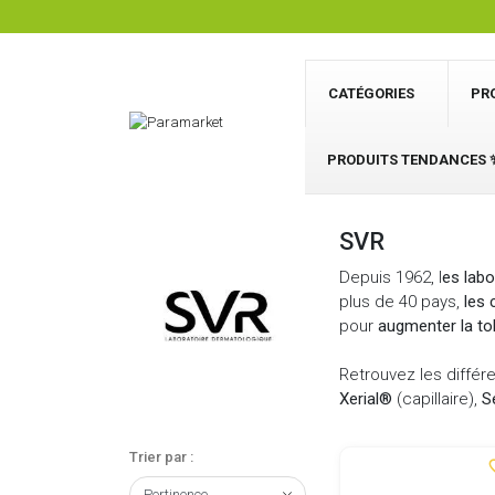
CATÉGORIES
PR
PRODUITS TENDANCES 
SVR
Depuis 1962, l
es lab
plus de 40 pays,
les
pour
augmenter la to
Retrouvez les diff
Xerial®
(capillaire),
S
Trier par :
favor