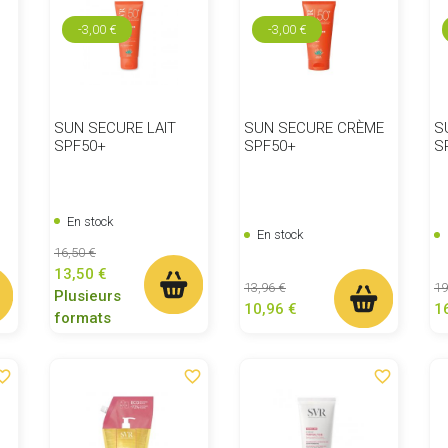
-3,00 €
-3,00 €
SUN SECURE LAIT
SUN SECURE CRÈME
S
SPF50+
SPF50+
S
En stock
En stock
Prix de base
Prix
16,50 €
13,50 €
Prix de base
Prix
Pr
13,96 €
19
Plusieurs
10,96 €
1
formats
ite_border
favorite_border
favorite_border