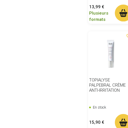
Prix
13,99 €
Plusieurs
formats
favor
TOPIALYSE
PALPEBRAL CRÈME
ANTI-IRRITATION
En stock
Prix
15,90 €