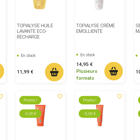
TOPIALYSE HUILE
TOPIALYSE CRÈME
S
LAVANTE ECO-
EMOLLIENTE
M
RECHARGE
En stock
En stock
Prix
14,95 €
Plusieurs
Prix
Pr
11,99 €
1
formats
ite_border
favorite_border
favorite_border
Promo !
Promo !
-3,00 €
-3,00 €