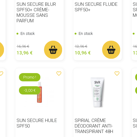
SUN SECURE BLUR
SUN SECURE FLUIDE
S
SPF50+ CRÈME-
SPF50+
S
MOUSSE SANS
M
PARFUM
En stock
En stock
Prix de base
Prix
Prix de base
Prix
Pr
16,96 €
13,96 €
16
13,96 €
10,96 €
1
ite_border
favorite_border
favorite_border
Promo !
-3,00 €
SUN SECURE HUILE
SPIRIAL CRÈME
S
SPF50
DÉODORANT ANTI-
S
TRANSPIRANT 48H