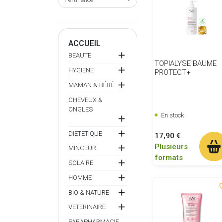
ACCUEIL

BEAUTE
TOPIALYSE BAUME

HYGIENE
PROTECT+

MAMAN & BÉBÉ
CHEVEUX &
ONGLES
En stock


DIETETIQUE
Prix
17,90 €
Plusieurs

MINCEUR
formats

SOLAIRE

HOMME
favor

BIO & NATURE

VETERINAIRE
PARAPHARMACIE