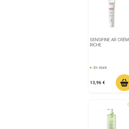
SENSIFINE AR CRÈM
RICHE
En stock
Prix
13,96 €
favor