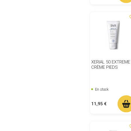
favor
XERIAL 50 EXTREME
CRÈME PIEDS
En stock
Prix
11,95 €
favor