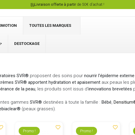
Livraison offerte à partir
de 50€ d’achat !
OMOTION
TOUTES LES MARQUES
✨
DESTOCKAGE
Connexion
oratoires SVR®
proposent des soins pour
nourrir l'épiderme externe
 crèmes SVR® apportent hydratation et apaisement
aux peaux les p
lérance de la peau
, les produits sont issus d'
innovations brevetées
érentes gammes
SVR®
destinées à toute la famille :
Bébé
,
Densitiu
ebiaclear®
(peaux grasses).
ite_border
favorite_border
favorite_border
Promo !
Promo !