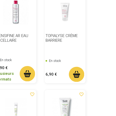
ENSIFINE AR EAU
TOPIALYSE CRÈME
ICELLAIRE
BARRIERE
En stock
En stock
ix
,90 €
lusieurs
Prix
6,90 €
ormats
favorite_border
favorite_border