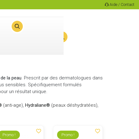
Aide / Contact
0
Panier
 de la peau
. Prescrit par des dermatologues dans
lus sensibles. Spécifiquement formulés
pour un résultat unique.
m®
(anti-age
),
Hydraliane®
(peaux déshydratées)
,
favorite_border
favorite_border
Promo !
Promo !