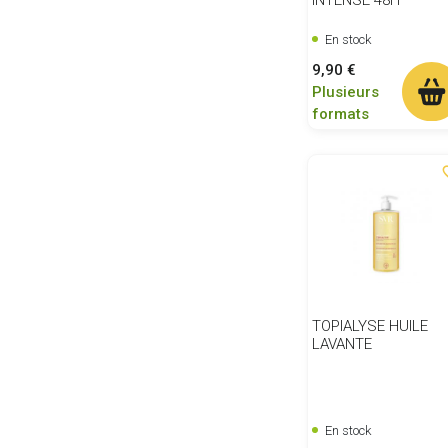
En stock
Prix
9,90 €
Plusieurs
formats
favor
TOPIALYSE HUILE
LAVANTE
En stock