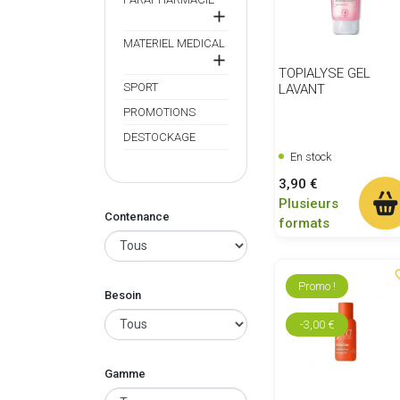

MATERIEL MEDICAL

TOPIALYSE GEL
SPORT
LAVANT
PROMOTIONS
DESTOCKAGE
En stock
Prix
3,90 €
Plusieurs
Contenance
formats
favor
Promo !
Besoin
-3,00 €
Gamme