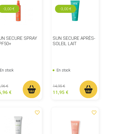
-3,00 €
-3,00 €
UN SECURE SPRAY
SUN SECURE APRÈS-
PF50+
SOLEIL LAIT
En stock
En stock
ix de base
Prix
Prix de base
Prix
,96 €
14,95 €
6,96 €
11,95 €
favorite_border
favorite_border