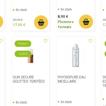
En stock
En stock
Prix
8,90 €
Prix de base
Prix
Pr
20,95 €
20
Plusieurs
17,95 €
1
formats
ite_border
favorite_border
favorite_border
Promo !
-3,00 €
SUN SECURE
PHYSIOPURE EAU
S
GOUTTES TEINTÉES
MICELLAIRE
E
T
En stock
En stock