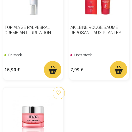
TOPIALYSE PALPEBRAL
AKILEINE ROUGE BAUME
CRÈME ANTI-IRRITATION
REPOSANT AUX PLANTES
En stock
Hors stock
Prix
Prix
15,90 €
7,99 €
favorite_border