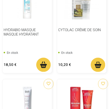
HYDRABIO MASQUE
CYTOLAC CRÈME DE SOIN
MASQUE HYDRATANT
En stock
En stock
Prix
Prix
18,50 €
10,20 €
favorite_border
favorite_border