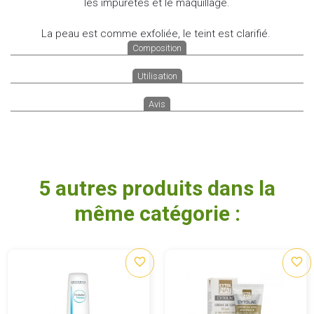
les impuretés et le maquillage.
La peau est comme exfoliée, le teint est clarifié.
Composition
Utilisation
Avis
5 autres produits dans la
même catégorie :
favorite_border
favorite_border