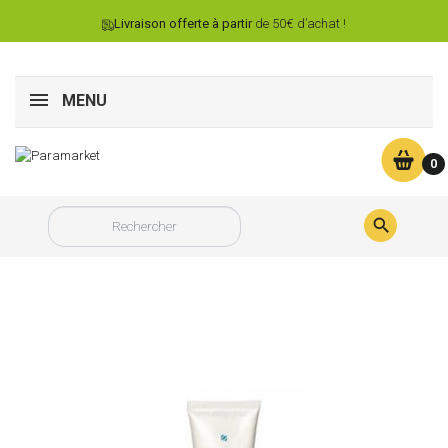
Livraison offerte à partir
de 50€ d’achat !
MENU
0
