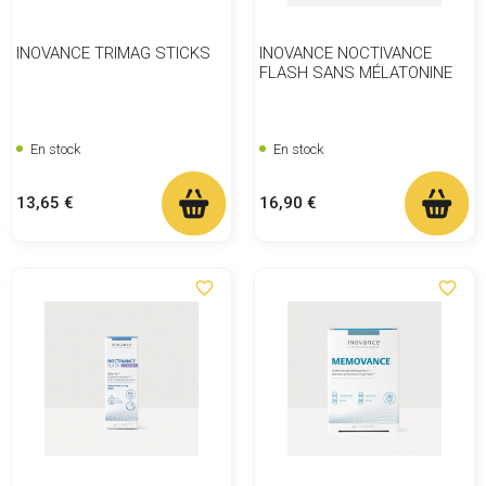
INOVANCE TRIMAG STICKS
INOVANCE NOCTIVANCE
FLASH SANS MÉLATONINE
En stock
En stock
Prix
Prix
13,65 €
16,90 €
favorite_border
favorite_border