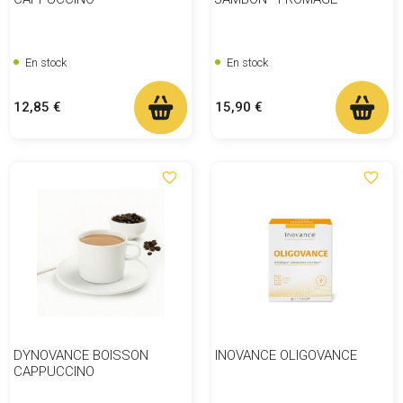
En stock
En stock
Prix
Prix
12,85 €
15,90 €
favorite_border
favorite_border
DYNOVANCE BOISSON
INOVANCE OLIGOVANCE
CAPPUCCINO