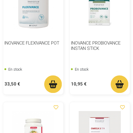
INOVANCE FLEXIVANCE POT
INOVANCE PROBIOVANCE
INSTAN STICK
En stock
En stock
Prix
Prix
33,50 €
10,95 €
favorite_border
favorite_border