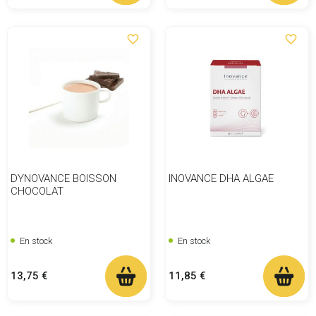
favorite_border
favorite_border
DYNOVANCE BOISSON
INOVANCE DHA ALGAE
CHOCOLAT
En stock
En stock
Prix
Prix
13,75 €
11,85 €