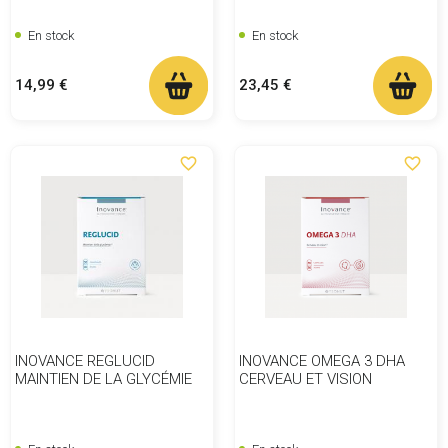
En stock
En stock
Prix
Prix
14,99 €
23,45 €
favorite_border
favorite_border
INOVANCE REGLUCID
INOVANCE OMEGA 3 DHA
MAINTIEN DE LA GLYCÉMIE
CERVEAU ET VISION