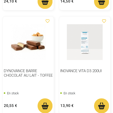
Prix
Prix
24,10 €
14,50 €
favorite_border
favorite_border
DYNOVANCE BARRE
INOVANCE VITA D3 200UI
CHOCOLAT AU LAIT - TOFFEE
En stock
En stock
Prix
Prix
20,55 €
13,90 €