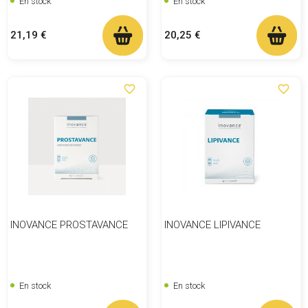
En stock
En stock
Prix
Prix
21,19 €
20,25 €
favorite_border
favorite_border
INOVANCE PROSTAVANCE
INOVANCE LIPIVANCE
En stock
En stock