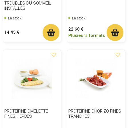
TROUBLES DU SOMMEIL
INSTALLÉS
En stock
En stock
Prix
22,60 €
Prix
14,45 €
Plusieurs formats
favorite_border
favorite_border
PROTEIFINE OMELETTE
PROTEIFINE CHORIZO FINES
FINES HERBES
TRANCHES