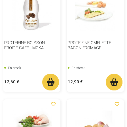
PROTEIFINE BOISSON
PROTEIFINE OMELETTE
FROIDE CAFÉ - MOKA
BACON FROMAGE
En stock
En stock
Prix
Prix
12,60 €
12,90 €
favorite_border
favorite_border