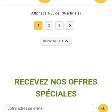
Affichage 1-60 de 136 article(s)
Suivant

1
2
3

Retour en haut
RECEVEZ NOS OFFRES
SPÉCIALES
ok