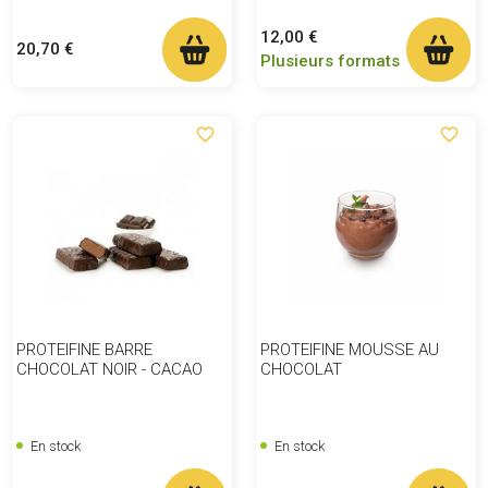
Prix
12,00 €
Prix
20,70 €
Plusieurs formats
favorite_border
favorite_border
PROTEIFINE BARRE
PROTEIFINE MOUSSE AU
CHOCOLAT NOIR - CACAO
CHOCOLAT
En stock
En stock