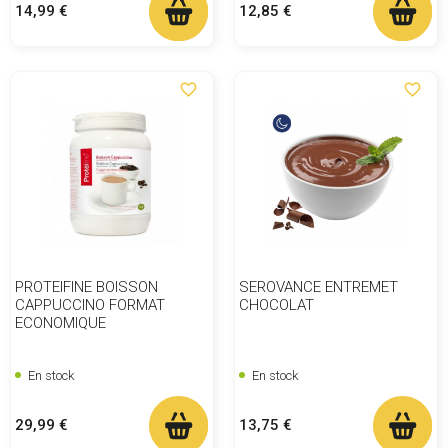
Prix
Prix
14,99 €
12,85 €
favorite_border
favorite_border
PROTEIFINE BOISSON
SEROVANCE ENTREMET
CAPPUCCINO FORMAT
CHOCOLAT
ECONOMIQUE
En stock
En stock
Prix
Prix
29,99 €
13,75 €