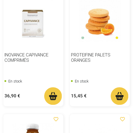
INOVANCE CAPIVANCE
PROTEIFINE PALETS
COMPRIMÉS
ORANGES
En stock
En stock
Prix
Prix
36,90 €
15,45 €
favorite_border
favorite_border