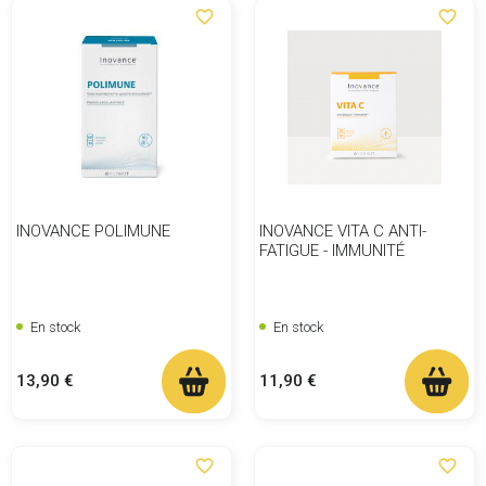
favorite_border
favorite_border
INOVANCE POLIMUNE
INOVANCE VITA C ANTI-
FATIGUE - IMMUNITÉ
En stock
En stock
Prix
Prix
13,90 €
11,90 €
favorite_border
favorite_border