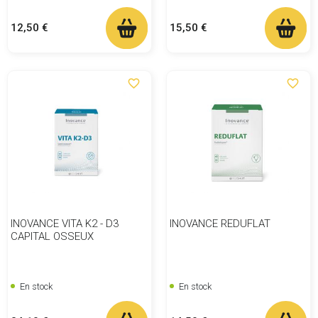
Prix
Prix
12,50 €
15,50 €
favorite_border
favorite_border
INOVANCE VITA K2 - D3
INOVANCE REDUFLAT
CAPITAL OSSEUX
En stock
En stock