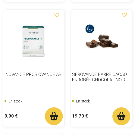
favorite_border
favorite_border
INOVANCE PROBIOVANCE AB
SEROVANCE BARRE CACAO
ENROBÉE CHOCOLAT NOIR
En stock
En stock
Prix
Prix
9,90 €
19,70 €