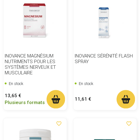
INOVANCE MAGNÉSIUM
INOVANCE SÉRÉNITÉ FLASH
NUTRIMENTS POUR LES
SPRAY
SYSTÈMES NERVEUX ET
MUSCULAIRE
En stock
En stock
Prix
13,65 €
Prix
11,61 €
Plusieurs formats
favorite_border
favorite_border