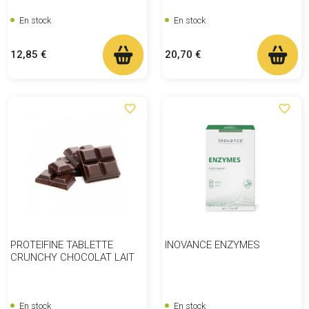
En stock
En stock
Prix
Prix
12,85 €
20,70 €
favorite_border
favorite_border
PROTEIFINE TABLETTE
INOVANCE ENZYMES
CRUNCHY CHOCOLAT LAIT
En stock
En stock