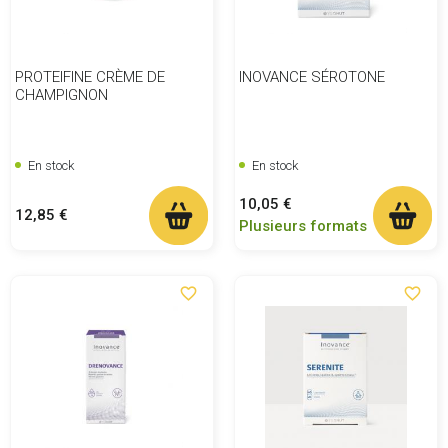
PROTEIFINE CRÈME DE
INOVANCE SÉROTONE
CHAMPIGNON
En stock
En stock
Prix
10,05 €
Prix
12,85 €
Plusieurs formats
favorite_border
favorite_border