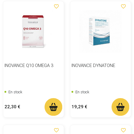
favorite_border
favorite_border
INOVANCE Q10 OMEGA 3
INOVANCE DYNATONE
En stock
En stock
Prix
Prix
22,30 €
19,29 €
favorite_border
favorite_border