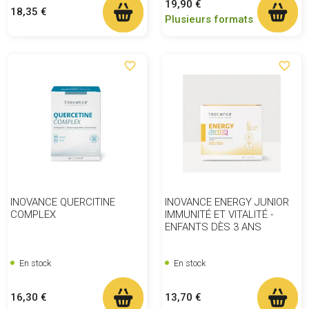
Prix
19,90 €
Prix
18,35 €
Plusieurs formats
favorite_border
favorite_border
INOVANCE QUERCITINE
INOVANCE ENERGY JUNIOR
COMPLEX
IMMUNITÉ ET VITALITÉ -
ENFANTS DÈS 3 ANS
En stock
En stock
Prix
Prix
16,30 €
13,70 €