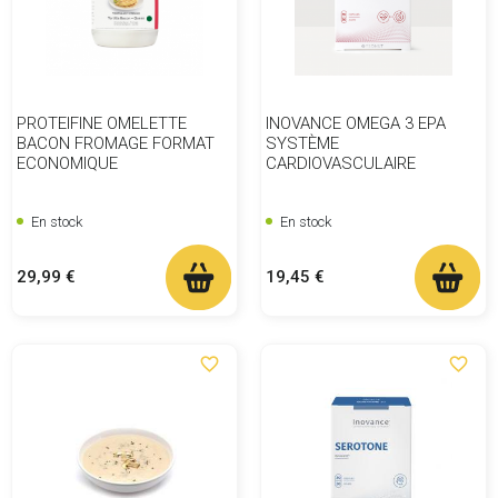
PROTEIFINE OMELETTE
INOVANCE OMEGA 3 EPA
BACON FROMAGE FORMAT
SYSTÈME
ECONOMIQUE
CARDIOVASCULAIRE
En stock
En stock
Prix
Prix
29,99 €
19,45 €
favorite_border
favorite_border