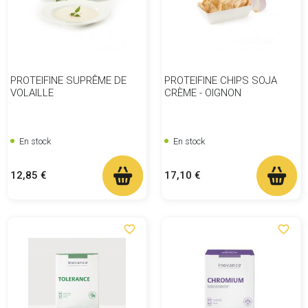
PROTEIFINE SUPRÊME DE
PROTEIFINE CHIPS SOJA
VOLAILLE
CRÈME - OIGNON
En stock
En stock
Prix
Prix
12,85 €
17,10 €
favorite_border
favorite_border