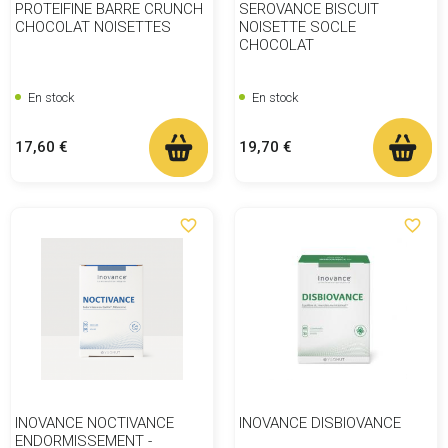
PROTEIFINE BARRE CRUNCH
SEROVANCE BISCUIT
CHOCOLAT NOISETTES
NOISETTE SOCLE
CHOCOLAT
En stock
En stock
Prix
Prix
17,60 €
19,70 €
favorite_border
favorite_border
INOVANCE NOCTIVANCE
INOVANCE DISBIOVANCE
ENDORMISSEMENT -