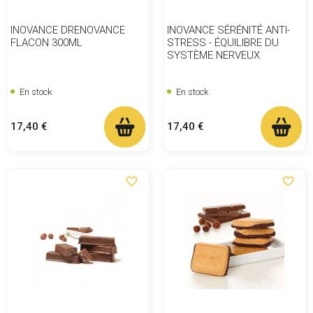
INOVANCE DRENOVANCE
INOVANCE SÉRÉNITÉ ANTI-
FLACON 300ML
STRESS - ÉQUILIBRE DU
SYSTÈME NERVEUX
En stock
En stock
Prix
Prix
17,40 €
17,40 €
favorite_border
favorite_border