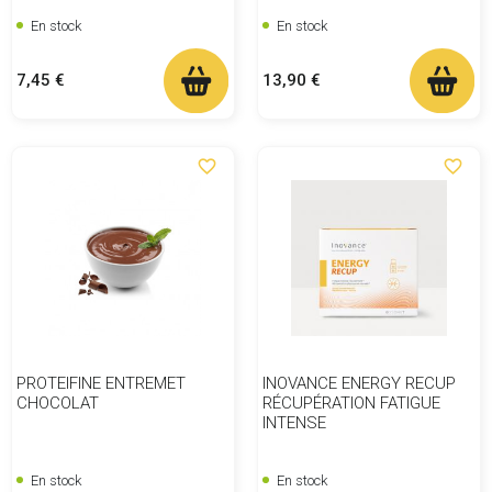
En stock
En stock
Prix
Prix
7,45 €
13,90 €
favorite_border
favorite_border
PROTEIFINE ENTREMET
INOVANCE ENERGY RECUP
CHOCOLAT
RÉCUPÉRATION FATIGUE
INTENSE
En stock
En stock