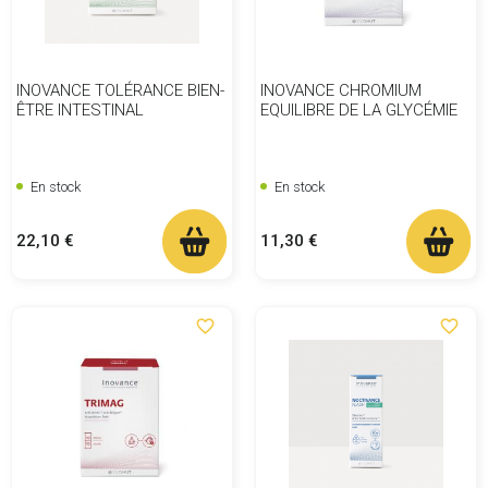
INOVANCE TOLÉRANCE BIEN-
INOVANCE CHROMIUM
ÊTRE INTESTINAL
EQUILIBRE DE LA GLYCÉMIE
En stock
En stock
Prix
Prix
22,10 €
11,30 €
favorite_border
favorite_border