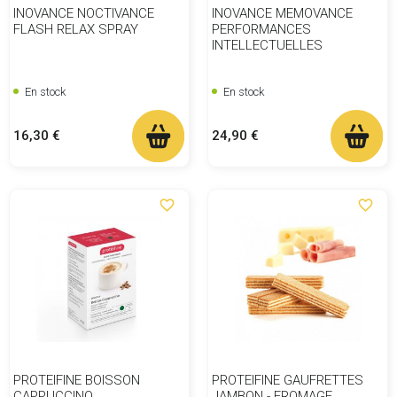
INOVANCE NOCTIVANCE
INOVANCE MEMOVANCE
FLASH RELAX SPRAY
PERFORMANCES
INTELLECTUELLES
En stock
En stock
Prix
Prix
16,30 €
24,90 €
favorite_border
favorite_border
PROTEIFINE BOISSON
PROTEIFINE GAUFRETTES
CAPPUCCINO
JAMBON - FROMAGE