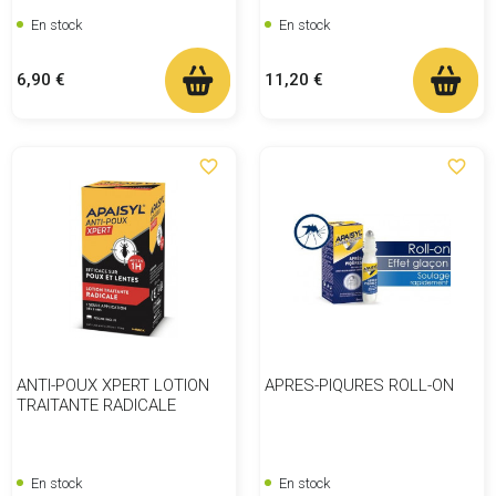
En stock
En stock
Prix
Prix
6,90 €
11,20 €
favorite_border
favorite_border
ANTI-POUX XPERT LOTION
APRES-PIQURES ROLL-ON
TRAITANTE RADICALE
En stock
En stock