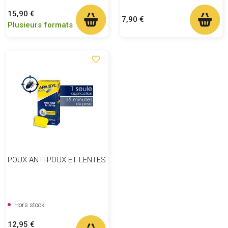
Prix
15,90 €
Prix
7,90 €
Plusieurs formats
favorite_border
POUX ANTI-POUX ET LENTES
Hors stock
Prix
12,95 €