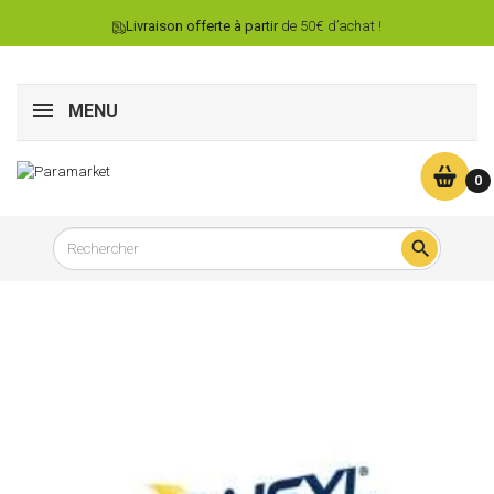
Livraison offerte à partir
de 50€ d’achat !
MENU
0
