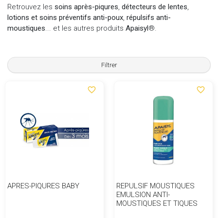
Retrouvez les
soins après-piqures
,
détecteurs de lentes
,
lotions et
soins préventifs anti-poux
,
répulsifs anti-
moustiques
... et les autres produits
Apaisyl
®.
Filtrer
favorite_border
favorite_border
APRES-PIQURES BABY
REPULSIF MOUSTIQUES
EMULSION ANTI-
MOUSTIQUES ET TIQUES