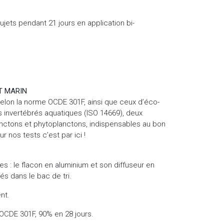
sujets pendant 21 jours en application bi-
T MARIN
elon la norme OCDE 301F, ainsi que ceux d’éco-
es invertébrés aquatiques (ISO 14669), deux
nctons et phytoplanctons, indispensables au bon
 nos tests c’est par ici !
s : le flacon en aluminium et son diffuseur en
és dans le bac de tri.
nt.
OCDE 301F, 90% en 28 jours.