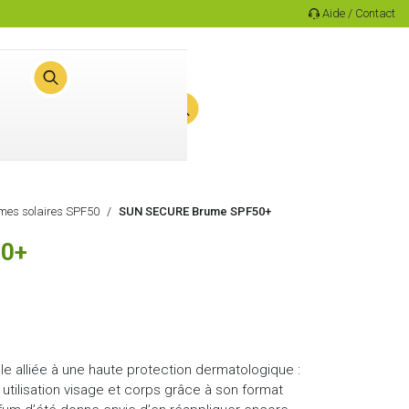
Aide / Contact
0
Panier
mes solaires SPF50
SUN SECURE Brume SPF50+
50+
ible alliée à une haute protection dermatologique :
ilisation visage et corps grâce à son format