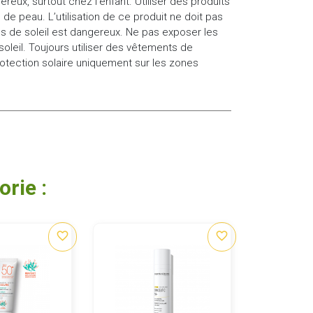
reux, surtout chez l’enfant. Utiliser des produits
 de peau. L’utilisation de ce produit ne doit pas
bus de soleil est dangereux. Ne pas exposer les
oleil. Toujours utiliser des vêtements de
rotection solaire uniquement sur les zones
rie :
favorite_border
favorite_border