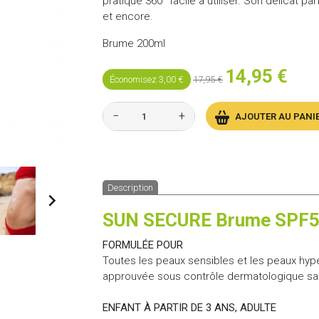
pratique 360° facile à utiliser. Son délicat 
et encore.
Brume 200ml
14,95 €
Économisez 3,00 €
17,95 €
−
+
AJOUTER AU PANI
Description

SUN SECURE Brume SPF
FORMULÉE POUR
Toutes les peaux sensibles et les peaux hyper
approuvée sous contrôle dermatologique sans 
ENFANT À PARTIR DE 3 ANS, ADULTE