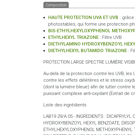
Composition
HAUTE PROTECTION UVA ET UVB :
grâce à
photostables, qui forme une protection p
BIS-ETHYLHEXYLOXYPHENOL METHOXYPH
ETHYLHEXYL TRIAZONE :
Filtre UVB
DIETHYLAMINO HYDROXYBENZOYL HEXY
DIETHYLHEXYL BUTAMIDO TRIAZONE :
Fi
PROTECTION LARGE SPECTRE LUMIÈRE VISIB
Au-delà de la protection contre les UVB, les
contre les effets délétères et le stress oxydat
(dont la lumière bleue) afin de lutter contre 
puissant complexe anti-oxydant (Extrait de cr
Liste des ingrédients
LAB19.29/A.05 - INGREDIENTS : DICAPRYLY
HYDROXYBENZOYL HEXYL BENZOATE, DIISOPR
ETHYLHEXYLOXYPHENOL METHOXYPHENYL TR