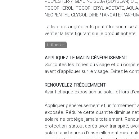
POLYESTER-7, GLYCINE SOJA (SOYBEAN) OIL
TOCOPHEROL, TOCOPHERYL ACETATE, AQUA/
NEOPENTYL GLYCOL DIHEPTANOATE, PARFU
La liste des ingrédients peut être soumise à
vérifier la liste figurant sur le produit acheté.
Utilisation
APPLIQUEZ LE MATIN GÉNÉREUSEMENT
Sur toutes les zones du visage et du corps 
avant d’appliquer sur le visage. Évitez le con
RENOUVELEZ FRÉQUEMMENT
Avant chaque exposition au soleil et lors d’e
Appliquer généreusement et uniformément ava
exposée. Réduire cette quantité diminue net
solaire ne protège jamais totalement. Renouv
protection, surtout après avoir transpiré, avoi
solaire aux heures d’ensoleillement maximales