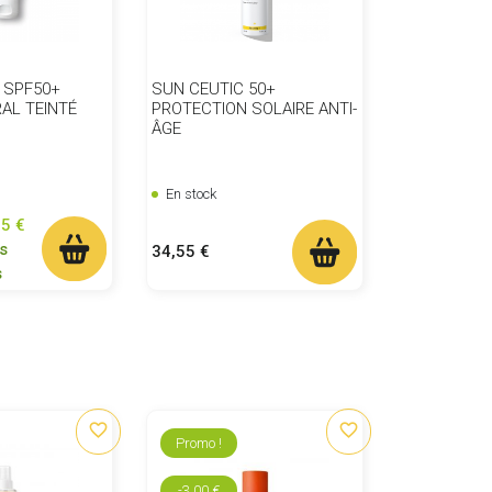
 SPF50+
SUN CEUTIC 50+
AL TEINTÉ
PROTECTION SOLAIRE ANTI-
ÂGE
En stock
se
95 €
s
Prix
34,55 €
s
favorite_border
favorite_border
Promo !
-3,00 €