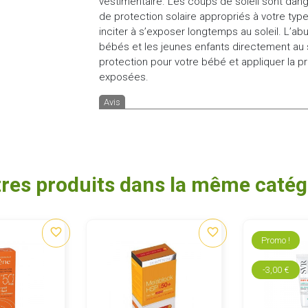
vestimentaire. Les coups de soleil sont dange
de protection solaire appropriés à votre type
inciter à s’exposer longtemps au soleil. L’a
bébés et les jeunes enfants directement au s
protection pour votre bébé et appliquer la p
exposées.
Avis
tres produits dans la même catégo
favorite_border
favorite_border
Promo !
-3,00 €