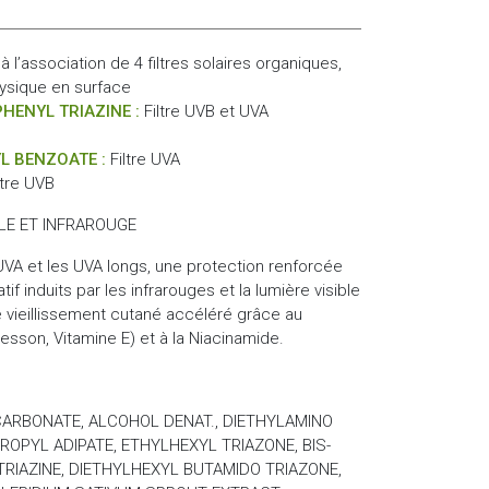
 l’association de 4 filtres solaires organiques,
hysique en surface
ENYL TRIAZINE :
Filtre UVB et UVA
L BENZOATE :
Filtre UVA
ltre UVB
LE ET INFRAROUGE
 UVA et les UVA longs, une protection renforcée
if induits par les infrarouges et la lumière visible
le vieillissement cutané accéléré grâce au
esson, Vitamine E) et à la Niacinamide.
L CARBONATE, ALCOHOL DENAT., DIETHYLAMINO
OPYL ADIPATE, ETHYLHEXYL TRIAZONE, BIS-
IAZINE, DIETHYLHEXYL BUTAMIDO TRIAZONE,