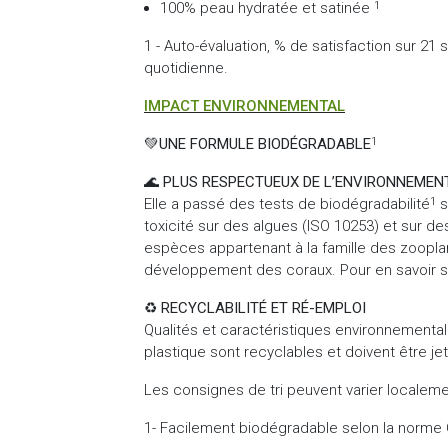
100% peau hydratée et satinée
1
1 - Auto-évaluation, % de satisfaction sur 21 
quotidienne.
IMPACT ENVIRONNEMENTAL
💚
UNE FORMULE BIODÉGRADABLE
1
🌊
PLUS RESPECTUEUX DE L’ENVIRONNEMEN
Elle a passé des tests de biodégradabilité
s
1
toxicité sur des algues (ISO 10253) et sur d
espèces appartenant à la famille des zoopla
développement des coraux. Pour en savoir sur
♻️
RECYCLABILITÉ ET RÉ-EMPLOI
Qualités et caractéristiques environnementale
plastique sont recyclables et doivent être jet
Les consignes de tri peuvent varier localeme
1- Facilement biodégradable selon la norme 