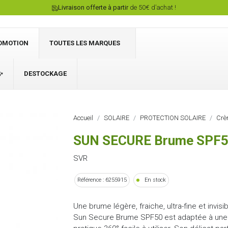
Livraison offerte à partir
de 50€ d’achat !
OMOTION
TOUTES LES MARQUES
✨
DESTOCKAGE
Connexion
Accueil
SOLAIRE
PROTECTION SOLAIRE
Crè
SUN SECURE Brume SPF
SVR
Référence : 6255915
En stock
Une brume légère, fraiche, ultra-fine et invis
Sun Secure Brume SPF50 est adaptée à une ut