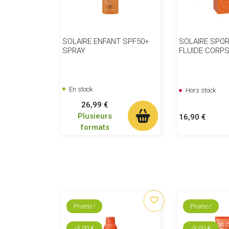
SOLAIRE ENFANT SPF50+
SOLAIRE SPOR
SPRAY
FLUIDE CORP
En stock
Hors stock
Prix
26,99 €
Plusieurs
Prix
16,90 €
formats
favorite_border
Promo !
Promo !
-3,00 €
-3,00 €