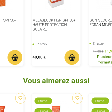
T SPF50+
MELABLOCK HSP SPF50+
SUN SECURE
S
HAUTE PROTECTION
ECRAN MINÉR
SOLAIRE
En stock
En stock
Prix de ba
Prix
11,
14,95 €
Plusieur
Prix
40,00 €
format
Vous aimerez aussi
favorite_border
favorite_border
Promo !
Promo !
-3,00 €
-3,00 €