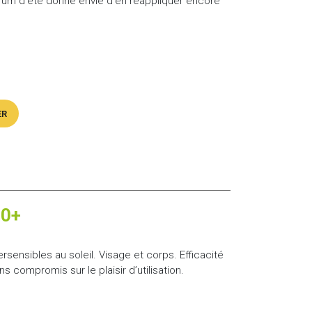
parfum d’été donne envie d’en réappliquer encore
ER
50+
sensibles au soleil. Visage et corps. Efficacité
compromis sur le plaisir d’utilisation.