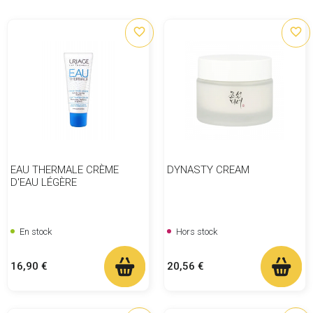
favorite_border
favorite_border
EAU THERMALE CRÈME
DYNASTY CREAM
D'EAU LÉGÈRE
En stock
Hors stock
Prix
Prix
16,90 €
20,56 €