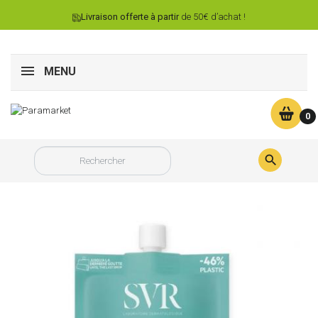
Livraison offerte à partir
de 50€ d’achat !
MENU
0
