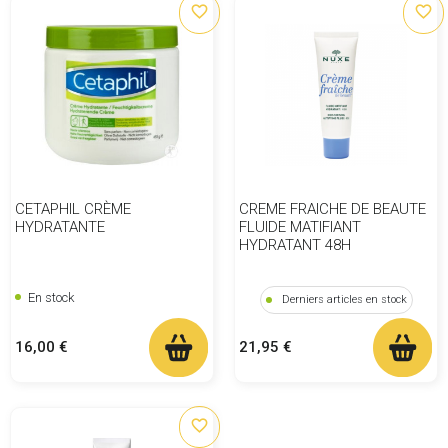
favorite_border
favorite_border
CETAPHIL CRÈME
CREME FRAICHE DE BEAUTE
HYDRATANTE
FLUIDE MATIFIANT
HYDRATANT 48H
En stock
Derniers articles en stock
Prix
Prix
16,00 €
21,95 €
favorite_border