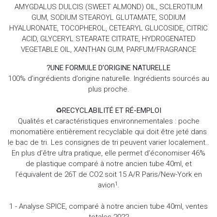
AMYGDALUS DULCIS (SWEET ALMOND) OIL, SCLEROTIUM
GUM, SODIUM STEAROYL GLUTAMATE, SODIUM
HYALURONATE, TOCOPHEROL, CETEARYL GLUCOSIDE, CITRIC
ACID, GLYCERYL STEARATE CITRATE, HYDROGENATED
VEGETABLE OIL, XANTHAN GUM, PARFUM/FRAGRANCE
?
UNE FORMULE D’ORIGINE NATURELLE
100% d’ingrédients d’origine naturelle. Ingrédients sourcés au
plus proche.
♻️
RECYCLABILITÉ ET RÉ-EMPLOI
Qualités et caractéristiques environnementales : poche
monomatière entièrement recyclable qui doit être jeté dans
le bac de tri. Les consignes de tri peuvent varier localement..
En plus d’être ultra pratique, elle permet d’économiser 46%
de plastique comparé à notre ancien tube 40ml, et
l’équivalent de 26T de CO2 soit 15 A/R Paris/New-York en
avion
.
1
1 - Analyse SPICE, comparé à notre ancien tube 40ml, ventes
totales 2022