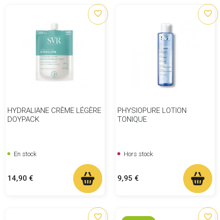
favorite_border
favorite_border
HYDRALIANE CRÈME LÉGÈRE
PHYSIOPURE LOTION
DOYPACK
TONIQUE
En stock
Hors stock
Prix
Prix
14,90 €
9,95 €
favorite_border
favorite_border