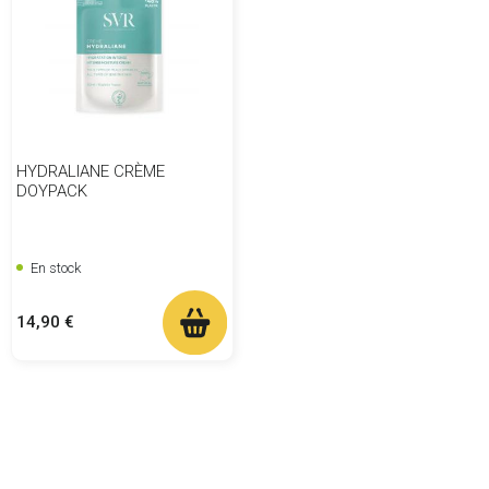
HYDRALIANE CRÈME
DOYPACK
En stock
Prix
14,90 €