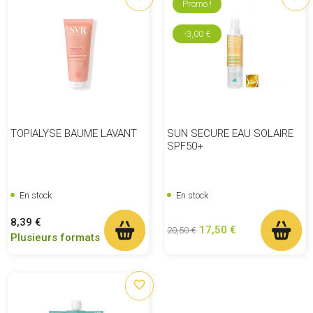
Promo !
-3,00 €
TOPIALYSE BAUME LAVANT
SUN SECURE EAU SOLAIRE
SPF50+
En stock
En stock
Prix
8,39 €
Prix de base
Prix
17,50 €
20,50 €
Plusieurs formats
favorite_border