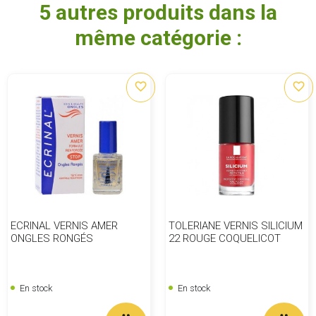
5 autres produits dans la
même catégorie :
favorite_border
favorite_border
ECRINAL VERNIS AMER
TOLERIANE VERNIS SILICIUM
ONGLES RONGÉS
22 ROUGE COQUELICOT
En stock
En stock