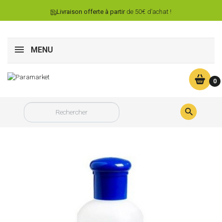
Livraison offerte à partir
de 50€ d’achat !
MENU
0
