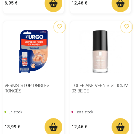
Prix
Prix
6,95 €
12,46 €
favorite_border
favorite_border
VERNIS STOP ONGLES
TOLERIANE VERNIS SILICIUM
RONGÉS
03 BEIGE
En stock
Hors stock
Prix
Prix
13,99 €
12,46 €