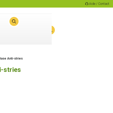
Aide / Contact
0
Panier
ase Anti-stries
-stries