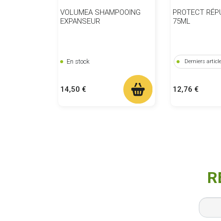
VOLUMEA SHAMPOOING
PROTECT RÉP
EXPANSEUR
75ML
En stock
Derniers articl
Prix
Prix
14,50 €
12,76 €
R