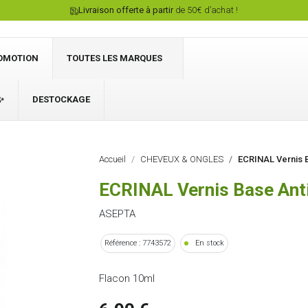
Livraison offerte à partir
de 50€ d’achat !
OMOTION
TOUTES LES MARQUES
✨
DESTOCKAGE
Connexion
Accueil
CHEVEUX & ONGLES
ECRINAL Vernis B
ECRINAL Vernis Base Anti
ASEPTA
Référence : 7743572
En stock
Flacon 10ml