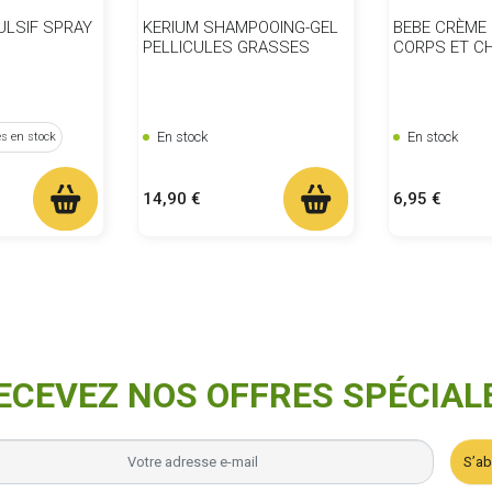
ULSIF SPRAY
KERIUM SHAMPOOING-GEL
BEBE CRÈME
PELLICULES GRASSES
CORPS ET C
En stock
En stock
es en stock
Prix
Prix
14,90 €
6,95 €
ECEVEZ NOS OFFRES SPÉCIAL
S’a