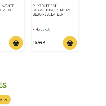
 LAVANTE
PHYTOCEDRAT
HEVEUX
SHAMPOOING PURIFIANT
SÉBO-RÉGULATEUR
Hors stock
Prix
10,99 €
ES
bonner