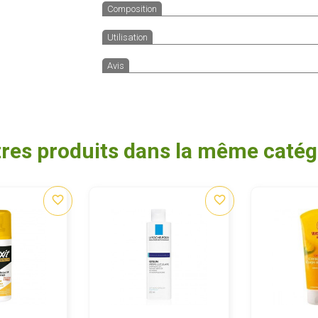
Composition
Utilisation
Avis
tres produits dans la même catégo
favorite_border
favorite_border