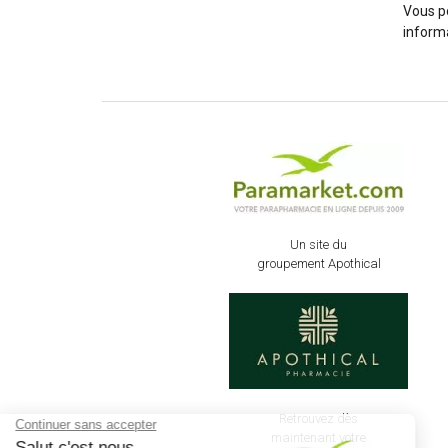
Vous p
informa
Un site du
groupement Apothical
Retrouvez dès
maintenant votre