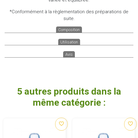
*Conformément à la règlementation des préparations de
suite.
Composition
Utilisation
Avis
5 autres produits dans la
même catégorie :
favorite_border
favorite_border