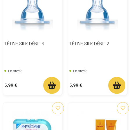
TÉTINE SILK DÉBIT 3
TÉTINE SILK DÉBIT 2
En stock
En stock
Prix
Prix
5,99 €
5,99 €
favorite_border
favorite_border