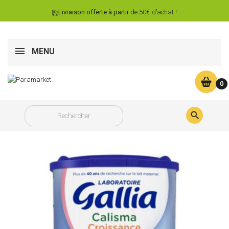
Livraison offerte à partir
de 50€ d’achat !
MENU
0
