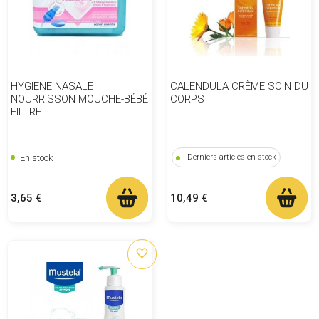
HYGIENE NASALE
CALENDULA CRÈME SOIN DU
NOURRISSON MOUCHE-BÉBÉ
CORPS
FILTRE
En stock
Derniers articles en stock
Prix
Prix
3,65 €
10,49 €
favorite_border