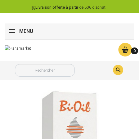
Livraison offerte à partir
de 50€ d’achat !
MENU
0
