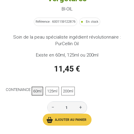
BI-OIL
Référence : 6001159122876
En stock
Soin de la peau spécialiste ingédient révolutionnaire :
PurCellin Oil
Existe en 60ml, 125ml ou 200ml
11,45 €
CONTENANCE
60ml
125ml
200ml
−
+
AJOUTER AU PANIER