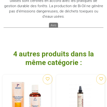
utilisés sont certifiés en accord avec les pratiques de
gestion durable des forêts. La production de Bi-Oil ne génère
pas d’émissions dangereuses, de déchets toxiques ou
d’eaux usées.
Avis
4 autres produits dans la
même catégorie :
favorite_border
favorite_border