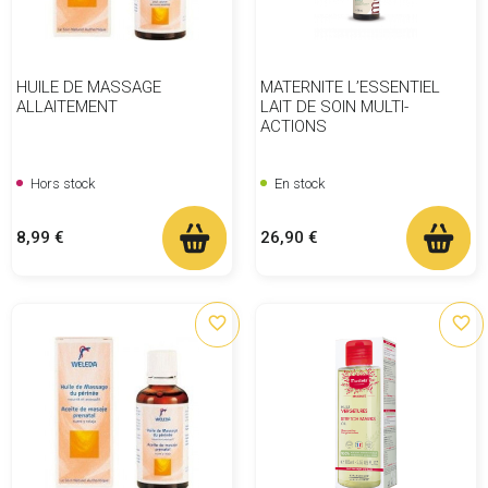
HUILE DE MASSAGE
MATERNITE L’ESSENTIEL
ALLAITEMENT
LAIT DE SOIN MULTI-
ACTIONS
Hors stock
En stock
Prix
Prix
8,99 €
26,90 €
favorite_border
favorite_border