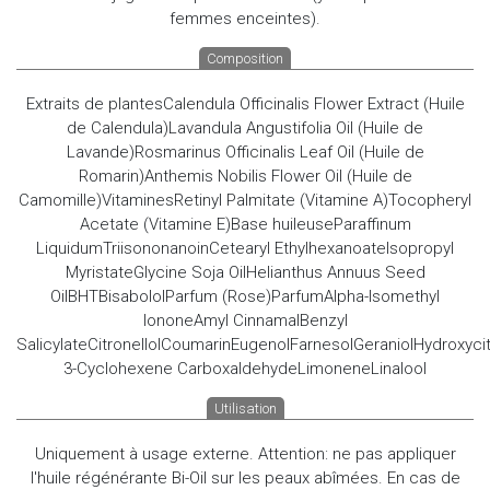
femmes enceintes).
Composition
Extraits de plantesCalendula Officinalis Flower Extract (Huile
de Calendula)Lavandula Angustifolia Oil (Huile de
Lavande)Rosmarinus Officinalis Leaf Oil (Huile de
Romarin)Anthemis Nobilis Flower Oil (Huile de
Camomille)VitaminesRetinyl Palmitate (Vitamine A)Tocopheryl
Acetate (Vitamine E)Base huileuseParaffinum
LiquidumTriisononanoinCetearyl EthylhexanoateIsopropyl
MyristateGlycine Soja OilHelianthus Annuus Seed
OilBHTBisabololParfum (Rose)ParfumAlpha-Isomethyl
IononeAmyl CinnamalBenzyl
SalicylateCitronellolCoumarinEugenolFarnesolGeraniolHydroxycit
3-Cyclohexene CarboxaldehydeLimoneneLinalool
Utilisation
Uniquement à usage externe. Attention: ne pas appliquer
l'huile régénérante Bi-Oil sur les peaux abîmées. En cas de