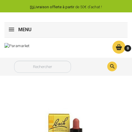
Livraison offerte à partir
de 50€ d’achat !
MENU
0
