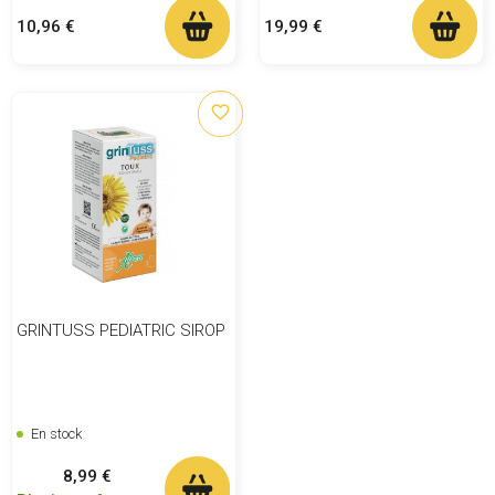
Prix
Prix
10,96 €
19,99 €
favorite_border
GRINTUSS PEDIATRIC SIROP
En stock
Prix
8,99 €