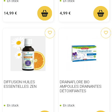
En stock
En stock
Prix
Prix
14,99 €
4,99 €
favorite_border
favorite_border
DIFFUSION HUILES
DRAINAFLORE BIO
ESSENTIELLES ZEN
AMPOULES DRAINANTES
DÉTOXIFIANTES
En stock
En stock