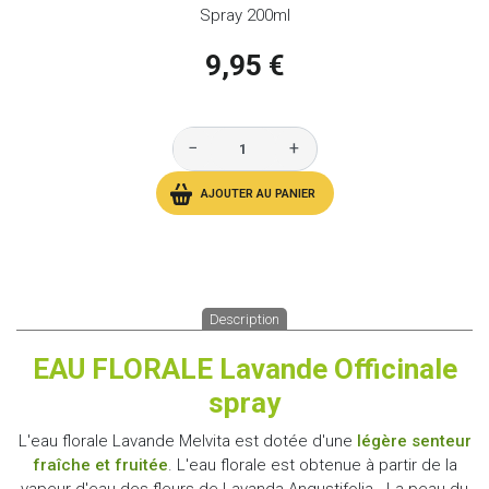
Spray 200ml
9,95 €
−
+
AJOUTER AU PANIER
Description
EAU FLORALE Lavande Officinale
spray
L'eau florale Lavande Melvita est dotée d'une
légère senteur
fraîche et fruitée
. L'eau florale est obtenue à partir de la
vapeur d'eau des fleurs de Lavanda Angustifolia. La peau du