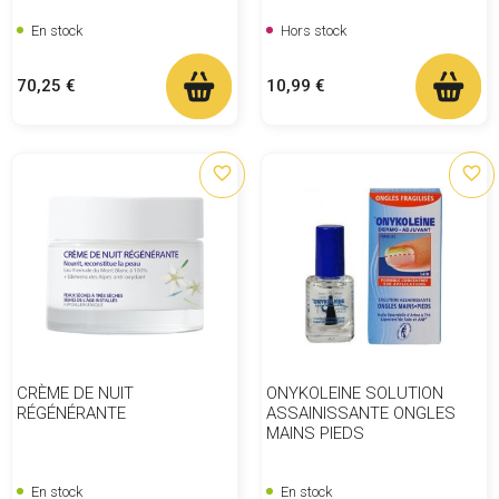
En stock
Hors stock
Prix
Prix
70,25 €
10,99 €
favorite_border
favorite_border
CRÈME DE NUIT
ONYKOLEINE SOLUTION
RÉGÉNÉRANTE
ASSAINISSANTE ONGLES
MAINS PIEDS
En stock
En stock