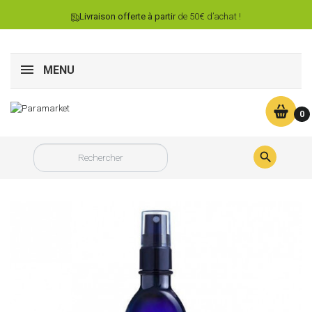
Livraison offerte à partir
de 50€ d’achat !
MENU
0
