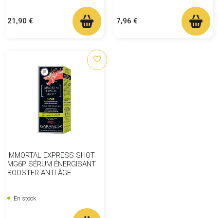
Prix
Prix
21,90 €
7,96 €
favorite_border
IMMORTAL EXPRESS SHOT
MG6P SÉRUM ÉNERGISANT
BOOSTER ANTI-ÂGE
En stock