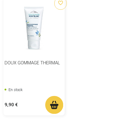
favorite_border
DOUX GOMMAGE THERMAL
En stock
Prix
9,90 €