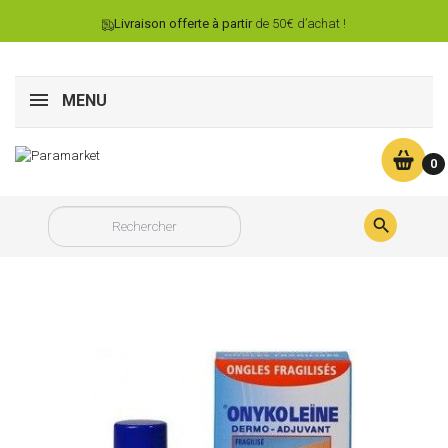
Livraison offerte à partir
de 50€ d’achat !
MENU
0
