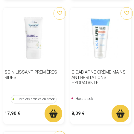
favorite_border
favorite_border
SOIN LISSANT PREMIÈRES
CICABIAFINE CRÈME MAINS
RIDES
ANTI-IRRITATIONS
HYDRATANTE
Hors stock
Derniers articles en stock
Prix
Prix
8,09 €
17,90 €