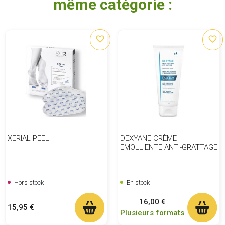
même catégorie :
favorite_border
favorite_border
XERIAL PEEL
DEXYANE CRÈME
EMOLLIENTE ANTI-GRATTAGE
Hors stock
En stock
Prix
16,00 €
Prix
15,95 €
Plusieurs formats