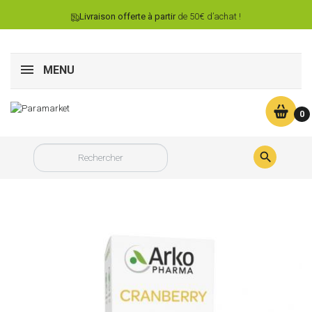
Livraison offerte à partir
de 50€ d’achat !
MENU
0
