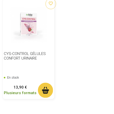
favorite_border
CYS-CONTROL GÉLULES
CONFORT URINAIRE
En stock
Prix
13,90 €
Plusieurs formats