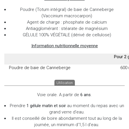
Poudre (Totum intégral) de baie de Canneberge
(Vaccinium macrocarpon)
Agent de charge : phosphate de calcium
Antiagglomérant : stéarate de magnésium
GÉLULE 100% VÉGÉTALE (dérivé de cellulose)
Information nutritionnelle moyenne
Pour 2 
Poudre de baie de Canneberge
600
Utilisation
Voie orale. A partir de
6 ans
.
Prendre
1 gélule matin et soir
au moment du repas avec un
grand verre d’eau.
Il est conseillé de boire abondamment tout au long de la
journée, un minimum d’1,5 l d’eau.