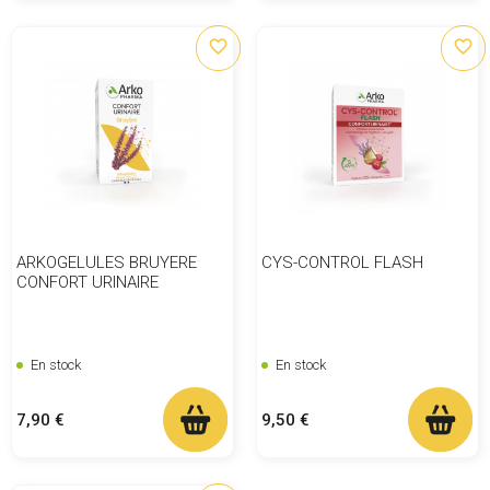
favorite_border
favorite_border
ARKOGELULES BRUYERE
CYS-CONTROL FLASH
CONFORT URINAIRE
En stock
En stock
Prix
Prix
7,90 €
9,50 €