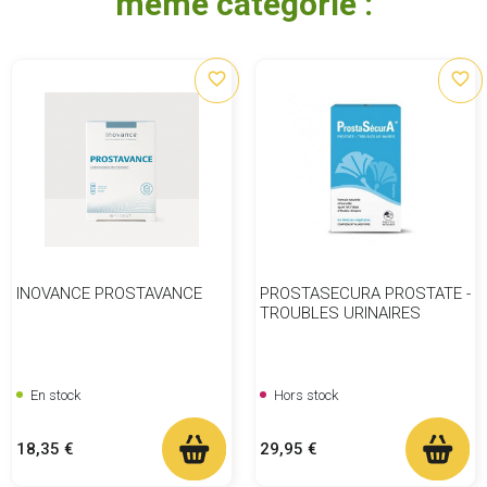
même catégorie :
favorite_border
favorite_border
INOVANCE PROSTAVANCE
PROSTASECURA PROSTATE -
TROUBLES URINAIRES
En stock
Hors stock
Prix
Prix
18,35 €
29,95 €