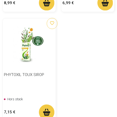
Prix
Prix
8,99 €
6,99 €
favorite_border
PHYTOXIL TOUX SIROP
Hors stock
Prix
7,15 €