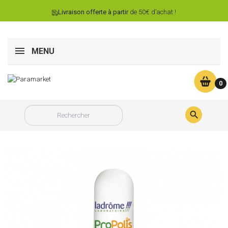
Livraison offerte à partir
de 50€ d’achat !
MENU
0
