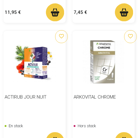
Prix
Prix
11,95 €
7,45 €
favorite_border
favorite_border
ACTIRUB JOUR NUIT
ARKOVITAL CHROME
En stock
Hors stock