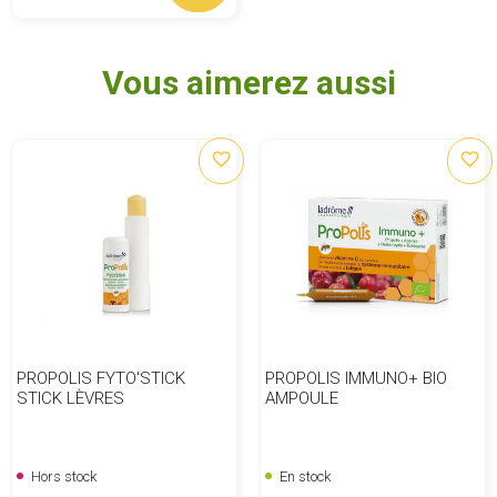
Vous aimerez aussi
favorite_border
favorite_border
PROPOLIS FYTO'STICK
PROPOLIS IMMUNO+ BIO
STICK LÈVRES
AMPOULE
Hors stock
En stock