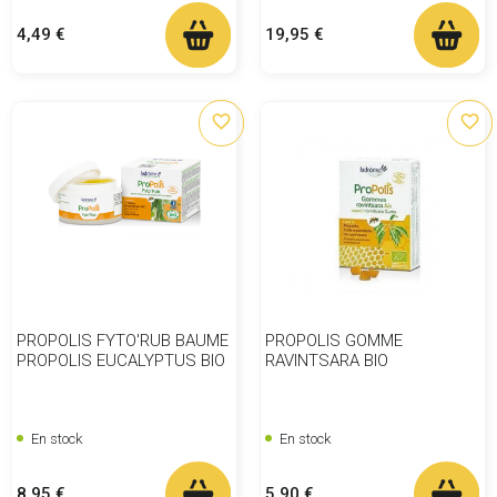
Prix
Prix
4,49 €
19,95 €
favorite_border
favorite_border
PROPOLIS FYTO'RUB BAUME
PROPOLIS GOMME
PROPOLIS EUCALYPTUS BIO
RAVINTSARA BIO
En stock
En stock
Prix
Prix
8,95 €
5,90 €