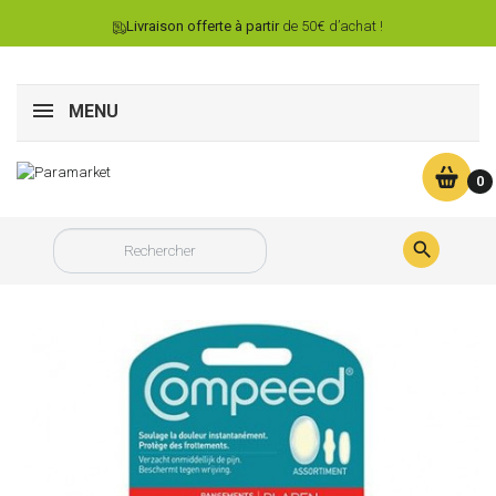
Livraison offerte à partir
de 50€ d’achat !
MENU
0
