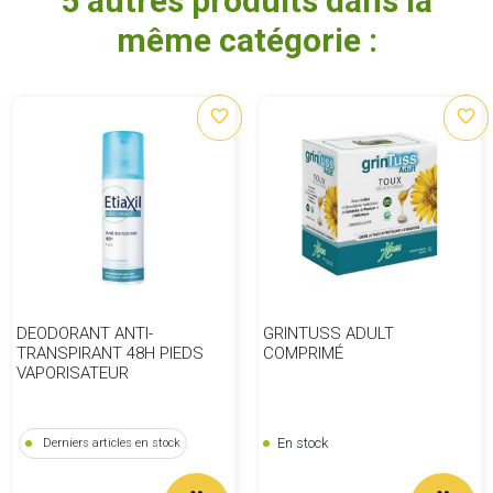
5 autres produits dans la
même catégorie :
favorite_border
favorite_border
DEODORANT ANTI-
GRINTUSS ADULT
TRANSPIRANT 48H PIEDS
COMPRIMÉ
VAPORISATEUR
En stock
Derniers articles en stock