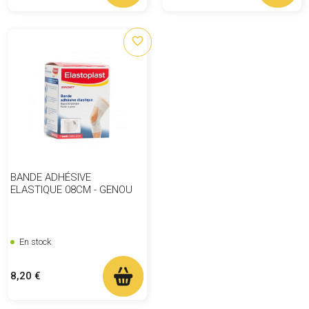
favorite_border
BANDE ADHÉSIVE
ELASTIQUE 08CM - GENOU
En stock
Prix
8,20 €