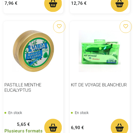
Prix
Prix
7,96 €
12,76 €
favorite_border
favorite_border
PASTILLE MENTHE
KIT DE VOYAGE BLANCHEUR
EUCALYPTUS
En stock
En stock
Prix
5,65 €
Prix
6,90 €
Plusieurs formats