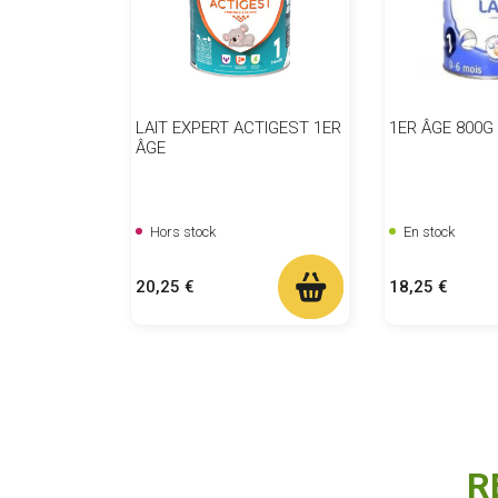
LAIT EXPERT ACTIGEST 1ER
1ER ÂGE 800G
ÂGE
Hors stock
En stock
Prix
Prix
20,25 €
18,25 €
R