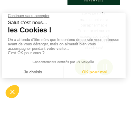
Retrouvez dès
maintenant votre
parapharmacie
Paramarket sur les
réseaux sociaux et
profitez de nos conseils
et actuces!