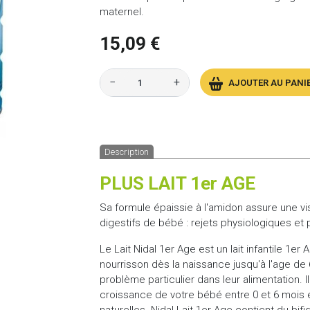
maternel.
15,09 €
−
+
AJOUTER AU PANI
Description
PLUS LAIT 1er AGE
Sa formule épaissie à l'amidon assure une vis
digestifs de bébé : rejets physiologiques et p
Le Lait Nidal 1er Age est un lait infantile 1e
nourrisson dès la naissance jusqu'à l'age de 
problème particulier dans leur alimentation. I
croissance de votre bébé entre 0 et 6 mois
naturelles. Nidal Lait 1er Age contient du bi