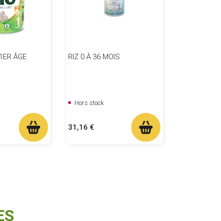
 1ER ÂGE
RIZ 0 À 36 MOIS
Hors stock
Prix
31,16 €
ES