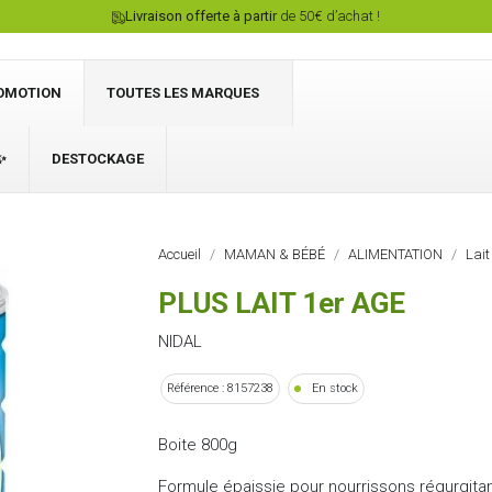
Livraison offerte à partir
de 50€ d’achat !
OMOTION
TOUTES LES MARQUES
✨
DESTOCKAGE
Connexion
Accueil
MAMAN & BÉBÉ
ALIMENTATION
Lait
PLUS LAIT 1er AGE
NIDAL
Référence : 8157238
En stock
Boite 800g
Formule épaissie pour nourrissons régurgitant