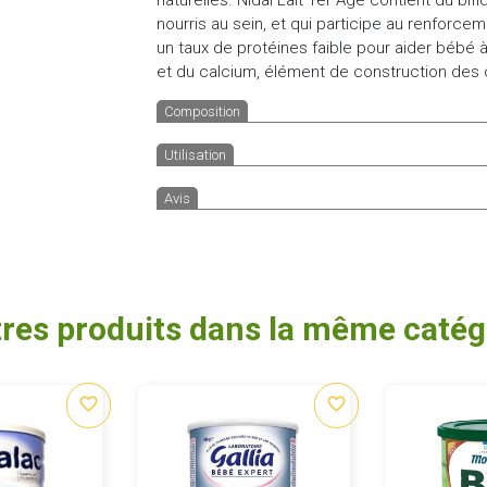
nourris au sein, et qui participe au renforce
un taux de protéines faible pour aider bébé
et du calcium, élément de construction des 
Composition
Utilisation
Avis
tres produits dans la même catégo
favorite_border
favorite_border