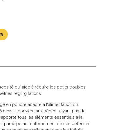
ER
cosité qui aide à réduire les petits troubles
etites régurgitations.
r Age en poudre adapté à l'alimentation du
6 mois. Il convient aux bébés n'ayant pas de
l apporte tous les éléments essentiels à la
 et participe au renforcement de ses défenses
fidus, présent naturellement chez les bébés