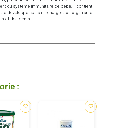
ment du système immunitaire de bébé. Il contient
 à se développer sans surcharger son organisme
os et des dents.
rie :
favorite_border
favorite_border