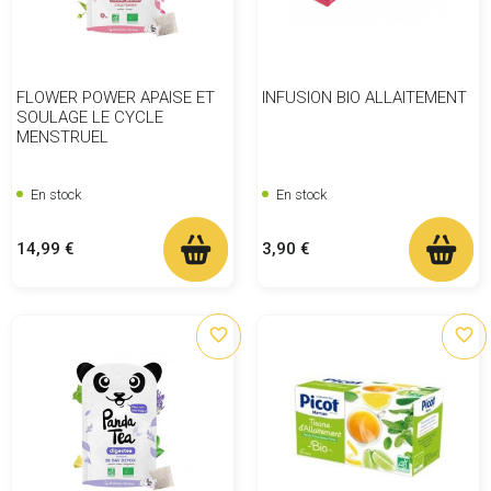
FLOWER POWER APAISE ET
INFUSION BIO ALLAITEMENT
SOULAGE LE CYCLE
MENSTRUEL
En stock
En stock
Prix
Prix
14,99 €
3,90 €
favorite_border
favorite_border