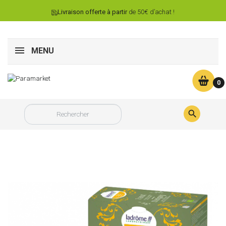
Livraison offerte à partir
de 50€ d’achat !
MENU
0
