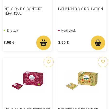
INFUSION BIO CONFORT
INFUSION BIO CIRCULATION
HÉPATIQUE
En stock
Hors stock
Prix
Prix
3,90 €
3,90 €
favorite_border
favorite_border