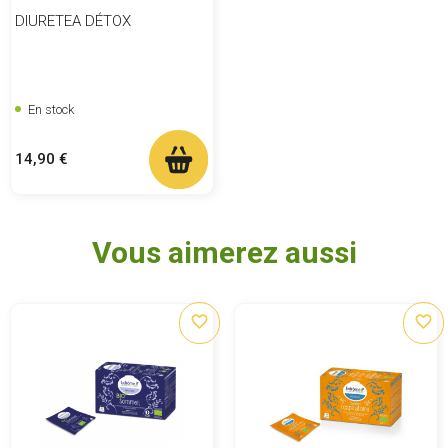
DIURETEA DÉTOX
En stock
Prix
14,90 €
Vous aimerez aussi
favorite_border
favorite_border