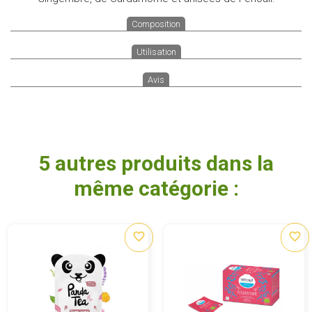
Composition
Utilisation
Avis
5 autres produits dans la
même catégorie :
favorite_border
favorite_border