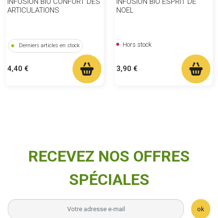
INFUSION BIO CONFORT DES
INFUSION BIO ESPRIT DE
ARTICULATIONS
NOEL
Hors stock
Derniers articles en stock
Prix
Prix
3,90 €
4,40 €
RECEVEZ NOS OFFRES
SPÉCIALES
ok