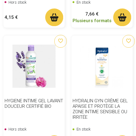
Hors stock
En stock
Prix
7,66 €
Prix
4,15 €
Plusieurs formats
favorite_border
favorite_border
HYGIENE INTIME GEL LAVANT
HYDRALIN GYN CRÈME GEL
DOUCEUR CERTIFIÉ BIO
APAISE ET PROTÈGE LA
ZONE INTIME SENSIBLE OU
IRRITÉE
Hors stock
En stock