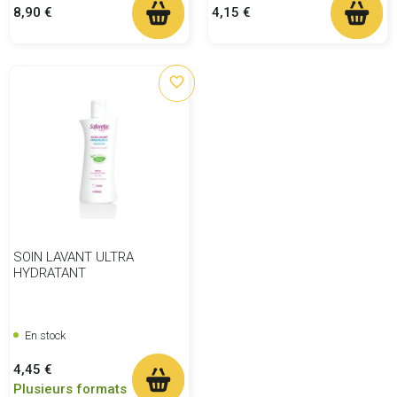
Prix
Prix
8,90 €
4,15 €
favorite_border
SOIN LAVANT ULTRA
HYDRATANT
En stock
Prix
4,45 €
Plusieurs formats