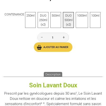
CONTENANCE
250ml
DUO
500ml
DUO
1000ml
100ml
250ml
500ml
(x2)
(x2)
−
+
AJOUTER AU PANIER
Description
Soin Lavant Doux
Prescrit par les gynécologues depuis 30 ans¹, Le Soin Lavant
Doux nettoie en douceur et calme les irritations et les
sensations d’inconfort² ³. Spécialement formulé sans savon