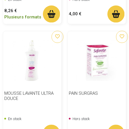
Prix
8,26 €
Prix
4,00 €
Plusieurs formats
favorite_border
favorite_border
MOUSSE LAVANTE ULTRA
PAIN SURGRAS
DOUCE
En stock
Hors stock