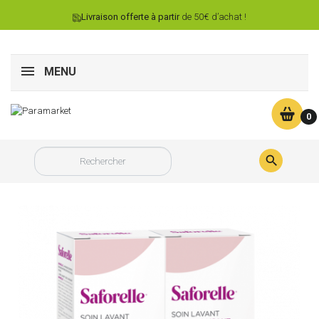
Livraison offerte à partir
de 50€ d’achat !
MENU
0
