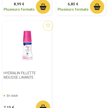
Prix
Prix
8,99 €
6,85 €
Plusieurs formats
Plusieurs formats
favorite_border
HYDRALIN FILLETTE
MOUSSE LAVANTE
En stock
Prix
7,15 €