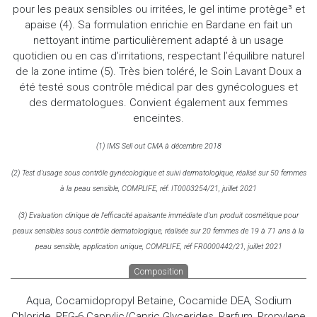
pour les peaux sensibles ou irritées, le gel intime protège³ et
apaise (4). Sa formulation enrichie en Bardane en fait un
nettoyant intime particulièrement adapté à un usage
quotidien ou en cas d’irritations, respectant l’équilibre naturel
de la zone intime (5). Très bien toléré, le Soin Lavant Doux a
été testé sous contrôle médical par des gynécologues et
des dermatologues. Convient également aux femmes
enceintes.
(1) IMS Sell out CMA à décembre 2018
(2) Test d'usage sous contrôle gynécologique et suivi dermatologique, réalisé sur 50 femmes
à la peau sensible, COMPLIFE, réf. IT0003254/21, juillet 2021
(3) Evaluation clinique de l'efficacité apaisante immédiate d'un produit cosmétique pour
peaux sensibles sous contrôle dermatologique, réalisée sur 20 femmes de 19 à 71 ans à la
peau sensible, application unique, COMPLIFE, réf FR0000442/21, juillet 2021
Composition
Aqua, Cocamidopropyl Betaine, Cocamide DEA, Sodium
Chloride, PEG-6 Caprylic/Capric Glycerides, Parfum, Propylene