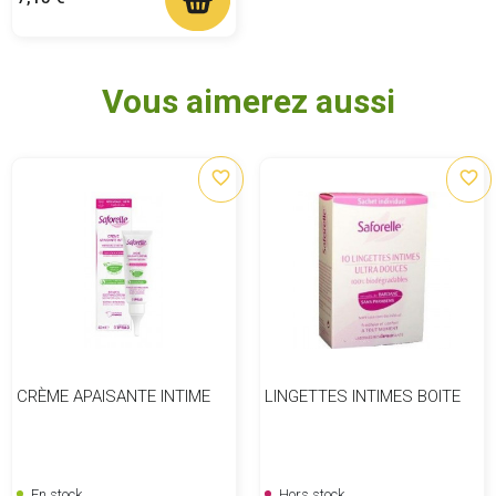
Vous aimerez aussi
favorite_border
favorite_border
CRÈME APAISANTE INTIME
LINGETTES INTIMES BOITE
En stock
Hors stock