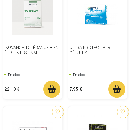
INOVANCE TOLÉRANCE BIEN-
ULTRA-PROTECT ATB
ÊTRE INTESTINAL
GÉLULES
En stock
En stock
Prix
Prix
22,10 €
7,95 €
favorite_border
favorite_border