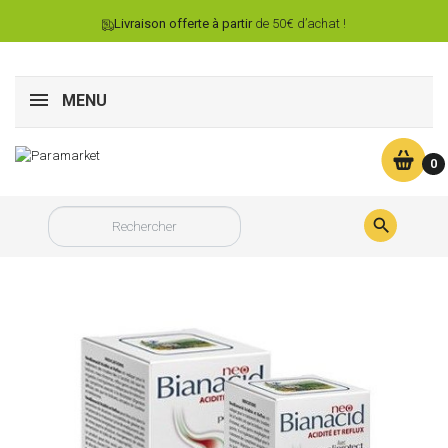
Livraison offerte à partir
de 50€ d’achat !
MENU
0
