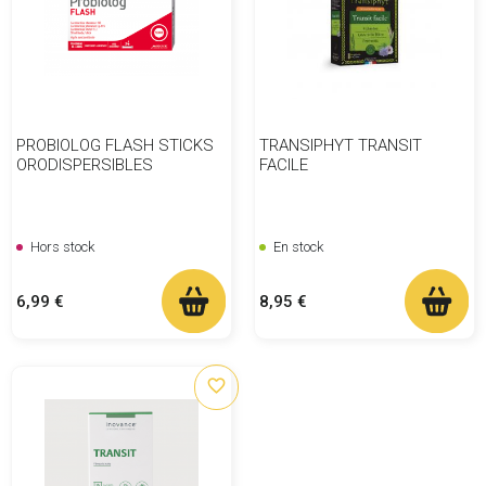
PROBIOLOG FLASH STICKS
TRANSIPHYT TRANSIT
ORODISPERSIBLES
FACILE
Hors stock
En stock
Prix
Prix
6,99 €
8,95 €
favorite_border