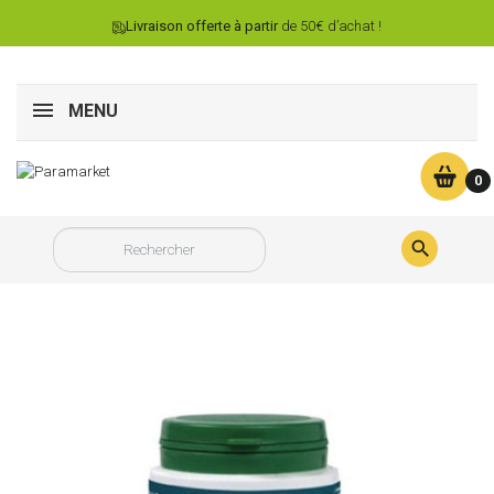
Livraison offerte à partir
de 50€ d’achat !
MENU
0
