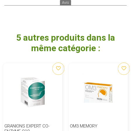
Avis
5 autres produits dans la
même catégorie :
favorite_border
favorite_border
GRANIONS EXPERT CO-
OM3 MEMORY