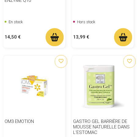
ENZYME Q10
En stock
Hors stock
Prix
Prix
14,50 €
13,99 €
favorite_border
favorite_border
OM3 EMOTION
GASTRO GEL BARRIÈRE DE
MOUSSE NATURELLE DANS
L’ESTOMAC