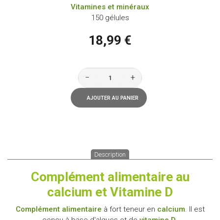
Vitamines et minéraux
150 gélules
18,99 €
−
+
AJOUTER AU PANIER
Description
Complément alimentaire au
calcium et Vitamine D
Complément alimentaire
à fort teneur en
calcium
. Il est
conçu à base d'algues et de
vitamine D
.